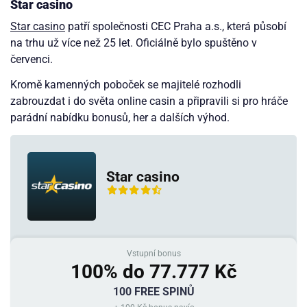
Star casino
Star casino
patří společnosti CEC Praha a.s., která působí
na trhu už více než 25 let. Oficiálně bylo spuštěno v
červenci.
Kromě kamenných poboček se majitelé rozhodli
zabrouzdat i do světa online casin a připravili si pro hráče
parádní nabídku bonusů, her a dalších výhod.
Star casino
Vstupní bonus
100% do 77.777 Kč
100 FREE SPINŮ