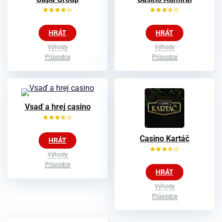
HRÁT
HRÁT
Výhody
Výhody
Průvodce
Průvodce
Vsaď a hrej casino
Casino Kartáč
HRÁT
Výhody
Průvodce
HRÁT
Výhody
Průvodce