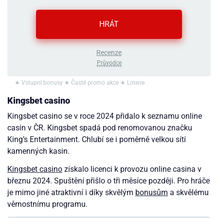
HRÁT
Recenze
Průvodce
★ Vstupní bonusy ★ Časté promo akce ★ Loterie
Kingsbet casino
Kingsbet casino se v roce 2024 přidalo k seznamu online
casin v ČR. Kingsbet spadá pod renomovanou značku
King’s Entertainment. Chlubí se i poměrně velkou sítí
kamenných kasin.
Kingsbet casino
získalo licenci k provozu online casina v
březnu 2024. Spuštění přišlo o tři měsíce později. Pro hráče
je mimo jiné atraktivní i díky skvělým
bonusům
a skvělému
věrnostnímu programu.