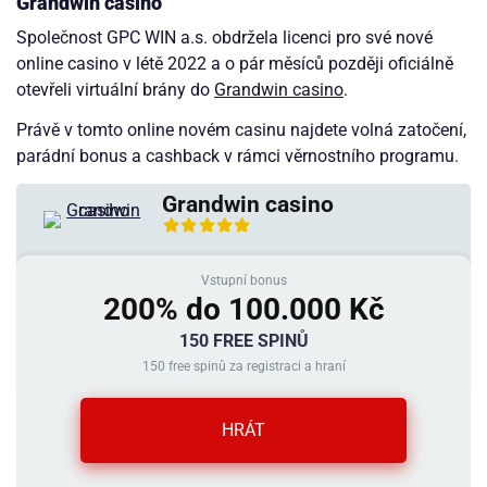
Grandwin casino
Společnost GPC WIN a.s. obdržela licenci pro své nové
online casino v létě 2022 a o pár měsíců později oficiálně
otevřeli virtuální brány do
Grandwin casino
.
Právě v tomto online novém casinu najdete volná zatočení,
parádní bonus a cashback v rámci věrnostního programu.
Grandwin casino
Vstupní bonus
200% do 100.000 Kč
150 FREE SPINŮ
150 free spinů za registraci a hraní
HRÁT