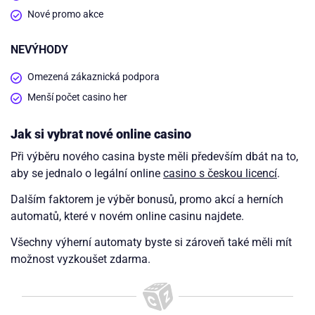
Nové promo akce
NEVÝHODY
Omezená zákaznická podpora
Menší počet casino her
Jak si vybrat nové online casino
Při výběru nového casina byste měli především dbát na to,
aby se jednalo o legální online
casino s českou licencí
.
Dalším faktorem je výběr bonusů, promo akcí a herních
automatů, které v novém online casinu najdete.
Všechny výherní automaty byste si zároveň také měli mít
možnost vyzkoušet zdarma.