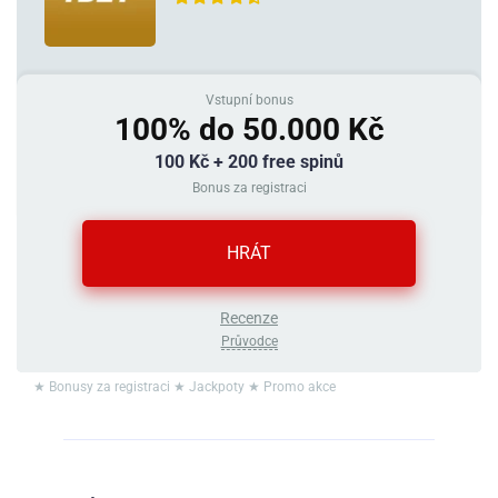
Vstupní bonus
100% do 50.000 Kč
100 Kč + 200 free spinů
Bonus za registraci
HRÁT
Recenze
Průvodce
★ Bonusy za registraci ★ Jackpoty ★ Promo akce