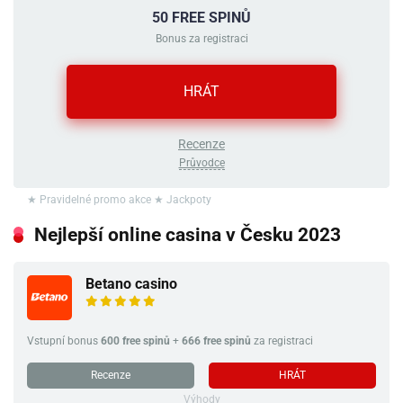
50 FREE SPINŮ
Bonus za registraci
HRÁT
Recenze
Průvodce
★ Pravidelné promo akce ★ Jackpoty
Nejlepší online casina v Česku 2023
Betano casino
Vstupní bonus
600 free spinů
+
666 free spinů
za registraci
Recenze
HRÁT
Výhody