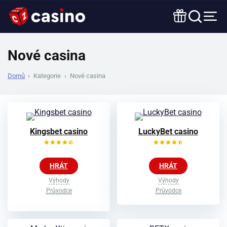
Nové casina
Domů
›
Kategorie
›
Nové casina
Kingsbet casino
LuckyBet casino
HRÁT
HRÁT
Výhody
Výhody
Průvodce
Průvodce