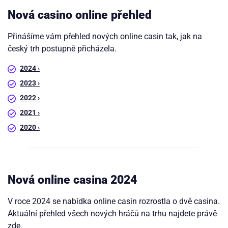
Nová casino online přehled
Přinášíme vám přehled nových online casin tak, jak na
český trh postupně přicházela.
2024 ›
2023 ›
2022 ›
2021 ›
2020 ›
Nová online casina 2024
V roce 2024 se nabídka online casin rozrostla o dvě casina.
Aktuální přehled všech nových hráčů na trhu najdete právě
zde.