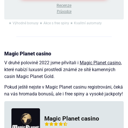
Recenze
Průvodce
★ Výhodné bonusy ★ Akce s free spiny ★ Kvalitní automaty
Magic Planet casino
V druhé polovině 2022 jsme přivítali i
Magic Planet casino
,
které nabízí luxusní prostředí známé ze sítě kamenných
casin Magic Planet Gold.
Pokud ještě nejste v Magic Planet casinu registrováni, čeká
na vás hromada bonusů, ale i free spiny a vysoké jackpoty!
Magic Planet casino