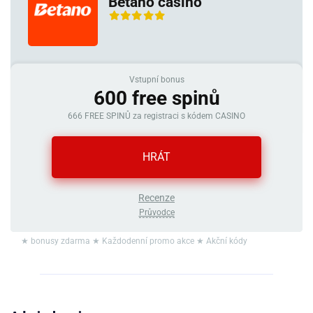
Betano casino
Vstupní bonus
600 free spinů
666 FREE SPINŮ za registraci s kódem CASINO
HRÁT
Recenze
Průvodce
★ bonusy zdarma ★ Každodenní promo akce ★ Akční kódy