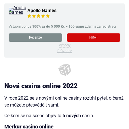
Apollo Games
Vstupní bonus
100% až do 5 000 Kč + 100 spinů zdarma
za registraci
Recenze
HRÁT
Výhody
Průvodce
Nová casina online 2022
V roce 2022 se s novými online casiny roztrhl pytel, o čemž
se můžete přesvědčit sami.
Celkem se na scéně objevilo
5 nových
casin.
Merkur casino online