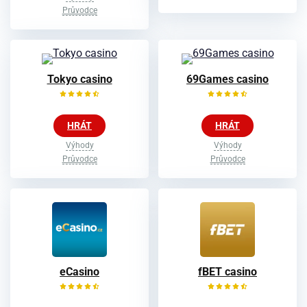
Průvodce
Tokyo casino
69Games casino
HRÁT
HRÁT
Výhody
Výhody
Průvodce
Průvodce
eCasino
fBET casino