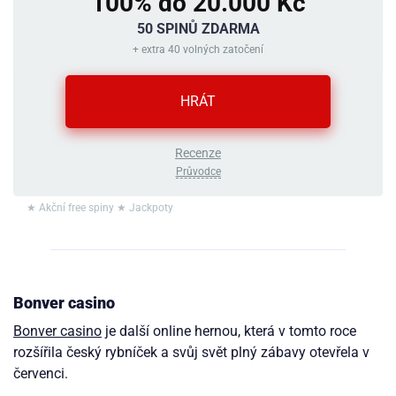
100% do 20.000 Kč
50 SPINŮ ZDARMA
+ extra 40 volných zatočení
HRÁT
Recenze
Průvodce
★ Akční free spiny ★ Jackpoty
Bonver casino
Bonver casino
je další online hernou, která v tomto roce
rozšířila český rybníček a svůj svět plný zábavy otevřela v
červenci.