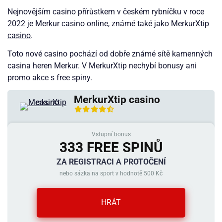
Nejnovějším casino přírůstkem v českém rybníčku v roce
2022 je Merkur casino online, známé také jako
MerkurXtip
casino
.
Toto nové casino pochází od dobře známé sítě kamenných
casina heren Merkur. V MerkurXtip nechybí bonusy ani
promo akce s free spiny.
MerkurXtip casino
Vstupní bonus
333 FREE SPINŮ
ZA REGISTRACI A PROTOČENÍ
nebo sázka na sport v hodnotě 500 Kč
HRÁT