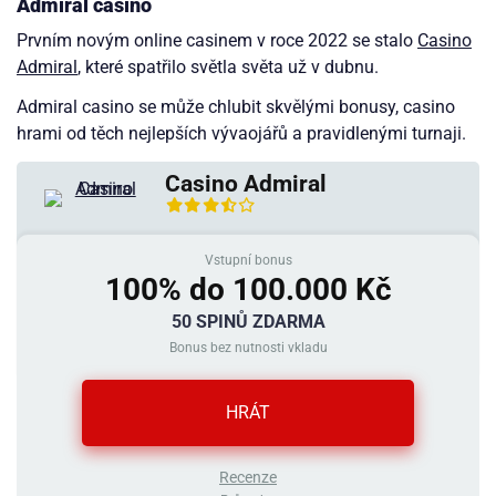
Admiral casino
Prvním novým online casinem v roce 2022 se stalo
Casino
Admiral
, které spatřilo světla světa už v dubnu.
Admiral casino se může chlubit skvělými bonusy, casino
hrami od těch nejlepších vývaojářů a pravidlenými turnaji.
Casino Admiral
Vstupní bonus
100% do 100.000 Kč
50 SPINŮ ZDARMA
Bonus bez nutnosti vkladu
HRÁT
Recenze