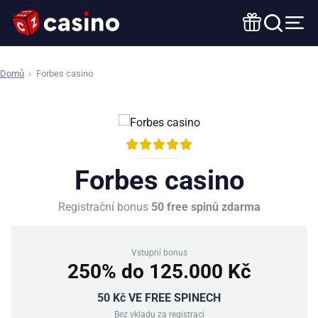
Domů
›
Forbes casino
Forbes casino
Registrační bonus
50 free spinů zdarma
Vstupní bonus
250% do 125.000 Kč
50 Kč VE FREE SPINECH
Bez vkladu za registraci