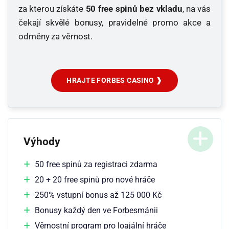
za kterou získáte
50 free spinů bez vkladu
, na vás
čekají skvělé bonusy, pravidelné promo akce a
odměny za věrnost.
HRAJTE FORBES CASINO ❱
Výhody
50 free spinů za registraci zdarma
20 + 20 free spinů pro nové hráče
250% vstupní bonus až 125 000 Kč
Bonusy každý den ve Forbesmánii
Věrnostní program pro loajální hráče