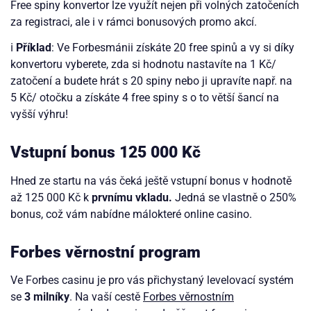
Free spiny konvertor lze využít nejen při volných zatočeních
za registraci, ale i v rámci bonusových promo akcí.
ℹ️
Příklad
: Ve Forbesmánii získáte 20 free spinů a vy si díky
konvertoru vyberete, zda si hodnotu nastavíte na 1 Kč/
zatočení a budete hrát s 20 spiny nebo ji upravíte např. na
5 Kč/ otočku a získáte 4 free spiny s o to větší šancí na
vyšší výhru!
Vstupní bonus 125 000 Kč
Hned ze startu na vás čeká ještě vstupní bonus v hodnotě
až 125 000 Kč k
prvnímu vkladu.
Jedná se vlastně o 250%
bonus, což vám nabídne málokteré online casino.
Forbes věrnostní program
Ve Forbes casinu je pro vás přichystaný levelovací systém
se
3 milníky
. Na vaší cestě
Forbes věrnostním