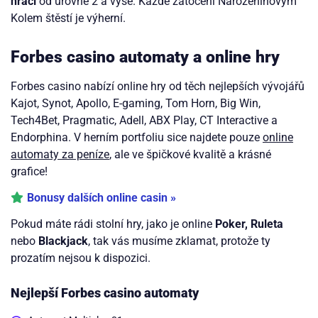
hráči
od úrovně 2 a výše. Každé zatočení Narozeninovým
Kolem štěstí je výherní.
Forbes casino automaty a online hry
Forbes casino nabízí online hry od těch nejlepších vývojářů
Kajot, Synot, Apollo, E-gaming, Tom Horn, Big Win,
Tech4Bet, Pragmatic, Adell, ABX Play, CT Interactive a
Endorphina. V herním portfoliu sice najdete pouze
online
automaty za peníze
, ale ve špičkové kvalitě a krásné
grafice!
Bonusy dalších online casin »
Pokud máte rádi stolní hry, jako je online
Poker, Ruleta
nebo
Blackjack
, tak vás musíme zklamat, protože ty
prozatím nejsou k dispozici.
Nejlepší Forbes casino automaty