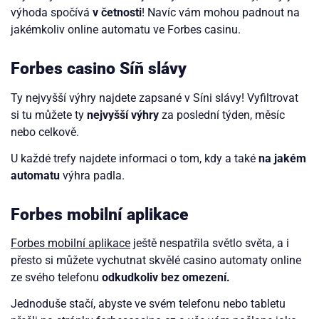
výhoda spočívá
v četnosti
! Navíc vám mohou padnout na
jakémkoliv online automatu ve Forbes casinu.
Forbes casino Síň slávy
Ty nejvyšší výhry najdete zapsané v Síni slávy! Vyfiltrovat
si tu můžete ty
nejvyšší výhry
za poslední týden, měsíc
nebo celkově.
U každé trefy najdete informaci o tom, kdy a také
na jakém
automatu
výhra padla.
Forbes mobilní aplikace
Forbes mobilní aplikace
ještě nespatřila světlo světa, a i
přesto si můžete vychutnat skvělé casino automaty online
ze svého telefonu
odkudkoliv bez omezení.
Jednoduše stačí, abyste ve svém telefonu nebo tabletu