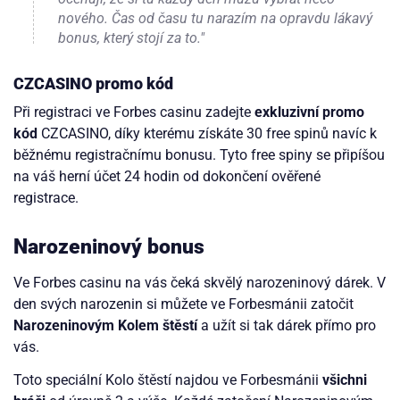
nového. Čas od času tu narazím na opravdu lákavý
bonus, který stojí za to."
CZCASINO promo kód
Při registraci ve Forbes casinu zadejte
exkluzivní promo
kód
CZCASINO, díky kterému získáte 30 free spinů navíc k
běžnému registračnímu bonusu. Tyto free spiny se připíšou
na váš herní účet 24 hodin od dokončení ověřené
registrace.
Narozeninový bonus
Ve Forbes casinu na vás čeká skvělý narozeninový dárek. V
den svých narozenin si můžete ve Forbesmánii zatočit
Narozeninovým Kolem štěstí
a užít si tak dárek přímo pro
vás.
Toto speciální Kolo štěstí najdou ve Forbesmánii
všichni