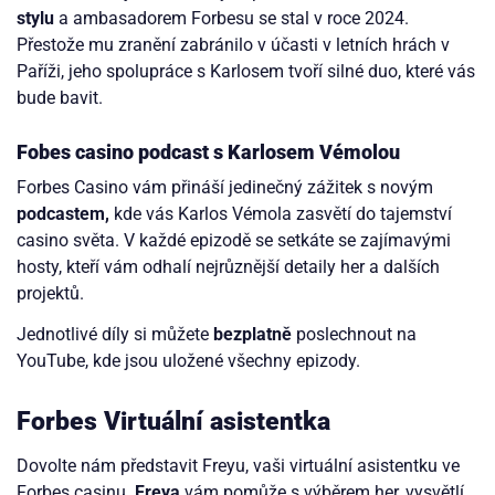
stylu
a ambasadorem Forbesu se stal v roce 2024.
Přestože mu zranění zabránilo v účasti v letních hrách v
Paříži, jeho spolupráce s Karlosem tvoří silné duo, které vás
bude bavit.
Fobes casino podcast s Karlosem Vémolou
Forbes Casino vám přináší jedinečný zážitek s novým
podcastem,
kde vás Karlos Vémola zasvětí do tajemství
casino světa. V každé epizodě se setkáte se zajímavými
hosty, kteří vám odhalí nejrůznější detaily her a dalších
projektů.
Jednotlivé díly si můžete
bezplatně
poslechnout na
YouTube, kde jsou uložené všechny epizody.
Forbes Virtuální asistentka
Dovolte nám představit Freyu, vaši virtuální asistentku ve
Forbes casinu.
Freya
vám pomůže s výběrem her, vysvětlí