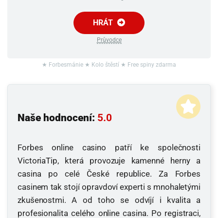
HRÁT
Průvodce
★ Forbesmánie ★ Kolo štěstí ★ Free spiny zdarma
Naše hodnocení:
5.0
Forbes online casino patří ke společnosti
VictoriaTip, která provozuje kamenné herny a
casina po celé České republice. Za Forbes
casinem tak stojí opravdoví experti s mnohaletými
zkušenostmi. A od toho se odvíjí i kvalita a
profesionalita celého online casina. Po registraci,