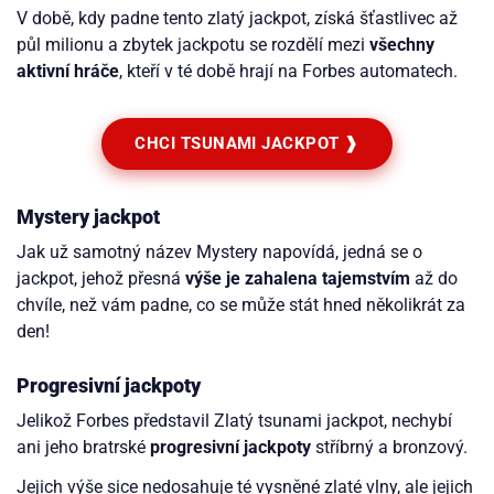
V době, kdy padne tento zlatý jackpot, získá šťastlivec až
půl milionu a zbytek jackpotu se rozdělí mezi
všechny
aktivní hráče
, kteří v té době hrají na Forbes automatech.
CHCI TSUNAMI JACKPOT ❱
Mystery jackpot
Jak už samotný název Mystery napovídá, jedná se o
jackpot, jehož přesná
výše je zahalena tajemstvím
až do
chvíle, než vám padne, co se může stát hned několikrát za
den!
Progresivní jackpoty
Jelikož Forbes představil Zlatý tsunami jackpot, nechybí
ani jeho bratrské
progresivní jackpoty
stříbrný a bronzový.
Jejich výše sice nedosahuje té vysněné zlaté vlny, ale jejich