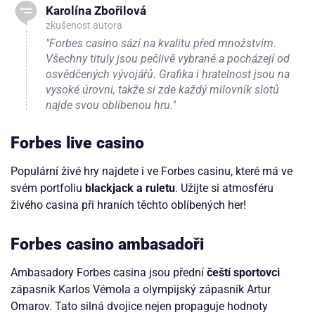
Karolína Zbořilová
zkušenost autora
"Forbes casino sází na kvalitu před množstvím.
Všechny tituly jsou pečlivě vybrané a pocházejí od
osvědčených vývojářů. Grafika i hratelnost jsou na
vysoké úrovni, takže si zde každý milovník slotů
najde svou oblíbenou hru."
Forbes live casino
Populární živé hry najdete i ve Forbes casinu, které má ve
svém portfoliu
blackjack a ruletu
. Užijte si atmosféru
živého casina při hraních těchto oblíbených her!
Forbes casino ambasadoři
Ambasadory Forbes casina jsou přední
čeští sportovci
zápasník Karlos Vémola a olympijský zápasník Artur
Omarov. Tato silná dvojice nejen propaguje hodnoty