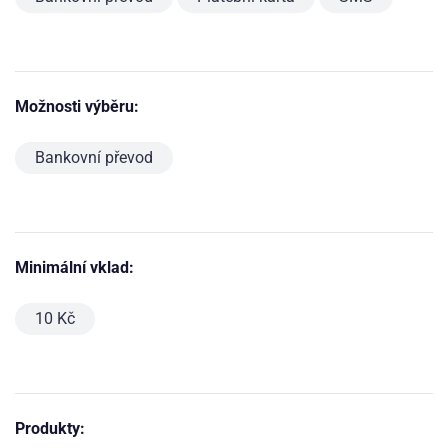
Možnosti výběru:
Bankovní převod
Mіnіmální vklаd:
10 Kč
Produkty: