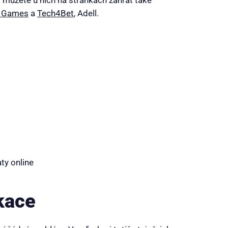
si můžete u nich na stránkách zahrát také
t Games
a
Tech4Bet
, Adell.
kace