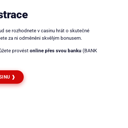
strace
kud se rozhodnete v casinu hrát o skutečné
dete za ni odměněni skvělým bonusem.
můžete provést
online přes
svou banku
(BANK
SINU ❱