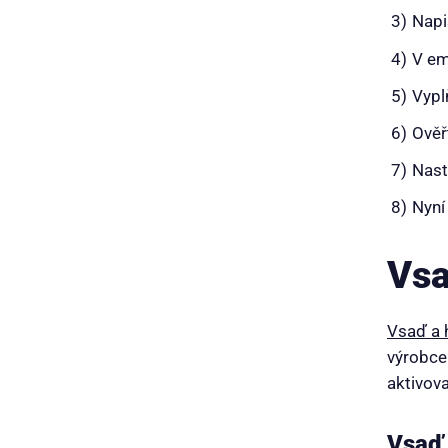
Napi
V em
Vypl
Ověř
Nast
Nyní
Vsa
Vsaď a 
výrobce 
aktivova
Vsaď 