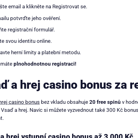
šte email a klikněte na Registrovat se.
ailu potvrďte jeho ověření.
ňte registrační formulář.
te svou identitu online.
avte herní limity a platební metodu.
 máte
plnohodnotnou registraci!
ď a hrej casino bonus za r
hrej casino bonus
bez vkladu obsahuje
20 free spinů
v hodno
Vsaď a hrej. Navíc si můžete vyzvednout také 300 Kč bonus k
t.
a hrej vstupní casino bonus až 3 000 Kč