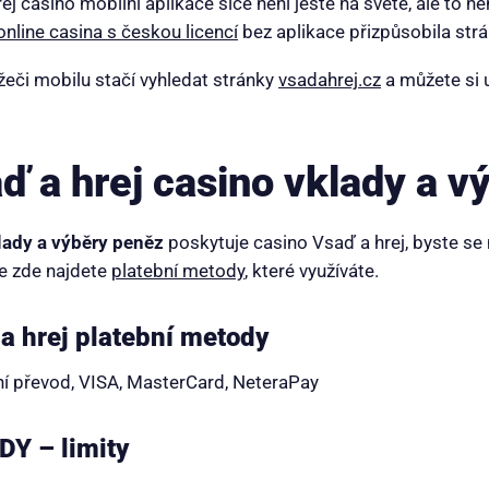
j casino mobilní aplikace sice není ještě na světě, ale to ne
online casina s českou licencí
bez aplikace přizpůsobila str
žeči mobilu stačí vyhledat stránky
vsadahrej.cz
a můžete si 
ď a hrej casino vklady a v
lady a výběry peněz
poskytuje casino Vsaď a hrej, byste se m
, že zde najdete
platební metody
, které využíváte.
a hrej platební metody
í převod, VISA, MasterCard, NeteraPay
Y – limity