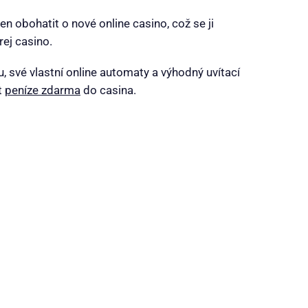
 obohatit o nové online casino, což se ji
rej casino.
 své vlastní online automaty a výhodný uvítací
t
peníze zdarma
do casina.