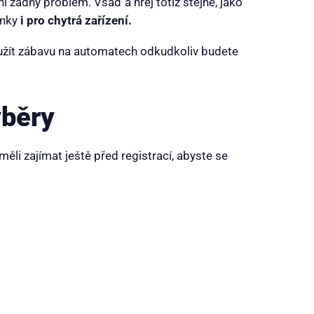
ní žádný problém. Vsaď a hrej totiž stejně, jako
ánky
i pro chytrá zařízení.
užít zábavu na automatech odkudkoliv budete
ýběry
ěli zajímat ještě před registrací, abyste se