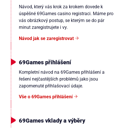
Návod, který vás krok za krokem dovede k
úspěšné 69Games casino registraci. Máme pro
vás obrázkový postup, se kterým se do pár
minut zaregistrujete i vy.
Návod jak se zaregistrovat
69Games přihlášení
Kompletní návod na 69Games přihlášení a
řešení nejčastějších problémů jako jsou
zapomenuté přihlašovací údaje.
Vše o 69Games přihlášení
69Games vklady a výběry