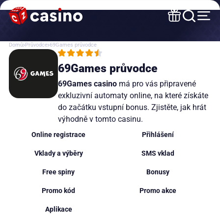
Domů
Průvodce
69Games průvodce
69Games průvodce
69Games casino
má pro vás připravené
exkluzivní automaty online, na které získáte
do začátku vstupní bonus. Zjistěte, jak hrát
výhodně v tomto casinu.
Online registrace
Přihlášení
Vklady a výběry
SMS vklad
Free spiny
Bonusy
Promo kód
Promo akce
Aplikace