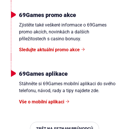
69Games promo akce
Zjistěte také veškeré informace o 69Games
promo akcích, novinkách a dalších
příležitostech s casino bonusy.
Sledujte aktuální promo akce
69Games aplikace
Stáhněte si 69Games mobilní aplikaci do svého
telefonu, návod, rady a tipy najdete zde.
Vše o mobilní aplikaci
ZPĚT NA SEZNAM PRŮVODCŮ