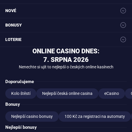
Platební metody
Kalendář akcí
FAQ
Betano casino
Chance casino
Skril casino
NOVÉ
PayPal casino
Neterapay casino
SMS casino vklad
Zahraniční casina
Slovenské kasína
Ecasino
Merkurxtip casino
Maxa casino
BONUSY
Grandwin casino
Bonver casino
Forbet casino
Tokyo casino
Star casino
Casino bonusy
Free spiny dnes
Bonus bez vkladu
LOTERIE
Bonus za registraci
Peníze zdarma
Bonusové kódy
Narozeniny bonus
Rewards bonusy
Loterie Maxa
Allwyn (Sazka) loterie
Extra Renta
ONLINE CASINO DNES:
Sportka
Eurojackpot
Stírací losy
Kolo štěstí
7. SRPNA 2026
Tipsport losy
Nenechte si ujít to nejlepší o českých online kasínech
Doporučujeme
Kolo štěstí
Nejlepší česká online casina
eCasino
Bonusy
Nejlepší casino bonusy
100 Kč za registraci na automaty
Nejlepší bonusy