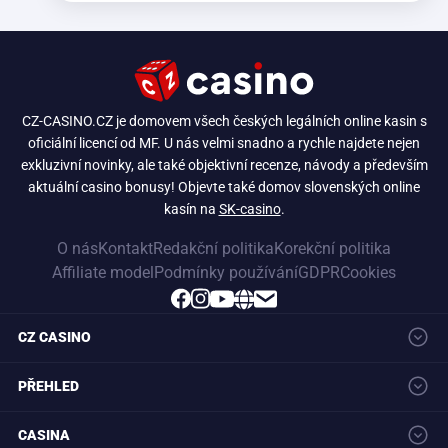
CZ-CASINO.CZ je domovem všech českých legálních online kasin s
oficiální licencí od MF. U nás velmi snadno a rychle najdete nejen
exkluzivní novinky, ale také objektivní recenze, návody a především
aktuální casino bonusy! Objevte také domov slovenských online
kasín na
SK-casino
.
O nás
Kontakt
Redakční politika
Korekční politika
Affiliate model
Podmínky používání
GDPR
Cookies
CZ CASINO
Nová česká casina
Česká casina
Casina s licencí
PŘEHLED
Nejlepší cz casino
Online cz casino
Casino recenze
Průvodce casin
Věrnostní program
Dnešní novinky
Promo akce
Jak začít hrát
CASINA
Casino kalkulačka
Automaty a hry
Výrobci her
CZ licence