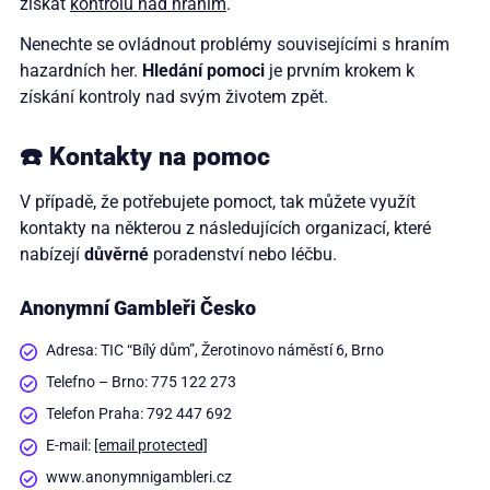
získat
kontrolu nad hraním
.
Nenechte se ovládnout problémy souvisejícími s hraním
hazardních her.
Hledání pomoci
je prvním krokem k
získání kontroly nad svým životem zpět.
☎️ Kontakty na pomoc
V případě, že potřebujete pomoct, tak můžete využít
kontakty na některou z následujících organizací, které
nabízejí
důvěrné
poradenství nebo léčbu.
Anonymní Gambleři Česko
Adresa: TIC “Bílý dům”, Žerotinovo náměstí 6, Brno
Telefno – Brno: 775 122 273
Telefon Praha: 792 447 692
E-mail:
[email protected]
www.anonymnigambleri.cz