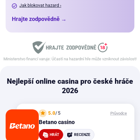
Jak blokovat hazard ›
Hrajte zodpovědně →
Ministerstvo financí varuje: Účastí na hazardní hře může vzniknout závislost!
Nejlepší online casina pro české hráče
2026
5.0
/5
Průvodce
Betano casino
HRÁT
RECENZE