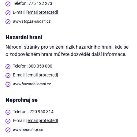
Telefon: 775 122 273
E-mail:
[email protected]
www.stopzavislosti.cz
Hazardni hrani
Národní stránky pro snížení rizik hazardního hraní, kde se
o zodpovědném hraní můžete dozvědět další informace.
Telefon: 800 350 000
E-mail:
[email protected]
www.hazardni-hrani.cz
Neprohraj se
Telefon.: 720 960 314
E-mail:
[email protected]
www.neprohraj.se