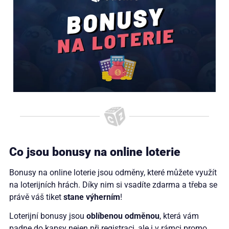
Co jsou bonusy na online loterie
Bonusy na online loterie jsou odměny, které můžete využít
na loterijních hrách. Díky nim si vsadíte zdarma a třeba se
právě váš tiket
stane výherním
!
Loterijní bonusy jsou
oblíbenou odměnou
, která vám
padne do kapsy nejen při registraci, ale i v rámci promo