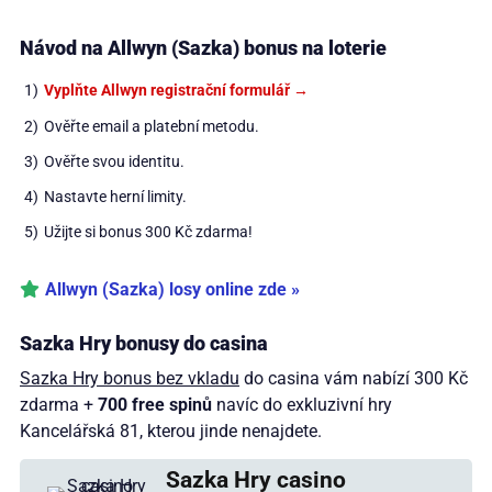
Návod na Allwyn (Sazka) bonus na loterie
Vyplňte Allwyn registrační formulář →
Ověřte email a platební metodu.
Ověřte svou identitu.
Nastavte herní limity.
Užijte si bonus 300 Kč zdarma!
Allwyn (Sazka) losy online zde »
Sazka Hry bonusy do casina
Sazka Hry bonus bez vkladu
do casina vám nabízí 300 Kč
zdarma +
700 free spinů
navíc do exkluzivní hry
Kancelářská 81, kterou jinde nenajdete.
Sazka Hry casino