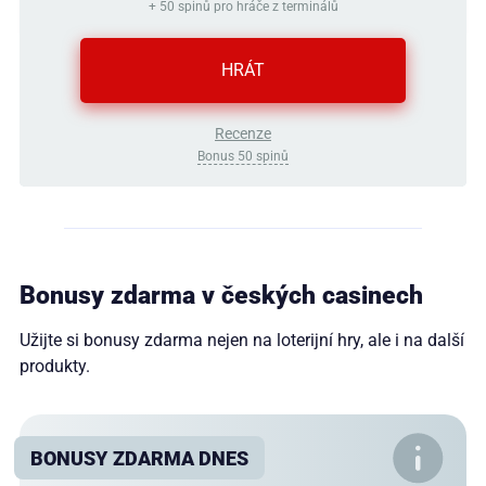
+ 50 spinů pro hráče z terminálů
HRÁT
Recenze
Bonus 50 spinů
Bonusy zdarma v českých casinech
Užijte si bonusy zdarma nejen na loterijní hry, ale i na další
produkty.
BONUSY ZDARMA DNES