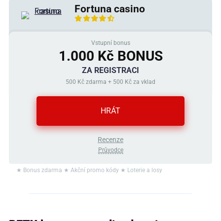
Fortuna casino
Vstupní bonus
1.000 Kč BONUS
ZA REGISTRACI
500 Kč zdarma + 500 Kč za vklad
HRÁT
Recenze
Průvodce
★ Bonus zdarma ★ Akční promo kódy ★ Loterie a losy