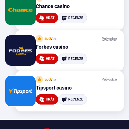
Chance casino
HRÁT
RECENZE
5.0
/5
Průvodce
Forbes casino
HRÁT
RECENZE
5.0
/5
Průvodce
Tipsport casino
HRÁT
RECENZE