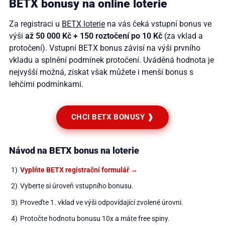
BETX bonusy na online loterie
Za registraci u
BETX loterie
na vás čeká vstupní bonus ve
výši
až 50 000 Kč + 150 roztočení po 10 Kč
(za vklad a
protočení). Vstupní BETX bonus závisí na výši prvního
vkladu a splnění podmínek protočení. Uváděná hodnota je
nejvyšší možná, získat však můžete i menší bonus s
lehčími podmínkami.
CHCI BETX BONUSY ❱
Návod na BETX bonus na loterie
Vyplňte BETX registrační formulář →
Vyberte si úroveň vstupního bonusu.
Proveďte 1. vklad ve výši odpovídající zvolené úrovni.
Protočte hodnotu bonusu 10x a máte free spiny.