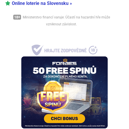
Online loterie na Slovensku »
18+
Ministerstvo financí varuje: Účastí na hazardní hře může
vzniknout závislost.