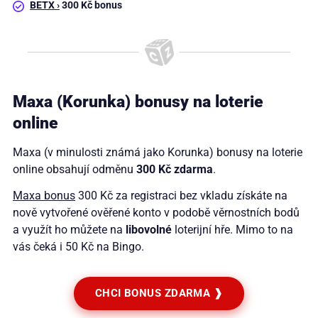
BETX ›
300 Kč bonus
Maxa (Korunka) bonusy na loterie
online
Maxa (v minulosti známá jako Korunka) bonusy na loterie
online obsahují odměnu
300 Kč zdarma
.
Maxa bonus
300 Kč za registraci bez vkladu získáte na
nově vytvořené ověřené konto v podobě věrnostních bodů
a využít ho můžete na
libovolné
loterijní hře. Mimo to na
vás čeká i 50 Kč na Bingo.
CHCI BONUS ZDARMA ❱