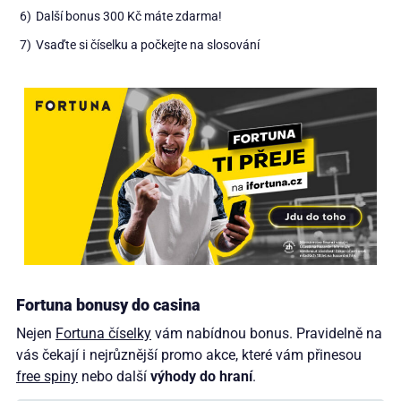
Další bonus 300 Kč máte zdarma!
Vsaďte si číselku a počkejte na slosování
Fortuna bonusy do casina
Nejen
Fortuna číselky
vám nabídnou bonus. Pravidelně na
vás čekají i nejrůznější promo akce, které vám přinesou
free spiny
nebo další
výhody do hraní
.