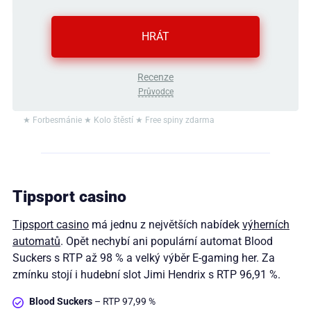
HRÁT
Recenze
Průvodce
★ Forbesmánie ★ Kolo štěstí ★ Free spiny zdarma
Tipsport casino
Tipsport casino
má jednu z největších nabídek
výherních
automatů
. Opět nechybí ani populární automat Blood
Suckers s RTP až 98 % a velký výběr E-gaming her. Za
zmínku stojí i hudební slot Jimi Hendrix s RTP 96,91 %.
Blood Suckers
– RTP 97,99 %