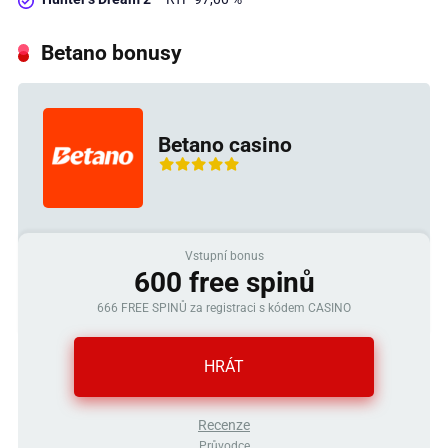
Betano bonusy
Betano casino
Vstupní bonus
600 free spinů
666 FREE SPINŮ za registraci s kódem CASINO
HRÁT
Recenze
Průvodce