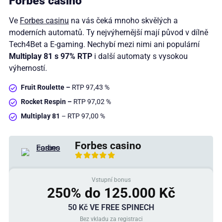
Forbes casino
Ve
Forbes casinu
na vás čeká mnoho skvělých a
moderních automatů. Ty nejvýhernější mají původ v dílně
Tech4Bet a E-gaming. Nechybí mezi nimi ani populární
Multiplay 81 s 97% RTP
i další automaty s vysokou
výherností.
Fruit Roulette
–
RTP
97,43
%
Rocket Respin –
RTP 97,02 %
Multiplay 81
– RTP 97,00 %
Forbes casino
Vstupní bonus
250% do 125.000 Kč
50 Kč VE FREE SPINECH
Bez vkladu za registraci