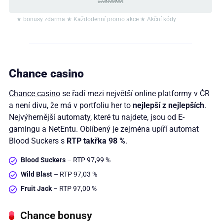
★ bonusy zdarma ★ Každodenní promo akce ★ Akční kódy
Chance casino
Chance casino
se řadí mezi největší online platformy v ČR
a není divu, že má v portfoliu her to
nejlepší z nejlepších
.
Nejvýhernější automaty, které tu najdete, jsou od E-
gamingu a NetEntu. Oblíbený je zejména upíří automat
Blood Suckers s
RTP takřka 98 %
.
Blood Suckers
– RTP 97,99 %
Wild Blast
– RTP 97,03 %
Fruit Jack
– RTP 97,00 %
Chance bonusy