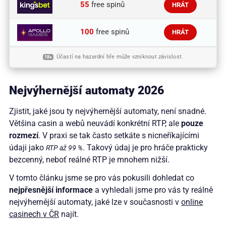
55
free spinů
HRÁT
100
free spinů
HRÁT
Účastí na hazardní hře může vzniknout závislost.
18+
Nejvýhernější automaty 2026
Zjistit, jaké jsou ty nejvýhernější automaty, není snadné.
Většina casin a webů neuvádí konkrétní RTP, ale
pouze
rozmezí
. V praxi se tak často setkáte s nicneříkajícími
údaji jako
. Takový údaj je pro hráče prakticky
RTP až 99 %
bezcenný, neboť reálné RTP je mnohem nižší.
V tomto článku jsme se pro vás pokusili dohledat co
nejpřesnější informace
a vyhledali jsme pro vás ty reálně
nejvýhernější automaty, jaké lze v současnosti v
online
casinech v ČR
najít.