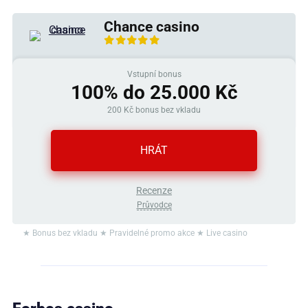
Chance casino
Vstupní bonus
100% do 25.000 Kč
200 Kč bonus bez vkladu
HRÁT
Recenze
Průvodce
★ Bonus bez vkladu ★ Pravidelné promo akce ★ Live casino