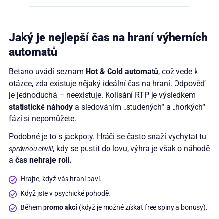
Jaký je nejlepší čas na hraní výherních
automatů
Betano uvádí seznam
Hot & Cold automatů
, což vede k
otázce, zda existuje nějaký ideální čas na hraní. Odpověď
je jednoduchá – neexistuje. Kolísání RTP je výsledkem
statistické náhody
a sledováním „studených“ a „horkých“
fází si nepomůžete.
Podobné je to s
jackpoty
. Hráči se často snaží vychytat tu
, kdy se pustit do lovu, výhra je však o náhodě
správnou chvíli
a
čas nehraje roli.
Hrajte, když vás hraní baví.
Když jste v psychické pohodě.
Během
promo akcí
(když je možné získat free spiny a bonusy).