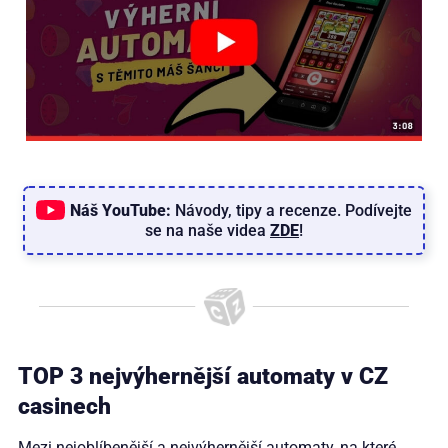
Náš YouTube:
Návody, tipy a recenze. Podívejte
se na naše videa
ZDE
!
TOP 3 nejvýhernější automaty v CZ
casinech
Mezi nejoblíbenější a nejvýhernější automaty, na které