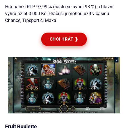
Hra nabízí RTP 97,99 % (často se uvádí 98 %) a hlavní
výhru až 500 000 Kč. Hráči si ji mohou užít v casinu
Chance, Tipsport či Maxa.
CHCI HRÁT ❱
Fruit Roulette