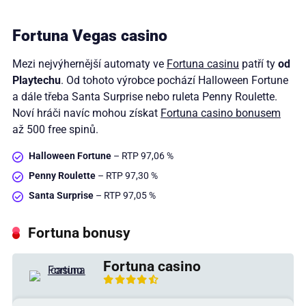
Fortuna Vegas casino
Mezi nejvýhernější automaty ve
Fortuna casinu
patří ty
od
Playtechu
. Od tohoto výrobce pochází Halloween Fortune
a dále třeba Santa Surprise nebo ruleta Penny Roulette.
Noví hráči navíc mohou získat
Fortuna casino bonusem
až 500 free spinů.
Halloween Fortune
– RTP 97,06 %
Penny Roulette
– RTP 97,30 %
Santa Surprise
– RTP 97,05 %
Fortuna bonusy
Fortuna casino