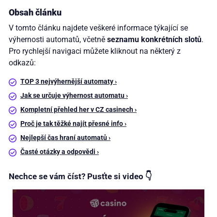
Obsah článku
V tomto článku najdete veškeré informace týkající se
výhernosti automatů, včetně
seznamu konkrétních slotů
.
Pro rychlejší navigaci můžete kliknout na některý z
odkazů:
TOP 3 nejvýhernější automaty ›
Jak se určuje výhernost automatu ›
Kompletní přehled her v CZ casinech ›
Proč je tak těžké najít přesné info ›
Nejlepší čas hraní automatů ›
Časté otázky a odpovědi ›
Nechce se vám číst? Pusťte si video 👇