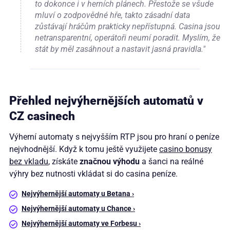
to dokonce i v herních plánech. Přestože se všude
mluví o zodpovědné hře, takto zásadní data
zůstávají hráčům prakticky nepřístupná. Casina jsou
netransparentní, operátoři neumí poradit. Myslím, že
stát by měl zasáhnout a nastavit jasná pravidla."
Přehled nejvýhernějších automatů v
CZ casinech
Výherní automaty s nejvyšším RTP jsou pro hraní o peníze
nejvhodnější. Když k tomu ještě využijete
casino bonusy
bez vkladu
, získáte
značnou výhodu
a šanci na reálné
výhry bez nutnosti vkládat si do casina peníze.
Nejvýhernější automaty u Betana ›
Nejvýhernější automaty u Chance ›
Nejvýhernější automaty ve Forbesu ›