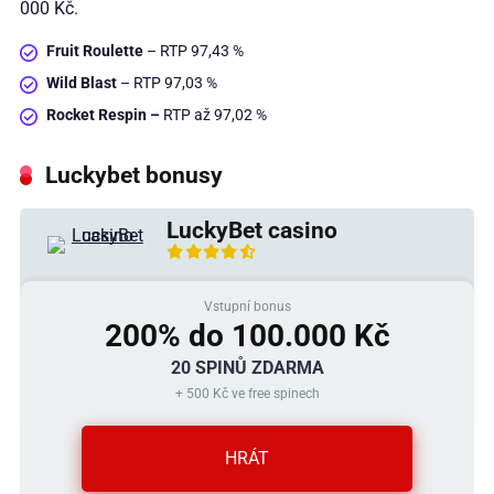
000 Kč.
Fruit Roulette
– RTP 97,43 %
Wild Blast
– RTP 97,03 %
Rocket Respin –
RTP až 97,02 %
Luckybet bonusy
LuckyBet casino
Vstupní bonus
200% do 100.000 Kč
20 SPINŮ ZDARMA
+ 500 Kč ve free spinech
HRÁT