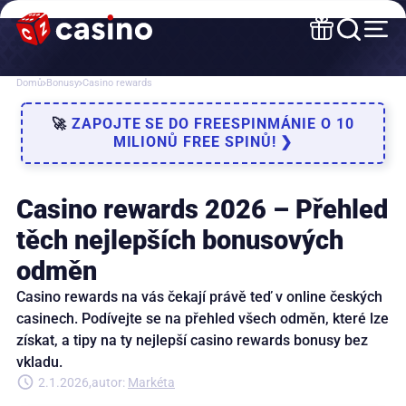
Domů
Bonusy
Casino rewards
🚀
ZAPOJTE SE DO FREESPINMÁNIE O 10
MILIONŮ FREE SPINŮ! ❯
Casino rewards 2026 – Přehled
těch nejlepších bonusových
odměn
Casino rewards na vás čekají právě teď v online českých
casinech. Podívejte se na přehled všech odměn, které lze
získat, a tipy na ty nejlepší casino rewards bonusy bez
vkladu.
2.1.2026
autor:
Markéta