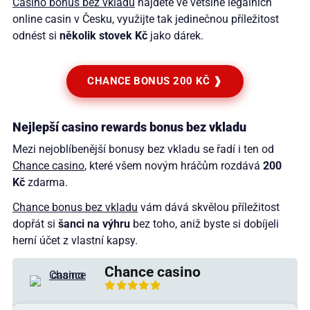
Casino bonus bez vkladu
najdete ve většině legálních
online casin v Česku, využijte tak jedinečnou příležitost
odnést si
několik stovek Kč
jako dárek.
CHANCE BONUS 200 KČ ❱
Nejlepší casino rewards bonus bez vkladu
Mezi nejoblíbenější bonusy bez vkladu se řadí i ten od
Chance casino
, které všem novým hráčům rozdává
200
Kč
zdarma.
Chance bonus bez vkladu
vám dává skvělou příležitost
dopřát si
šanci na výhru
bez toho, aniž byste si dobíjeli
herní účet z vlastní kapsy.
Chance casino