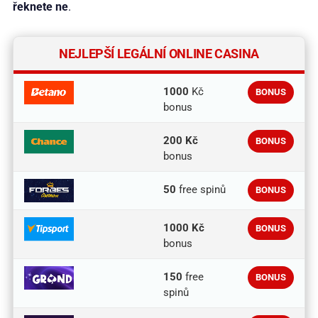
řeknete ne
.
NEJLEPŠÍ LEGÁLNÍ ONLINE CASINA
1000
Kč
BONUS
bonus
200 Kč
BONUS
bonus
50
free spinů
BONUS
1000 Kč
BONUS
bonus
150
free
BONUS
spinů