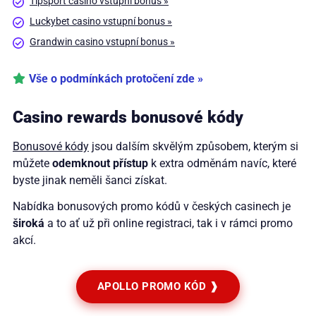
Tipsport casino vstupní bonus »
Luckybet casino vstupní bonus »
Grandwin casino vstupní bonus »
Vše o podmínkách protočení zde »
Casino rewards bonusové kódy
Bonusové kódy
jsou dalším skvělým způsobem, kterým si
můžete
odemknout přístup
k extra odměnám navíc, které
byste jinak neměli šanci získat.
Nabídka bonusových promo kódů v českých casinech je
široká
a to ať už při online registraci, tak i v rámci promo
akcí.
APOLLO PROMO KÓD ❱