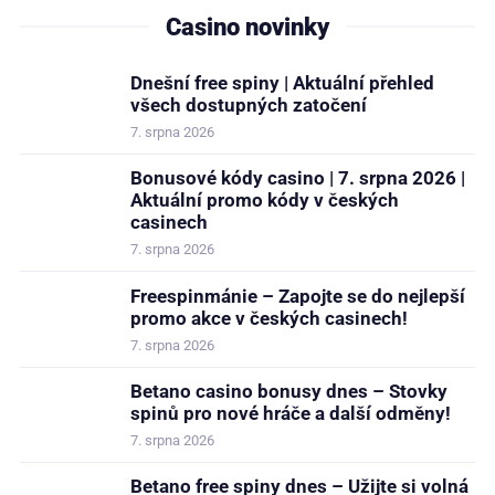
Casino novinky
Dnešní free spiny | Aktuální přehled
všech dostupných zatočení
7. srpna 2026
Bonusové kódy casino | 7. srpna 2026 |
Aktuální promo kódy v českých
casinech
7. srpna 2026
Freespinmánie – Zapojte se do nejlepší
promo akce v českých casinech!
7. srpna 2026
Betano casino bonusy dnes – Stovky
spinů pro nové hráče a další odměny!
7. srpna 2026
Betano free spiny dnes – Užijte si volná