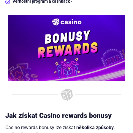
Věrnostní program a cashback ›
Jak získat Casino rewards bonusy
Casino rewards bonusy lze získat
několika způsoby
,