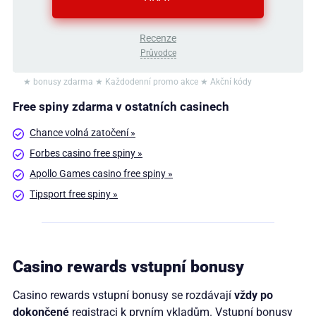
Recenze
Průvodce
★ bonusy zdarma ★ Každodenní promo akce ★ Akční kódy
Free spiny zdarma v ostatních casinech
Chance volná zatočení »
Forbes casino free spiny »
Apollo Games casino free spiny »
Tipsport free spiny »
Casino rewards vstupní bonusy
Casino rewards vstupní bonusy se rozdávají
vždy po
dokončené
registraci k prvním vkladům. Vstupní bonusy