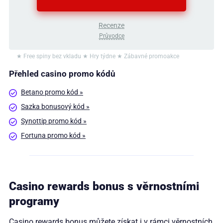
Recenze
Průvodce
★ Free spiny bez vkladu ★ Hry týdne ★ Zábavné promoakce
Přehled casino promo kódů
Betano promo kód »
Sazka bonusový kód »
Synottip promo kód »
Fortuna promo kód »
Casino rewards bonus s věrnostními
programy
Casino rewards bonus můžete získat i v rámci
věrnostních