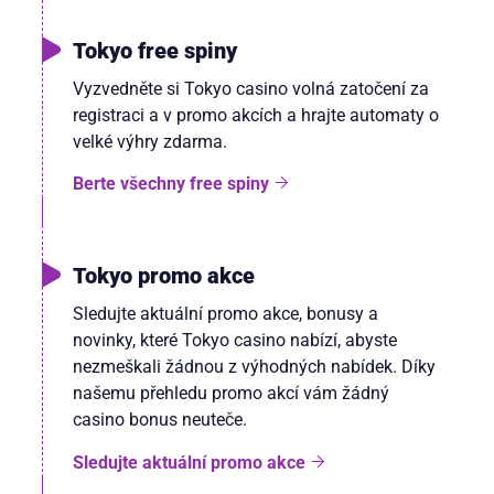
Tokyo free spiny
Vyzvedněte si Tokyo casino volná zatočení za
registraci a v promo akcích a hrajte automaty o
velké výhry zdarma.
Berte všechny free spiny
Tokyo promo akce
Sledujte aktuální promo akce, bonusy a
novinky, které Tokyo casino nabízí, abyste
nezmeškali žádnou z výhodných nabídek. Díky
našemu přehledu promo akcí vám žádný
casino bonus neuteče.
Sledujte aktuální promo akce