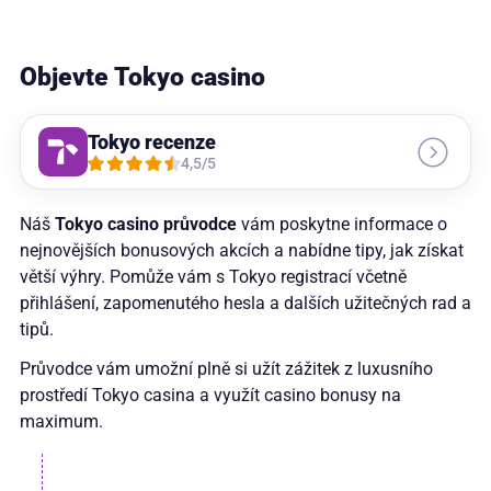
Objevte Tokyo casino
Tokyo recenze
4,5/5
Náš
Tokyo casino průvodce
vám poskytne informace o
nejnovějších bonusových akcích a nabídne tipy, jak získat
větší výhry. Pomůže vám s Tokyo registrací včetně
přihlášení, zapomenutého hesla a dalších užitečných rad a
tipů.
Průvodce vám umožní plně si užít zážitek z luxusního
prostředí Tokyo casina a využít casino bonusy na
maximum.