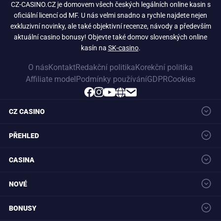
CZ-CASINO.CZ je domovem všech českých legálních online kasin s
oficiální licencí od MF. U nás velmi snadno a rychle najdete nejen
exkluzivní novinky, ale také objektivní recenze, návody a především
aktuální casino bonusy! Objevte také domov slovenských online
kasín na
SK-casino
.
O nás
Kontakt
Redakční politika
Korekční politika
Affiliate model
Podmínky používání
GDPR
Cookies
CZ CASINO
Nová česká casina
Česká casina
Casina s licencí
PŘEHLED
Nejlepší cz casino
Online cz casino
Casino recenze
Průvodce casin
Věrnostní program
Dnešní novinky
Promo akce
Jak začít hrát
CASINA
Casino kalkulačka
Automaty a hry
Výrobci her
CZ licence
Platební metody
Kalendář akcí
FAQ
Betano casino
Chance casino
Skril casino
NOVÉ
PayPal casino
Neterapay casino
SMS casino vklad
Zahraniční casina
Slovenské kasína
Ecasino
Merkurxtip casino
Maxa casino
BONUSY
Grandwin casino
Bonver casino
Forbet casino