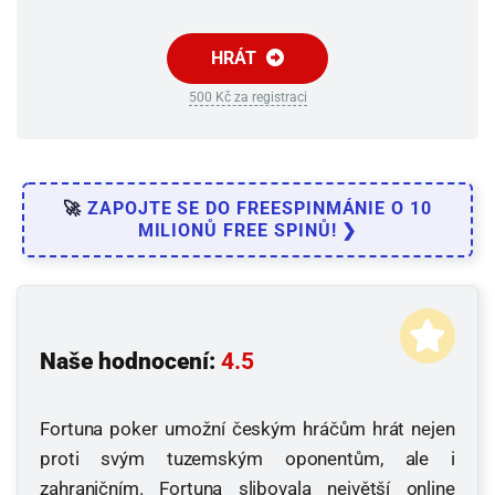
HRÁT
500 Kč za registraci
🚀
ZAPOJTE SE DO FREESPINMÁNIE O 10
MILIONŮ FREE SPINŮ! ❯
Naše hodnocení:
4.5
Fortuna poker umožní českým hráčům hrát nejen
proti svým tuzemským oponentům, ale i
zahraničním. Fortuna slibovala největší online