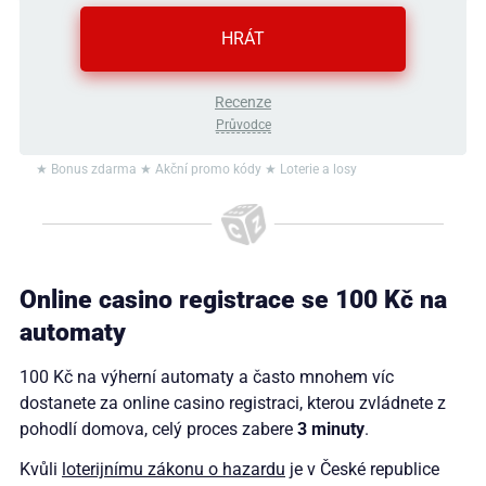
HRÁT
Recenze
Průvodce
★ Bonus zdarma ★ Akční promo kódy ★ Loterie a losy
Online casino registrace se 100 Kč na
automaty
100 Kč na výherní automaty a často mnohem víc
dostanete za online casino registraci, kterou zvládnete z
pohodlí domova, celý proces zabere
3 minuty
.
Kvůli
loterijnímu zákonu o hazardu
je v České republice