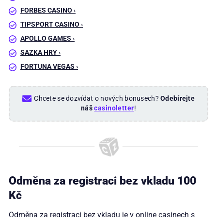
FORBES CASINO ›
TIPSPORT CASINO ›
APOLLO GAMES ›
SAZKA HRY ›
FORTUNA VEGAS ›
Chcete se dozvídat o nových bonusech?
Odebírejte
náš
casinoletter
!
Odměna za registraci bez vkladu 100
Kč
Odměna za registraci bez vkladu
je v online casinech s