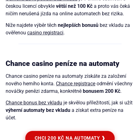
českou licencí obvykle
větší než 100 Kč
a proto vás čeká
ničím nerušená jízda na online automatech bez rizika.
Níže najdete výběr těch
nejlepších bonusů
bez vkladu za
ověřenou
casino registraci
.
Chance casino peníze na automaty
Chance casino peníze na automaty získáte za založení
nového herního konta.
Chance registrace
odmění všechny
nováčky penězi zdarma, konkrétně
bonusem 200 Kč
.
Chance bonus bez vkladu
je skvělou příležitostí, jak si užít
výherní automaty bez vkladu
a získat extra peníze na
účet.
CHCI 200 KČ NA AUTOMATY ❱