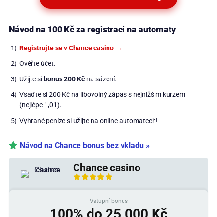
Návod na 100 Kč za registraci na automaty
Registrujte se v Chance casino →
Ověřte účet.
Užijte si
bonus 200 Kč
na sázení.
Vsaďte si 200 Kč na libovolný zápas s nejnižším kurzem
(nejlépe 1,01).
Vyhrané peníze si užijte na online automatech!
Návod na Chance bonus bez vkladu »
Chance casino
Vstupní bonus
100% do 25.000 Kč