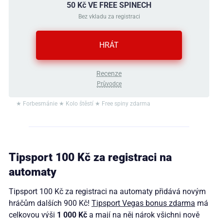
50 Kč VE FREE SPINECH
Bez vkladu za registraci
HRÁT
Recenze
Průvodce
★ Forbesmánie ★ Kolo štěstí ★ Free spiny zdarma
Tipsport 100 Kč za registraci na
automaty
Tipsport 100 Kč za registraci na automaty přidává novým
hráčům dalších 900 Kč!
Tipsport Vegas bonus zdarma
má
celkovou výši
1 000 Kč
a mají na něj nárok všichni nově