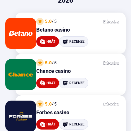
2026
5.0
/5
Průvodce
Betano casino
HRÁT
RECENZE
5.0
/5
Průvodce
Chance casino
HRÁT
RECENZE
5.0
/5
Průvodce
Forbes casino
HRÁT
RECENZE