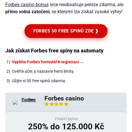
Forbes casino bonus
sice neobsahuje peníze zdarma, ale
přímo volná zatočení
, se kterými lze získat vysoké výhry!
FORBES 50 FREE SPINŮ ZDE ❱
Jak získat Forbes free spiny na automaty
Vyplňte Forbes formulář k registraci →
Ověřte účet a nastavte herní limity.
Užijte si 50 free spinů zdarma.
Forbes casino
Vstupní bonus
250% do 125.000 Kč