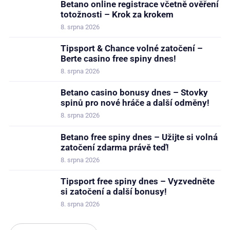
Betano online registrace včetně ověření
totožnosti – Krok za krokem
8. srpna 2026
Tipsport & Chance volné zatočení –
Berte casino free spiny dnes!
8. srpna 2026
Betano casino bonusy dnes – Stovky
spinů pro nové hráče a další odměny!
8. srpna 2026
Betano free spiny dnes – Užijte si volná
zatočení zdarma právě teď!
8. srpna 2026
Tipsport free spiny dnes – Vyzvedněte
si zatočení a další bonusy!
8. srpna 2026