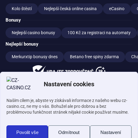
Kolo štěstí
Nejlepší česká online casina
eCasino
Bonusy
Nejlepší casino bonusy
100 Kč za registraci na automaty
Nejlepší bonusy
Merkurxtip bonusy dnes
Betano free spiny zdarma
Cha
MF varuje:
Zákaz účasti osob mladších 18 let na hazardní hře.
Nastavení cookies
Účastí na hazardní hře může vzniknout závislost!
Zodpovědné hraní
Jak hrát zodpovědně
Hraní pod kontrolou
Jak rozpoznat problém
Jak hraní funguje
Blokování hazardu
Naším cílem je, abyste vy získávali informace z našeho webu cz-
Ministerstvo financí ČR
Institut pro regulaci hazardních her
casino.cz, ne my o vás. Bohužel ale pro dobrou a bez
Národní stránky pro snížení nebezpečí hazardního hraní
Neprohrej se
problémovou funkčnost stránek nějaké cookie používat musíme.
Organizace prevence léčby
© 2026 Gamebro s.r.o.
Povolit vše
Odmítnout
Nastavení