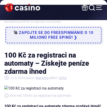
Domů
Bonusy
100 Kč za registraci na automaty
🚀
ZAPOJTE SE DO FREESPINMÁNIE O 10
MILIONŮ FREE SPINŮ! ❯
100 Kč za registraci na
automaty – Získejte peníze
zdarma ihned
12.5.2026
autor:
Markéta
editor:
Soňa
Více než 100 Kč za registraci na automaty
100 Kč za registraci na automaty zdarma rozdává téměř