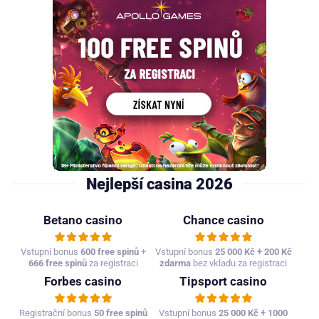
Nejlepší casina 2026
Betano casino
Chance casino
Vstupní bonus
600 free spinů
+
Vstupní bonus
25 000 Kč + 200 Kč
666 free spinů
za registraci
zdarma
bez vkladu za registraci
Forbes casino
Tipsport casino
Registrační bonus
50 free spinů
Vstupní bonus
25 000 Kč + 1000