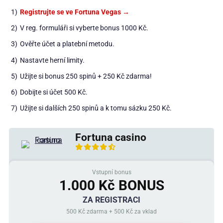
Registrujte se ve Fortuna Vegas →
V reg. formuláři si vyberte bonus 1000 Kč.
Ověřte účet a platební metodu.
Nastavte herní limity.
Užijte si bonus 250 spinů + 250 Kč zdarma!
Dobijte si účet 500 Kč.
Užijte si dalších 250 spinů a k tomu sázku 250 Kč.
Fortuna casino
Vstupní bonus
1.000 Kč BONUS
ZA REGISTRACI
500 Kč zdarma + 500 Kč za vklad