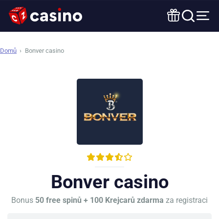
Domů
›
Bonver casino
Bonver casino
Bonus
50 free spinů + 100 Krejcarů zdarma
za registraci