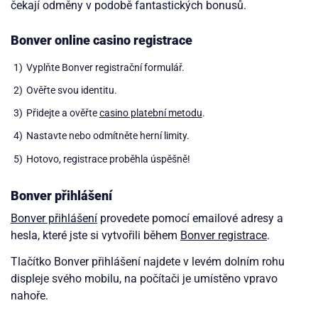
čekají odměny v podobě fantastických bonusů.
Bonver online casino registrace
Vyplňte Bonver registrační formulář.
Ověřte svou identitu.
Přidejte a ověřte
casino platební metodu
.
Nastavte nebo odmítněte herní limity.
Hotovo, registrace proběhla úspěšně!
Bonver přihlášení
Bonver přihlášení
provedete pomocí emailové adresy a
hesla, které jste si vytvořili během
Bonver registrace
.
Tlačítko Bonver přihlášení najdete v levém dolním rohu
displeje svého mobilu, na počítači je umístěno vpravo
nahoře.