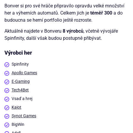
Bonver si pro své hráče připravilo opravdu velké množství
her a výherních automatů. Celkem jich je
téměř 300
a do
budoucna se herní portfolio ještě rozroste.
Aktuálně najdete v Bonveru
8 výrobců
, včetně vývojáře
Spinfinity, další však budou postupně přibývat.
Výrobci her
Spinfinity
Apollo Games
E-Gaming
Tech4Bet
Vsaď a hrej
Kajot
Synot Games
BigWin