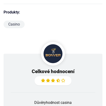
Produkty:
Casino
Celkové hodnocení
Důvěryhodnost casina