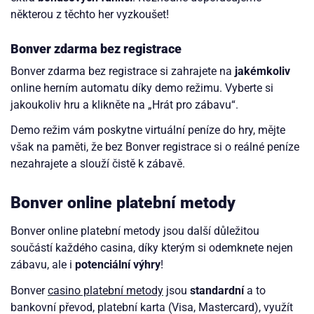
některou z těchto her vyzkoušet!
Bonver zdarma bez registrace
Bonver zdarma bez registrace si zahrajete na
jakémkoliv
online herním automatu díky demo režimu. Vyberte si
jakoukoliv hru a klikněte na „Hrát pro zábavu“.
Demo režim vám poskytne virtuální peníze do hry, mějte
však na paměti, že bez Bonver registrace si o reálné peníze
nezahrajete a slouží čistě k zábavě.
Bonver online platební metody
Bonver online platební metody jsou další důležitou
součástí každého casina, díky kterým si odemknete nejen
zábavu, ale i
potenciální výhry
!
Bonver
casino platební metody
jsou
standardní
a to
bankovní převod, platební karta (Visa, Mastercard), využít