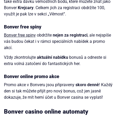
také extra dávku věrnostních bodů, které můžete znát jako
Bonver
Krejcary
. Celkem jich za registraci obdržíte 100,
využít je pak lze v sekci „Věrnost“.
Bonver free spiny
Bonver free spiny
obdržíte
nejen za registraci
, ale nejspíše
vás budou čekat i v rámci speciálních nabídek a promo
akcí.
Vždy zkontrolujte
aktuální nabídku
bonusů a odneste si
extra volná zatočení do fantastických her.
Bonver online promo akce
Promo akce v Bonveru jsou připraveny
skoro denně
! Každý
den si tak můžete přijít pro nový bonus, což jen jasně
dokazuje, že mít herní účet u Bonver casina se vyplatí!
Bonver casino online automaty