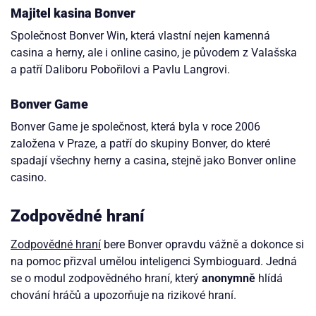
Majitel kasina Bonver
Společnost Bonver Win, která vlastní nejen kamenná
casina a herny, ale i online casino, je původem z Valašska
a patří Daliboru Pobořilovi a Pavlu Langrovi.
Bonver Game
Bonver Game je společnost, která byla v roce 2006
založena v Praze, a patří do skupiny Bonver, do které
spadají všechny herny a casina, stejně jako Bonver online
casino.
Zodpovědné hraní
Zodpovědné hraní
bere Bonver opravdu vážně a dokonce si
na pomoc přizval umělou inteligenci Symbioguard. Jedná
se o modul zodpovědného hraní, který
anonymně
hlídá
chování hráčů a upozorňuje na rizikové hraní.