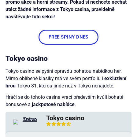
promo akce a herní streamy. Pokud si nechcete nechat
utéct žádné informace z Tokyo casina, pravidelně
navštěvujte tuto sekci!
FREE SPINY DNES
Tokyo casino
Tokyo casino se pyšní opravdu bohatou nabídkou her.
Mimo oblíbené klasiky má ve svém portfoliu i
exkluzivní
hrou
Tokyo 81, kterou jinde než v Tokyu nenajdete.
Hráči se do tohoto casina vrací především kvůli bohaté
bonusové a
jackpotové nabídce
.
Tokyo casino