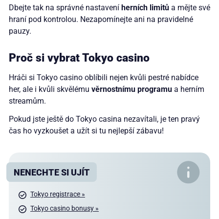
Dbejte tak na správné nastavení
herních limitů
a mějte své
hraní pod kontrolou. Nezapomínejte ani na pravidelné
pauzy.
Proč si vybrat Tokyo casino
Hráči si Tokyo casino oblíbili nejen kvůli pestré nabídce
her, ale i kvůli skvělému
věrnostnímu programu
a herním
streamům.
Pokud jste ještě do Tokyo casina nezavítali, je ten pravý
čas ho vyzkoušet a užít si tu nejlepší zábavu!
NENECHTE SI UJÍT
Tokyo registrace »
Tokyo casino bonusy »