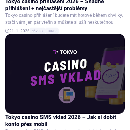
Tokyo casino přihlášení 2026 – Snadné
přihlášení + nejčastější problémy
Tokyo casino přihlášení budete mít hotové během chvilky,
stačí vám jen pár vteřin a můžete si užít neskutečnou
zábavu. S naším návodem…
21. 1. 2026
NÁVODY
TOKYO
Tokyo casino SMS vklad 2026 – Jak si dobít
konto přes mobil