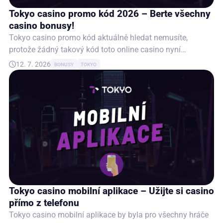
Tokyo casino promo kód 2026 – Berte všechny
casino bonusy!
Tokyo casino promo kód aktuálně hledat nemusíte,
protože žádný takový kód toto online casino nyní
nenabízí. V budoucnu se to třeba změní,…
12. 7. 2026
BONUSY
TOKYO
Tokyo casino mobilní aplikace – Užijte si casino
přímo z telefonu
Tokyo casino mobilní aplikace by byla pro všechny hráče