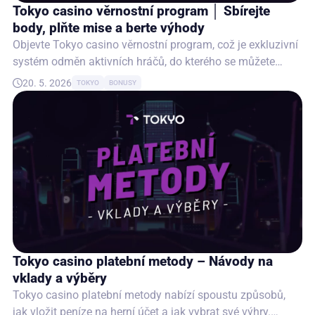
Tokyo casino věrnostní program │ Sbírejte
body, plňte mise a berte výhody
Objevte Tokyo casino věrnostní program, což je exkluzivní
systém odměn aktivních hráčů, do kterého se můžete
zapojit i vy. Díky němu si…
20. 5. 2026
TOKYO
BONUSY
Tokyo casino platební metody – Návody na
vklady a výběry
Tokyo casino platební metody nabízí spoustu způsobů,
jak vložit peníze na herní účet a jak vybrat své výhry.