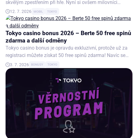
skvělým zpestřením při hře. Nyní si ovšem milovníci
tohoto kasina musí vystačit bez…
12. 7. 2026
MOBIL
TOKYO
Tokyo casino bonus 2026 – Berte 50 free spinů
zdarma a další odměny
Tokyo casino bonus je opravdu exkluzivní, protože už za
registraci můžete získat 50 free spinů zdarma! Navíc se
vám odemkne nabídka s…
3. 7. 2026
BONUSY
TOKYO