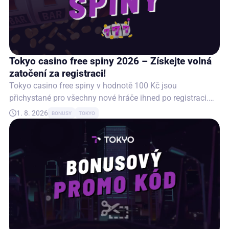
Tokyo casino free spiny 2026 – Získejte volná
zatočení za registraci!
Tokyo casino free spiny v hodnotě 100 Kč jsou
přichystané pro všechny nové hráče ihned po registraci.
Kromě toho se můžete těšit…
1. 8. 2026
BONUSY
TOKYO