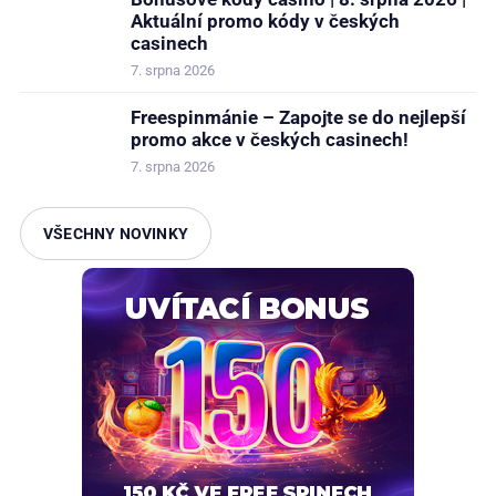
Aktuální promo kódy v českých
casinech
7. srpna 2026
Freespinmánie – Zapojte se do nejlepší
promo akce v českých casinech!
7. srpna 2026
VŠECHNY NOVINKY