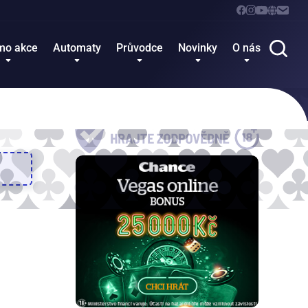
mo akce
Automaty
Průvodce
Novinky
O nás