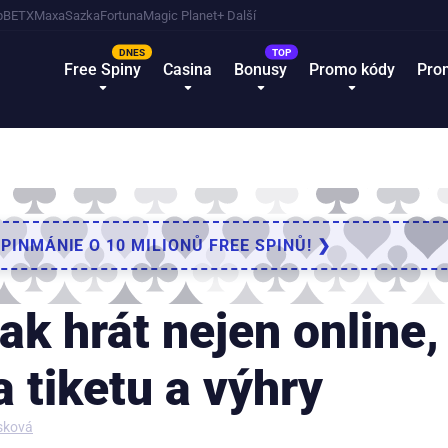
p
BETX
Maxa
Sazka
Fortuna
Magic Planet
+ Další
Free Spiny
Casina
Bonusy
Promo kódy
Pro
PINMÁNIE O 10 MILIONŮ FREE SPINŮ! ❯
k hrát nejen online,
a tiketu a výhry
sková