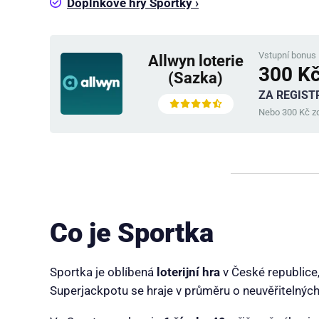
Doplňkové hry Sportky ›
Vstupní bonus
Allwyn loterie
300 K
(Sazka)
ZA REGIST
Nebo 300 Kč zd
Co je Sportka
Sportka je oblíbená
loterijní hra
v České republice,
Superjackpotu se hraje v průměru o neuvěřitelných