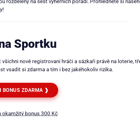
sou rozděleny na šest výherních pořadí. Prohlédněte si naše
y!
na Sportku
všichni nově registrovaní hráči a sázkaři právě na loterie, t
vsadit si zdarma a tím i bez jakéhokoliv rizika.
I BONUS ZDARMA ❱