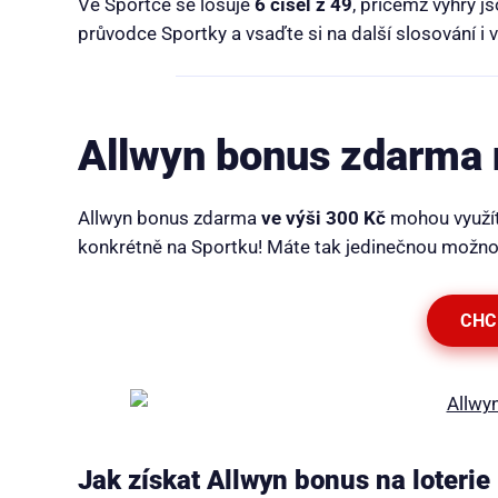
Ve Sportce se losuje
6 čísel z 49
, přičemž výhry j
průvodce Sportky a vsaďte si na další slosování i v
Allwyn bonus zdarma 
Allwyn bonus zdarma
ve výši 300 Kč
mohou využít 
konkrétně na Sportku! Máte tak jedinečnou možnost 
CHC
Jak získat Allwyn bonus na loterie