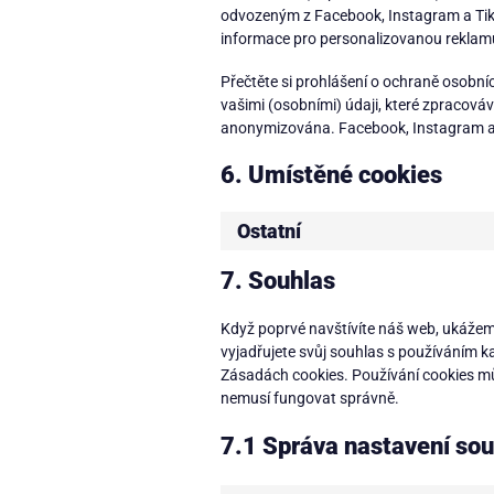
odvozeným z Facebook, Instagram a TikT
informace pro personalizovanou reklam
Přečtěte si prohlášení o ochraně osobních
vašimi (osobními) údaji, které zpracová
anonymizována. Facebook, Instagram a 
6. Umístěné cookies
Ostatní
7. Souhlas
Když poprvé navštívíte náš web, ukážeme
vyjadřujete svůj souhlas s používáním 
Zásadách cookies. Používání cookies mů
nemusí fungovat správně.
7.1 Správa nastavení so