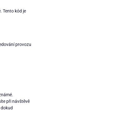
. Tento kód je
ledování provozu
 známé.
te při návštěvě
, dokud