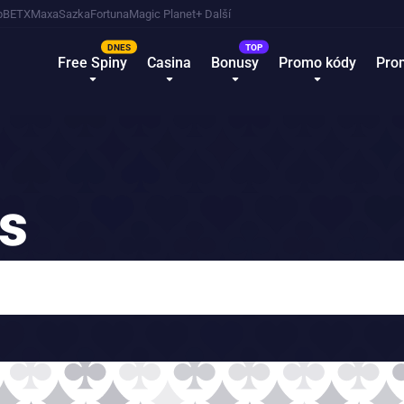
p
BETX
Maxa
Sazka
Fortuna
Magic Planet
+ Další
Free Spiny
Casina
Bonusy
Promo kódy
Pro
s