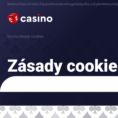
Betano
Chance
Forbes
Tipsport
Grandwin
Kingsbet
Apollo
LuckyBet
MerkurXti
Domů
Zásady cookies
Zásady cookie