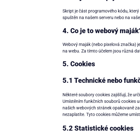
Skript je část programového kódu, který
spuštěn na našem serveru nebo na vaše
4. Co je to webový maják
Webový maják (nebo pixelová značka) je 
na webu. Za tímto účelem jsou různá d
5. Cookies
5.1 Technické nebo funkč
Některé soubory cookies zajišťují, že ur
Umístěním funkčních souborů cookies 
našich webových stránek opakovaně zad
nezaplatíte. Tyto cookies můžeme umíst
5.2 Statistické cookies