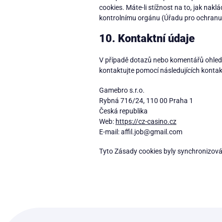
cookies. Máte-li stížnost na to, jak nak
kontrolnímu orgánu (Úřadu pro ochranu
10. Kontaktní údaje
V případě dotazů nebo komentářů ohledn
kontaktujte pomocí následujících kontak
Gamebro s.r.o.
Rybná 716/24, 110 00 Praha 1
Česká republika
Web:
https://cz-casino.cz
E-mail:
affil.job@
gmail.com
Tyto Zásady cookies byly synchronizov