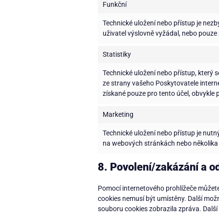
Funkční
Technické uložení nebo přístup je nezby
uživatel výslovně vyžádal, nebo pouze
Statistiky
Technické uložení nebo přístup, který 
ze strany vašeho Poskytovatele intern
získané pouze pro tento účel, obvykle po
Marketing
Technické uložení nebo přístup je nutný
na webových stránkách nebo několika
8. Povolení/zakázání a o
Pomocí internetového prohlížeče můžete
cookies nemusí být umístěny. Další možn
souboru cookies zobrazila zpráva. Dalš