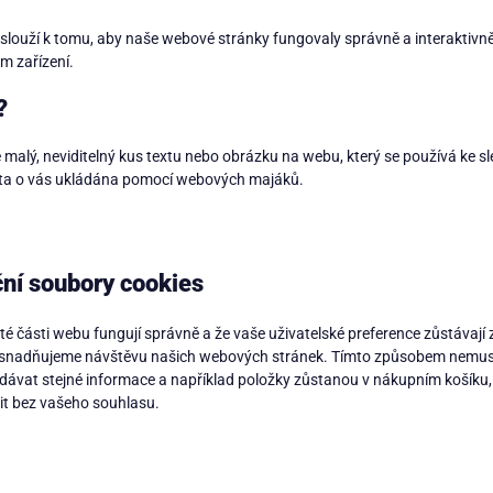
 slouží k tomu, aby naše webové stránky fungovaly správně a interaktivně
m zařízení.
?
malý, neviditelný kus textu nebo obrázku na webu, který se používá ke s
ata o vás ukládána pomocí webových majáků.
ní soubory cookies
čité části webu fungují správně a že vaše uživatelské preference zůstávají
usnadňujeme návštěvu našich webových stránek. Tímto způsobem nemusí
ávat stejné informace a například položky zůstanou v nákupním košíku
it bez vašeho souhlasu.