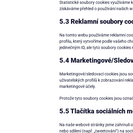
Statistické soubory cookies využíváme k
získáváme přehled o používání našich w
5.3 Reklamní soubory co
Na tomto webu používáme reklamní cook
profilu, který vytvoříme podle vašeho c
jedinečným ID, ale tyto soubory cookie
5.4 Marketingové/Sledov
Marketingové/sledovací cookies jsou soub
uživatelských profilů k zobrazování re
marketingové účely.
Protože tyto soubory cookies jsou označ
5.5 Tlačítka sociálních m
Na naše webové stránky jsme zahrnuli ob
nebo sdílení (např. „tweetování“) na soc