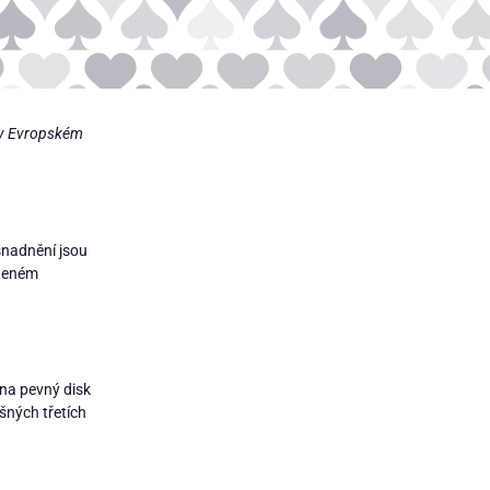
m v Evropském
usnadnění jsou
edeném
 na pevný disk
šných třetích