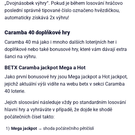
„Dvojnásobek výhry“. Pokud je během losování hráčovo
poslední správně tipované číslo označeno hvězdičkou,
automaticky získává 2x výhru!
Caramba 40 doplňkové hry
Caramba 40 má jako i mnoho dalších loterijních her i
doplňkové nebo také bonusové hry, které vám dávají extra
šanci na výhru.
BETX Caramba jackpot Mega a Hot
Jako první bonusové hry jsou Mega jackpot a Hot jackpot,
jejichž aktuální výši vidíte na webu betx v sekci Caramba
40 loterie.
Jejich slosování následuje vždy po standardním losování
hlavní hry a vyhráváte v případě, že dojde ke shodě
počátečních čísel takto:
Mega jackpot
→ shoda počátečního pětičíslí