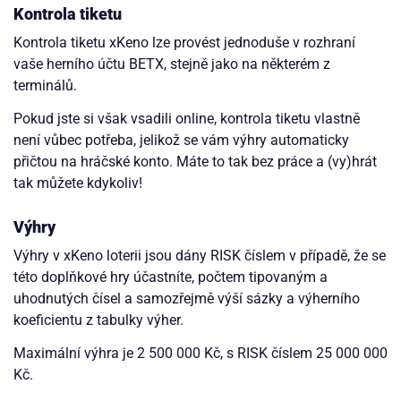
Kontrola tiketu
Kontrola tiketu xKeno lze provést jednoduše v rozhraní
vaše herního účtu BETX, stejně jako na některém z
terminálů.
Pokud jste si však vsadili online, kontrola tiketu vlastně
není vůbec potřeba, jelikož se vám výhry automaticky
přičtou na hráčské konto. Máte to tak bez práce a (vy)hrát
tak můžete kdykoliv!
Výhry
Výhry v xKeno loterii jsou dány RISK číslem v případě, že se
této doplňkové hry účastníte, počtem tipovaným a
uhodnutých čísel a samozřejmě výší sázky a výherního
koeficientu z tabulky výher.
Maximální výhra je 2 500 000 Kč, s RISK číslem 25 000 000
Kč.