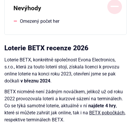
Nevýhody
Omezený počet her
Loterie BETX recenze 2026
Loterie BETX, konkrétně společnost Evona Electronics,
s.r.o., která za touto loterií stojí, získala licenci k provozu
online loterie na konci roku 2023, otevření jsme se pak
dočkali
v
březnu 2024
.
BETX nicméně není žádným nováčkem, jelikož už od roku
2022 provozovala loterii a kurzové sázení na terminálech.
Co se týká samotné loterie, aktuálně v ní
najdete 4 hry
,
které si můžete zahrát jak online, tak i na
BETX pobočkách
,
respektive terminálech BETX.