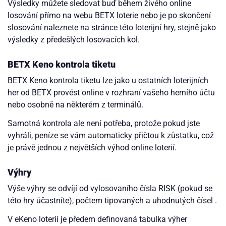
Výsledky můžete sledovat buď během živého online
losování přímo na webu BETX loterie nebo je po skončení
slosování naleznete na stránce této loterijní hry, stejně jako
výsledky z předešlých losovacích kol.
BETX Keno kontrola tiketu
BETX Keno kontrola tiketu lze jako u ostatních loterijních
her od BETX provést online v rozhraní vašeho herního účtu
nebo osobně na některém z terminálů.
Samotná kontrola ale není potřeba, protože pokud jste
vyhráli, peníze se vám automaticky přičtou k zůstatku, což
je právě jednou z největších výhod online loterií.
Výhry
Výše výhry se odvíjí od vylosovaního čísla RISK (pokud se
této hry účastníte), počtem tipovaných a uhodnutých čísel .
V eKeno loterii je předem definovaná tabulka výher