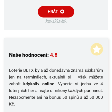
HRÁT
Bonus 50 spinů
Naše hodnocení:
4.8
Loterie BETX byla až donedávna známá sázkařům
jen na terminálech, aktuálně si ji však můžete
zahrát
kdykoliv online
. Vyberte si jednu ze 4
loterijních her a hrajte o miliony každých pár minut.
Nezapomeňte ani na bonus 50 spinů a až 50 000
Kč.