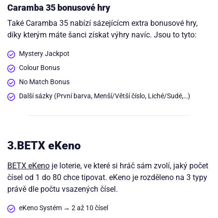
Caramba 35 bonusové hry
Také Caramba 35 nabízí sázejícícm extra bonusové hry,
díky kterým máte šanci získat výhry navíc. Jsou to tyto:
Mystery Jackpot
Colour Bonus
No Match Bonus
Další sázky (První barva, Menší/Větší číslo, Liché/Sudé,…)
3.BETX eKeno
BETX eKeno
je loterie, ve které si hráč sám zvolí, jaký počet
čísel od 1 do 80 chce tipovat. eKeno je rozděleno na 3 typy
právě dle počtu vsazených čísel.
eKeno Systém → 2 až 10 čísel