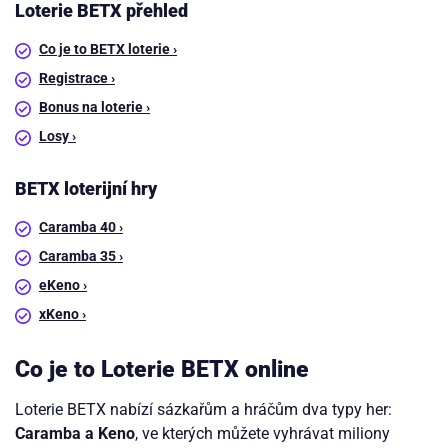
Loterie BETX přehled
Co je to BETX loterie ›
Registrace ›
Bonus na loterie ›
Losy ›
BETX loterijní hry
Caramba 40 ›
Caramba 35 ›
eKeno ›
xKeno ›
Co je to Loterie BETX online
Loterie BETX nabízí sázkařům a hráčům dva typy her:
Caramba a Keno
, ve kterých můžete vyhrávat miliony