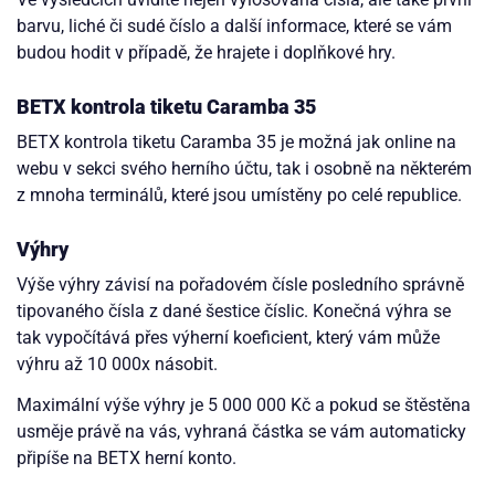
barvu, liché či sudé číslo a další informace, které se vám
budou hodit v případě, že hrajete i doplňkové hry.
BETX kontrola tiketu Caramba 35
BETX kontrola tiketu Caramba 35 je možná jak online na
webu v sekci svého herního účtu, tak i osobně na některém
z mnoha terminálů, které jsou umístěny po celé republice.
Výhry
Výše výhry závisí na pořadovém čísle posledního správně
tipovaného čísla z dané šestice číslic. Konečná výhra se
tak vypočítává přes výherní koeficient, který vám může
výhru až 10 000x násobit.
Maximální výše výhry je 5 000 000 Kč a pokud se štěstěna
usměje právě na vás, vyhraná částka se vám automaticky
připíše na BETX herní konto.