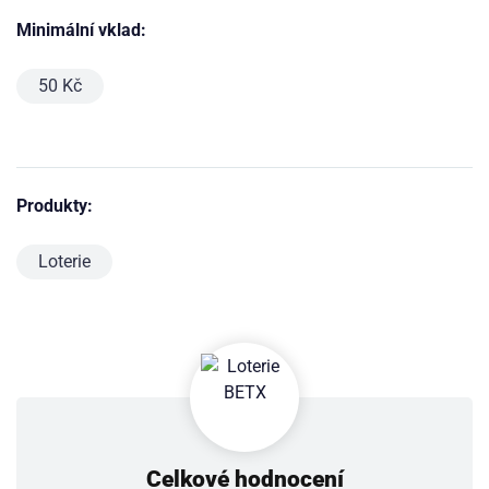
Mіnіmální vklаd:
50 Kč
Produkty:
Loterie
Celkové hodnocení