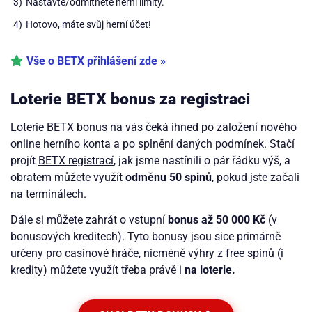
Nastavte/odmítněte herní limity.
Hotovo, máte svůj herní účet!
Vše o BETX přihlášení zde »
Loterie BETX bonus za registraci
Loterie BETX bonus na vás čeká ihned po založení nového
online herního konta a po splnění daných podmínek. Stačí
projít
BETX registrací
, jak jsme nastínili o pár řádku výš, a
obratem můžete využít
odměnu 50 spinů
, pokud jste začali
na terminálech.
Dále si můžete zahrát o vstupní
bonus až 50 000 Kč
(v
bonusových kreditech). Tyto bonusy jsou sice primárně
určeny pro casinové hráče, nicméně výhry z free spinů (i
kredity) můžete využít třeba právě i
na loterie.