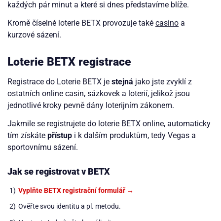
každých pár minut a které si dnes představíme blíže.
Kromě číselné loterie BETX provozuje také
casino
a
kurzové sázení.
Loterie BETX registrace
Registrace do Loterie BETX je
stejná
jako jste zvyklí z
ostatních online casin, sázkovek a loterií, jelikož jsou
jednotlivé kroky pevně dány loterijním zákonem.
Jakmile se registrujete do loterie BETX online, automaticky
tím získáte
přístup
i k dalším produktům, tedy Vegas a
sportovnímu sázení.
Jak se registrovat v BETX
Vyplňte BETX registrační formulář →
Ověřte svou identitu a pl. metodu.