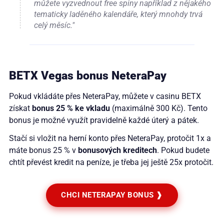
můžete vyzvednout free spiny například z nějakého
tematicky laděného kalendáře, který mnohdy trvá
celý měsíc."
BETX Vegas bonus NeteraPay
Pokud vkládáte přes NeteraPay, můžete v casinu BETX
získat
bonus 25 % ke vkladu
(maximálně 300 Kč). Tento
bonus je možné využít pravidelně každé úterý a pátek.
Stačí si vložit na herní konto přes NeteraPay, protočit 1x a
máte bonus 25 % v
bonusových kreditech
. Pokud budete
chtít převést kredit na peníze, je třeba jej ještě 25x protočit.
CHCI NETERAPAY BONUS ❱