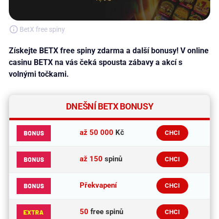
BetX free spiny
Získejte BETX free spiny zdarma a další bonusy! V online
casinu BETX na vás čeká spousta zábavy a akcí s
volnými točkami.
DNEŠNÍ BETX BONUSY
až 50 000
Kč
CHCI
až 150
spinů
CHCI
Překvapení
CHCI
50
free spinů
CHCI