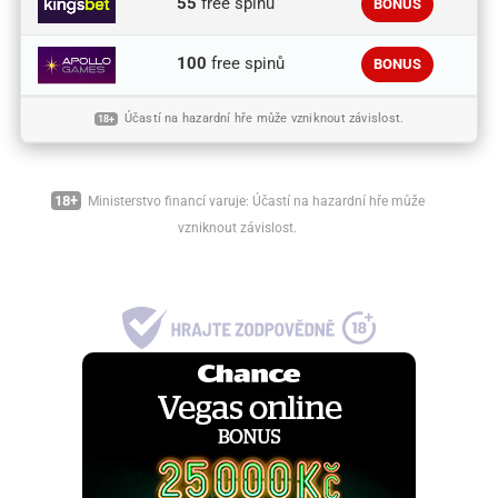
55
free spinů
BONUS
100
free spinů
BONUS
Účastí na hazardní hře může vzniknout závislost.
18+
18+
Ministerstvo financí varuje: Účastí na hazardní hře může
vzniknout závislost.