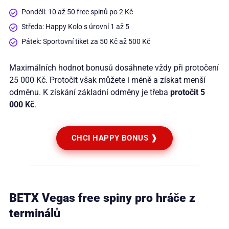
Pondělí: 10 až 50 free spinů po 2 Kč
Středa: Happy Kolo s úrovní 1 až 5
Pátek: Sportovní tiket za 50 Kč až 500 Kč
Maximálních hodnot bonusů dosáhnete vždy při protočení
25 000 Kč. Protočit však můžete i méně a získat menší
odměnu. K získání základní odměny je třeba
protočit 5
000 Kč
.
CHCI HAPPY BONUS ❱
BETX Vegas free spiny pro hráče z
terminálů