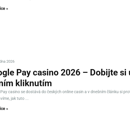
íce »
edna 2026
gle Pay casino 2026 – Dobijte si 
ním kliknutím
Pay casino se dostává do českých online casin a v dnešním článku si pro
víme, jak tuto ...
íce »