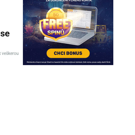
 se
t veškerou