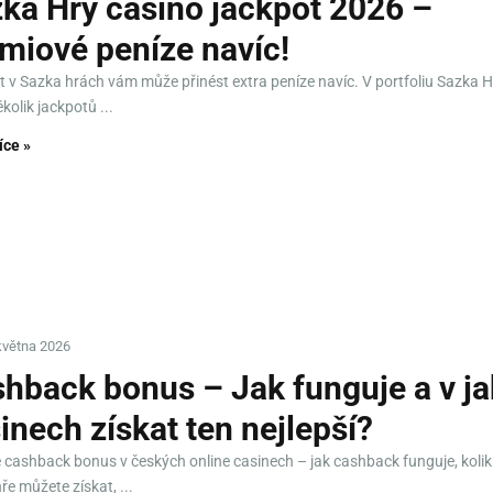
ka Hry casino jackpot 2026 –
miové peníze navíc!
 v Sazka hrách vám může přinést extra peníze navíc. V portfoliu Sazka H
kolik jackpotů ...
íce »
května 2026
hback bonus – Jak funguje a v j
inech získat ten nejlepší?
 cashback bonus v českých online casinech – jak cashback funguje, kolik
hře můžete získat, ...