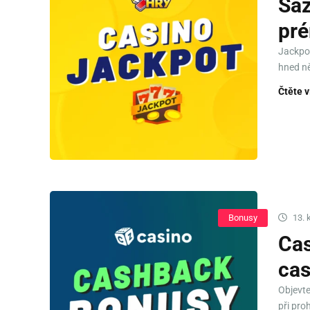
Saz
pré
Jackpot
hned ně
Čtěte v
Bonusy
13. 
Cas
cas
Objevte
při pro