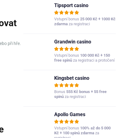
Tipsport casino
Vstupní bonus
25 000 Kč + 1000 Kč
ovat
zdarma
za registraci
Grandwin casino
ebo při hře.
Vstupní bonus
100 000 Kč + 150
free spinů
za registraci a protočení
Kingsbet casino
Bonus
555 Kč bonus + 55 free
spinů
za registraci
Apollo Games
e
Vstupní bonus
100% až do 5 000
Kč + 100 spinů zdarma
za
registraci