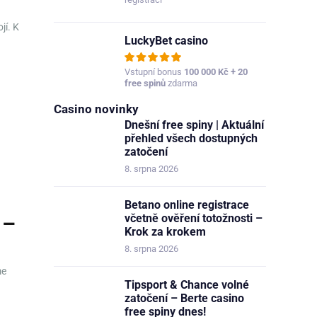
jí. K
LuckyBet casino
Vstupní bonus
100 000 Kč + 20
free spinů
zdarma
Casino novinky
Dnešní free spiny | Aktuální
přehled všech dostupných
zatočení
8. srpna 2026
Betano online registrace
 –
včetně ověření totožnosti –
Krok za krokem
8. srpna 2026
me
Tipsport & Chance volné
zatočení – Berte casino
free spiny dnes!