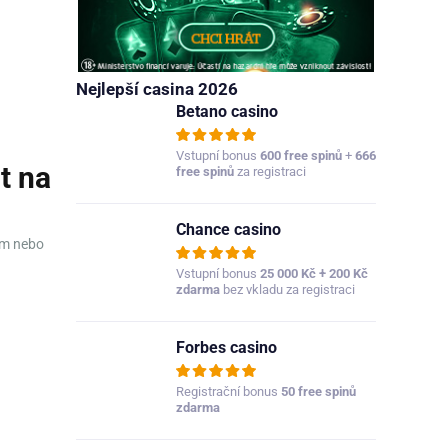
Nejlepší casina 2026
Betano casino
Vstupní bonus
600 free spinů
+
666
t na
free spinů
za registraci
Chance casino
ním nebo
Vstupní bonus
25 000 Kč + 200 Kč
zdarma
bez vkladu za registraci
Forbes casino
Registrační bonus
50 free spinů
zdarma