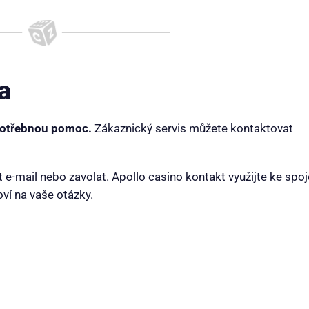
a
otřebnou pomoc.
Zákaznický servis můžete kontaktovat
e-mail nebo zavolat. Apollo casino kontakt využijte ke spoj
í na vaše otázky.