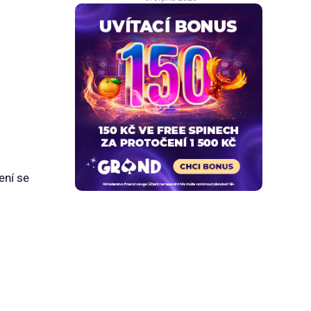
ení se