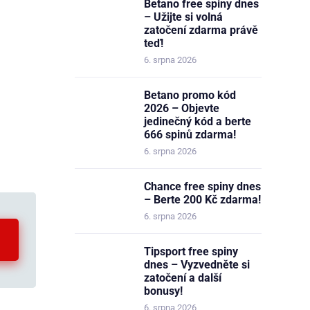
Betano free spiny dnes
– Užijte si volná
zatočení zdarma právě
teď!
6. srpna 2026
Betano promo kód
2026 – Objevte
jedinečný kód a berte
666 spinů zdarma!
6. srpna 2026
Chance free spiny dnes
– Berte 200 Kč zdarma!
6. srpna 2026
Tipsport free spiny
dnes – Vyzvedněte si
zatočení a další
bonusy!
6. srpna 2026