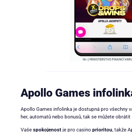
Apollo Games infolink
Apollo Games infolinka je dostupná pro všechny 
her, automatů nebo bonusů, tak se můžete obrátit
Vaše
spokojenost
je pro casino
prioritou
, takže 