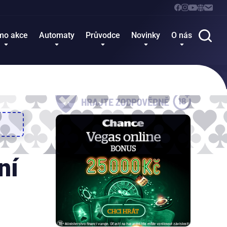
mo akce
Automaty
Průvodce
Novinky
O nás
ní