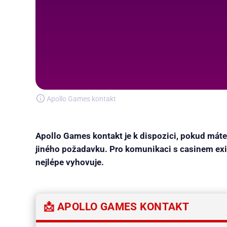
Apollo Games kontakt
Apollo Games kontakt je k dispozici, pokud máte 
jiného požadavku. Pro komunikaci s casinem exis
nejlépe vyhovuje.
📩 APOLLO GAMES KONTAKT