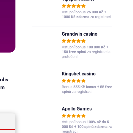
Vstupní bonus
25 000 Kč +
1000 Kč zdarma
za registraci
Grandwin casino
Vstupní bonus
100 000 Kč +
150 free spinů
za registraci a
protočení
Kingsbet casino
oliv
vám
Bonus
555 Kč bonus + 55 free
spinů
za registraci
Apollo Games
Vstupní bonus
100% až do 5
000 Kč + 100 spinů zdarma
za
registraci