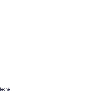
hledně