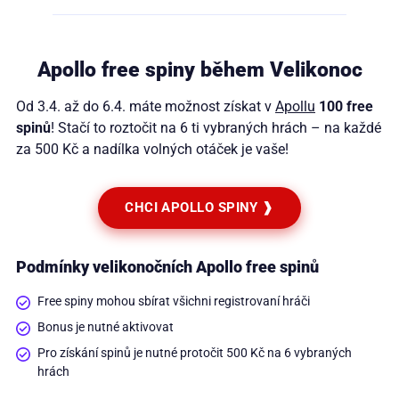
Apollo free spiny během Velikonoc
Od 3.4. až do 6.4. máte možnost získat v
Apollu
100 free
spinů
! Stačí to roztočit na 6 ti vybraných hrách – na každé
za 500 Kč a nadílka volných otáček je vaše!
CHCI APOLLO SPINY ❱
Podmínky velikonočních Apollo free spinů
Free spiny mohou sbírat všichni registrovaní hráči
Bonus je nutné aktivovat
Pro získání spinů je nutné protočit 500 Kč na 6 vybraných
hrách