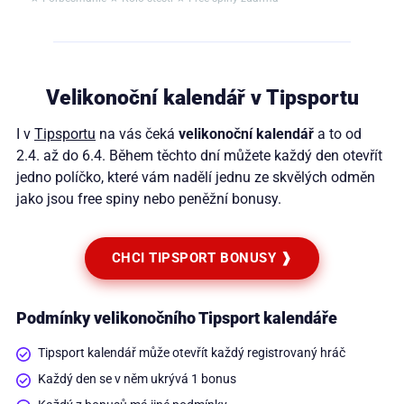
Velikonoční kalendář v Tipsportu
I v
Tipsportu
na vás čeká
velikonoční kalendář
a to od
2.4. až do 6.4. Během těchto dní můžete každý den otevřít
jedno políčko, které vám nadělí jednu ze skvělých odměn
jako jsou free spiny nebo peněžní bonusy.
CHCI TIPSPORT BONUSY ❱
Podmínky velikonočního Tipsport kalendáře
Tipsport kalendář může otevřít každý registrovaný hráč
Každý den se v něm ukrývá 1 bonus