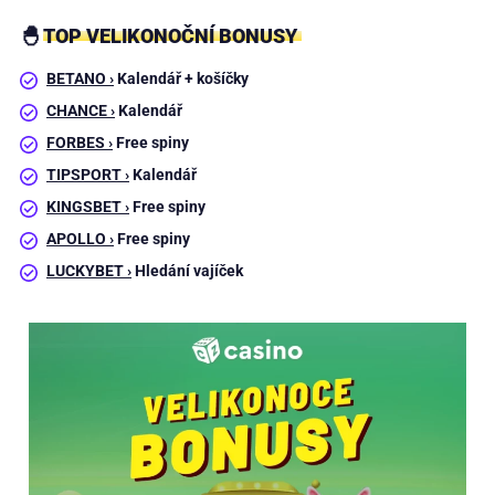
🐣
TOP VELIKONOČNÍ BONUSY
BETANO ›
Kalendář + košíčky
CHANCE ›
Kalendář
FORBES ›
Free spiny
TIPSPORT ›
Kalendář
KINGSBET ›
Free spiny
APOLLO ›
Free spiny
LUCKYBET ›
Hledání vajíček