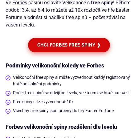
Ve
Forbes
casinu oslavíte Velikonoce s
free spiny
! Během
období 3.4. až 6.4 to můžete až 10x roztočit ve hře Easter
Fortune a odnést si nadílku free spinů – počet závisí na
vašem levelu.
CHCI FORBES FREE SPINY ❱
Podmínky velikonoční koledy ve Forbes
Velikonoční free spiny si může vyzvednout každý registrovaný
hráč po splnění podmínky
Počet free spinů se odvíjí od levelu, ve kterém se hráč nachází
Free spiny si lze vyzvednout 10x
Všechny free spiny jsou určeny do hry Easter Fortune
Forbes velikonoční spiny rozdělení dle levelu