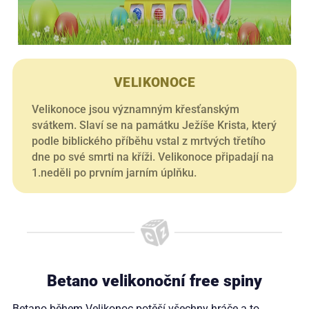
VELIKONOCE
Velikonoce jsou významným křesťanským
svátkem. Slaví se na památku Ježíše Krista, který
podle biblického příběhu vstal z mrtvých třetího
dne po své smrti na kříži. Velikonoce připadají na
1.neděli po prvním jarním úplňku.
Betano velikonoční free spiny
Betano
během Velikonoc potěší všechny hráče a to