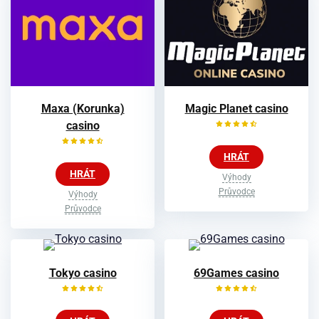
Maxa (Korunka)
Magic Planet casino
casino
HRÁT
HRÁT
Výhody
Průvodce
Výhody
Průvodce
Tokyo casino
69Games casino