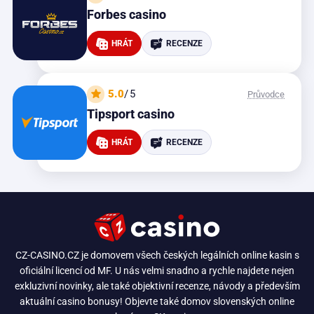
Forbes casino
HRÁT
RECENZE
5.0
/5
Průvodce
Tipsport casino
HRÁT
RECENZE
CZ-CASINO.CZ je domovem všech českých legálních online kasin s
oficiální licencí od MF. U nás velmi snadno a rychle najdete nejen
exkluzivní novinky, ale také objektivní recenze, návody a především
aktuální casino bonusy! Objevte také domov slovenských online