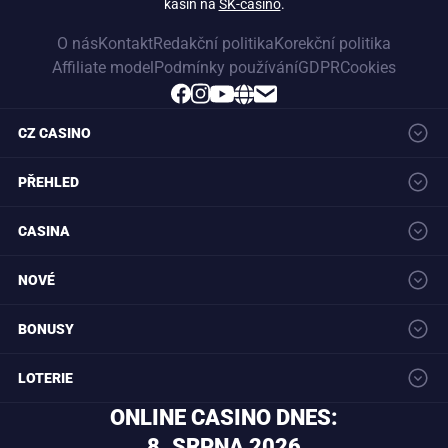
kasín na
SK-casino
.
O nás
Kontakt
Redakční politika
Korekční politika
Affiliate model
Podmínky používání
GDPR
Cookies
CZ CASINO
Nová česká casina
Česká casina
Casina s licencí
PŘEHLED
Nejlepší cz casino
Online cz casino
Casino recenze
Průvodce casin
Věrnostní program
Dnešní novinky
Promo akce
Jak začít hrát
CASINA
Casino kalkulačka
Automaty a hry
Výrobci her
CZ licence
Platební metody
Kalendář akcí
FAQ
Betano casino
Chance casino
Skril casino
NOVÉ
PayPal casino
Neterapay casino
SMS casino vklad
Zahraniční casina
Slovenské kasína
Ecasino
Merkurxtip casino
Maxa casino
BONUSY
Grandwin casino
Bonver casino
Forbet casino
Tokyo casino
Star casino
Casino bonusy
Free spiny dnes
Bonus bez vkladu
LOTERIE
Bonus za registraci
Peníze zdarma
Bonusové kódy
Narozeniny bonus
Rewards bonusy
Loterie Maxa
Allwyn (Sazka) loterie
Extra Renta
ONLINE CASINO DNES:
Sportka
Eurojackpot
Stírací losy
Kolo štěstí
8. SRPNA 2026