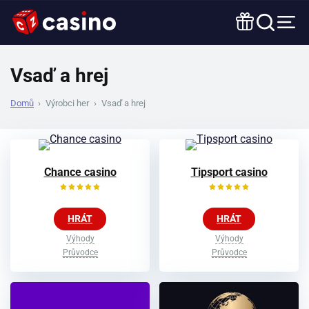
Vsaď a hrej
Domů
›
Výrobci her
›
Vsaď a hrej
Chance casino
Tipsport casino
HRÁT
HRÁT
Výhody
Výhody
Průvodce
Průvodce