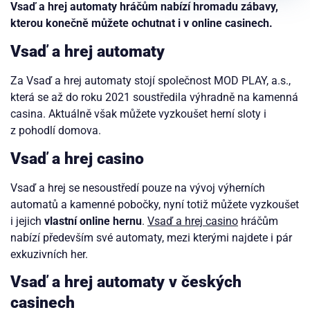
Vsaď a hrej automaty hráčům nabízí hromadu zábavy,
kterou konečně můžete ochutnat i v online casinech.
Vsaď a hrej automaty
Za Vsaď a hrej automaty stojí společnost MOD PLAY, a.s.,
která se až do roku 2021 soustředila výhradně na kamenná
casina. Aktuálně však můžete vyzkoušet herní sloty i
z pohodlí domova.
Vsaď a hrej casino
Vsaď a hrej se nesoustředí pouze na vývoj výherních
automatů a kamenné pobočky, nyní totiž můžete vyzkoušet
i jejich
vlastní online hernu
.
Vsaď a hrej casino
hráčům
nabízí především své automaty, mezi kterými najdete i pár
exkuzivních her.
Vsaď a hrej automaty v českých
casinech