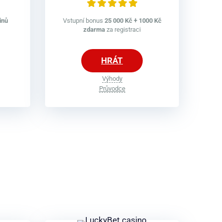
inů
Vstupní bonus
25 000 Kč + 1000 Kč
zdarma
za registraci
HRÁT
Výhody
Průvodce