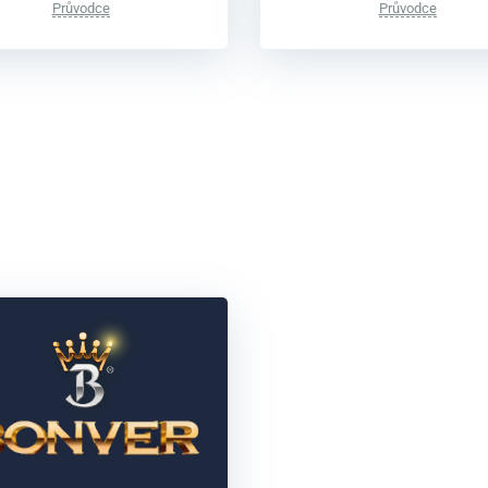
Průvodce
Průvodce