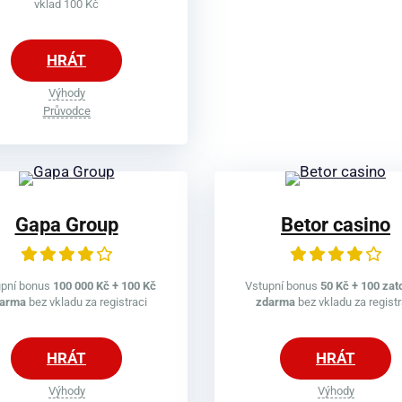
vklad 100 Kč
HRÁT
Výhody
Průvodce
Gapa Group
Betor casino
upní bonus
100 000 Kč + 100 Kč
Vstupní bonus
50 Kč + 100 zat
arma
bez vkladu za registraci
zdarma
bez vkladu za registr
HRÁT
HRÁT
Výhody
Výhody