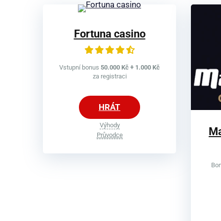
Fortuna casino
Vstupní bonus
50.000 Kč + 1.000 Kč
za registraci
HRÁT
Výhody
Ma
Průvodce
Bo