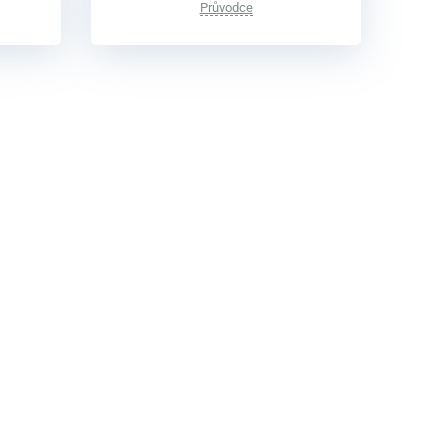
Průvodce