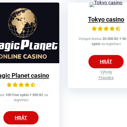
Tokyo casino
Vstupní bonus
20.000 Kč + 50
spinů
za registraci
HRÁT
Výhody
gic Planet casino
Průvodce
nus
100 free spinů + 500 Kč
za
registraci
HRÁT