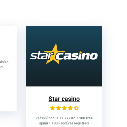
o
pinů a
ci
Star casino
Vstupní bonus
77.777 Kč + 100 free
spinů + 100,- bodů
za registraci