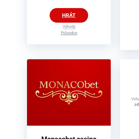
HRÁT
Výhody
Průvodce
Vst
zd
Monacobet casino