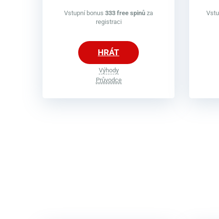
Vstupní bonus
333 free spinů
za
Vstu
registraci
HRÁT
Výhody
Průvodce