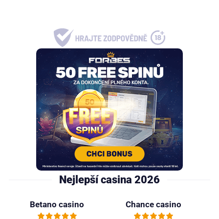
Nejlepší casina 2026
Betano casino
Chance casino