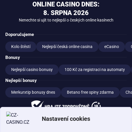
Narozeniny bonus
Rewards bonusy
Loterie Maxa
Allwyn (Sazka) loterie
Extra Renta
ONLINE CASINO DNES:
Sportka
Eurojackpot
Stírací losy
Kolo štěstí
8. SRPNA 2026
Tipsport losy
Nenechte si ujít to nejlepší o českých online kasínech
Doporučujeme
Kolo štěstí
Nejlepší česká online casina
eCasino
Bonusy
Nejlepší casino bonusy
100 Kč za registraci na automaty
Nejlepší bonusy
Merkurxtip bonusy dnes
Betano free spiny zdarma
Cha
MF varuje:
Zákaz účasti osob mladších 18 let na hazardní hře.
Nastavení cookies
Účastí na hazardní hře může vzniknout závislost!
Zodpovědné hraní
Jak hrát zodpovědně
Hraní pod kontrolou