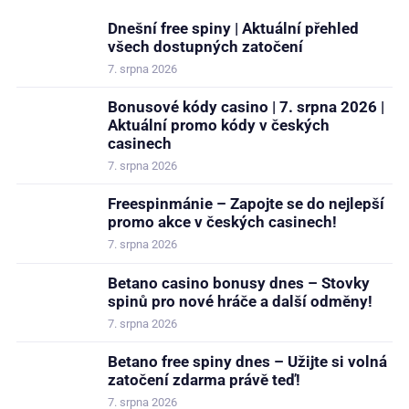
Dnešní free spiny | Aktuální přehled
všech dostupných zatočení
7. srpna 2026
Bonusové kódy casino | 7. srpna 2026 |
Aktuální promo kódy v českých
casinech
7. srpna 2026
Freespinmánie – Zapojte se do nejlepší
promo akce v českých casinech!
7. srpna 2026
Betano casino bonusy dnes – Stovky
spinů pro nové hráče a další odměny!
7. srpna 2026
Betano free spiny dnes – Užijte si volná
zatočení zdarma právě teď!
7. srpna 2026