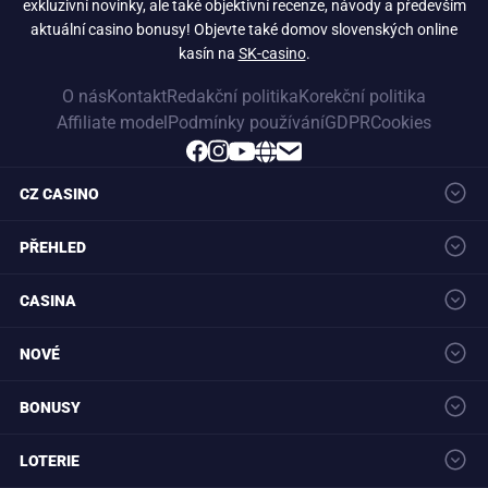
exkluzivní novinky, ale také objektivní recenze, návody a především
aktuální casino bonusy! Objevte také domov slovenských online
kasín na
SK-casino
.
O nás
Kontakt
Redakční politika
Korekční politika
Affiliate model
Podmínky používání
GDPR
Cookies
CZ CASINO
Nová česká casina
Česká casina
Casina s licencí
PŘEHLED
Nejlepší cz casino
Online cz casino
Casino recenze
Průvodce casin
Věrnostní program
Dnešní novinky
Promo akce
Jak začít hrát
CASINA
Casino kalkulačka
Automaty a hry
Výrobci her
CZ licence
Platební metody
Kalendář akcí
FAQ
Betano casino
Chance casino
Skril casino
NOVÉ
PayPal casino
Neterapay casino
SMS casino vklad
Zahraniční casina
Slovenské kasína
Ecasino
Merkurxtip casino
Maxa casino
BONUSY
Grandwin casino
Bonver casino
Forbet casino
Tokyo casino
Star casino
Casino bonusy
Free spiny dnes
Bonus bez vkladu
LOTERIE
Bonus za registraci
Peníze zdarma
Bonusové kódy