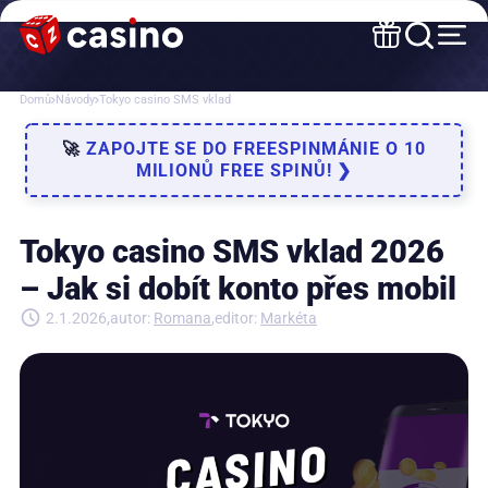
Domů
Návody
Tokyo casino SMS vklad
🚀
ZAPOJTE SE DO FREESPINMÁNIE O 10
MILIONŮ FREE SPINŮ! ❯
Tokyo casino SMS vklad 2026
– Jak si dobít konto přes mobil
2.1.2026
autor:
Romana
editor:
Markéta