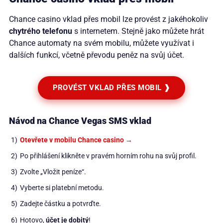
Chance casino vklad přes mobil lze provést z jakéhokoliv
chytrého telefonu
s internetem. Stejně jako můžete hrát
Chance automaty na svém mobilu, můžete využívat i
dalších funkcí, včetně převodu peněz na svůj účet.
PROVÉST VKLAD PŘES MOBIL ❱
Návod na Chance Vegas SMS vklad
Otevřete v mobilu Chance casino →
Po přihlášení klikněte v pravém horním rohu na svůj profil.
Zvolte „Vložit peníze“.
Vyberte si platební metodu.
Zadejte částku a potvrďte.
Hotovo,
účet je dobitý
!