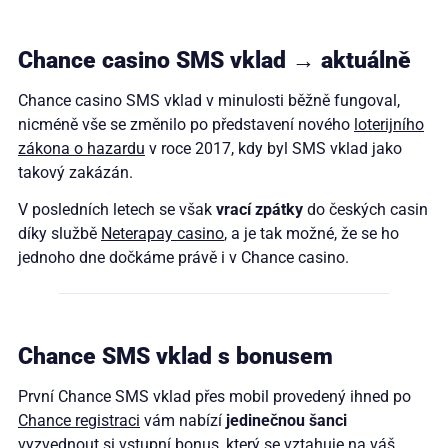
Chance casino SMS vklad → aktuálně
Chance casino SMS vklad v minulosti běžně fungoval,
nicméně vše se změnilo po představení nového
loterijního
zákona o hazardu
v roce 2017, kdy byl SMS vklad jako
takový zakázán.
V posledních letech se však
vrací zpátky
do českých casin
díky službě
Neterapay casino
, a je tak možné, že se ho
jednoho dne dočkáme právě i v Chance casino.
Chance SMS vklad s bonusem
První Chance SMS vklad přes mobil provedený ihned po
Chance registraci
vám nabízí
jedinečnou šanci
vyzvednout si vstupní bonus, který se vztahuje na váš