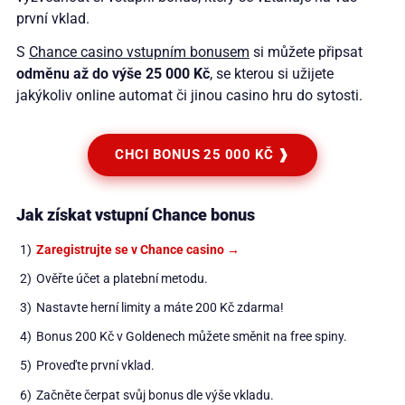
první vklad.
S
Chance casino vstupním bonusem
si můžete připsat
odměnu až do výše 25 000 Kč
, se kterou si užijete
jakýkoliv online automat či jinou casino hru do sytosti.
CHCI BONUS 25 000 KČ ❱
Jak získat vstupní Chance bonus
Zaregistrujte se v Chance casino →
Ověřte účet a platební metodu.
Nastavte herní limity a máte 200 Kč zdarma!
Bonus 200 Kč v Goldenech můžete směnit na free spiny.
Proveďte první vklad.
Začněte čerpat svůj bonus dle výše vkladu.