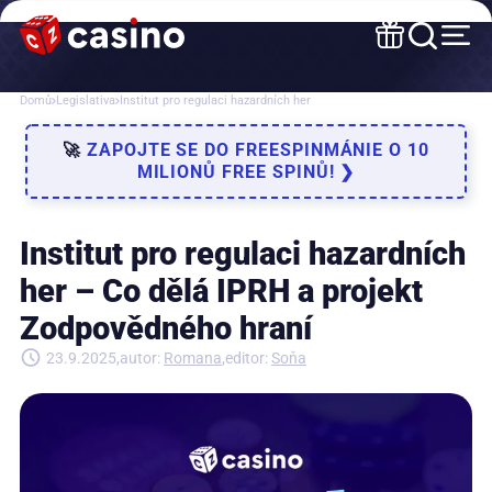
Domů
Legislativa
Institut pro regulaci hazardních her
🚀
ZAPOJTE SE DO FREESPINMÁNIE O 10
MILIONŮ FREE SPINŮ! ❯
Institut pro regulaci hazardních
her – Co dělá IPRH a projekt
Zodpovědného hraní
23.9.2025
autor:
Romana
editor:
Soňa