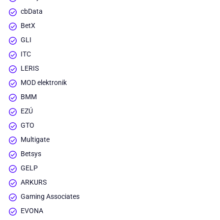
cbData
BetX
GLI
ITC
LERIS
MOD elektronik
BMM
EZÚ
GTO
Multigate
Betsys
GELP
ARKURS
Gaming Associates
EVONA