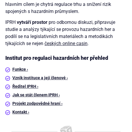
hlavním cílem je chytrá regulace trhu a snížení rizik
spojených s hazardním průmyslem.
IPRH
vytváří prostor
pro odbornou diskuzi, připravuje
studie a analýzy týkající se provozu hazardních her a
podílí se na legislativních materiálech a metodikách
týkajících se nejen
českých online casin
.
Institut pro regulaci hazardních her přehled
Funkce ›
Vznik instituce a její členové ›
Ředitel IPRH ›
Jak se stát členem IPRH ›
Projekt zodpovědné hraní ›
Kontakt ›