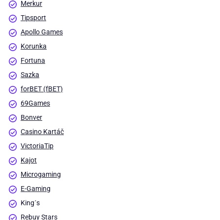
Merkur
Tipsport
Apollo Games
Korunka
Fortuna
Sazka
forBET (fBET)
69Games
Bonver
Casino Kartáč
VictoriaTip
Kajot
Microgaming
E-Gaming
King´s
Rebuy Stars