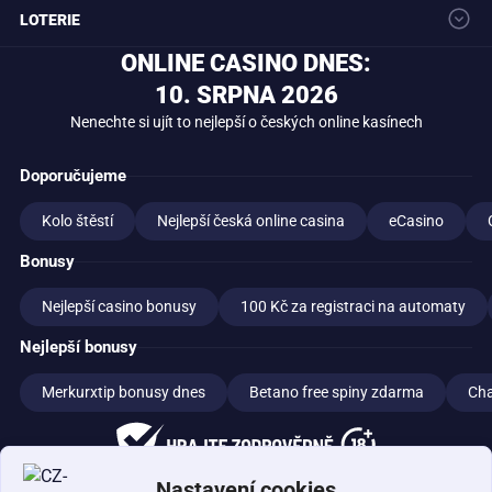
LOTERIE
Bonus za registraci
Peníze zdarma
Bonusové kódy
Narozeniny bonus
Rewards bonusy
Loterie Maxa
Allwyn (Sazka) loterie
Extra Renta
ONLINE CASINO DNES:
Sportka
Eurojackpot
Stírací losy
Kolo štěstí
10. SRPNA 2026
Tipsport losy
Nenechte si ujít to nejlepší o českých online kasínech
Doporučujeme
Kolo štěstí
Nejlepší česká online casina
eCasino
Bonusy
Nejlepší casino bonusy
100 Kč za registraci na automaty
Nejlepší bonusy
Merkurxtip bonusy dnes
Betano free spiny zdarma
Cha
MF varuje:
Zákaz účasti osob mladších 18 let na hazardní hře.
Nastavení cookies