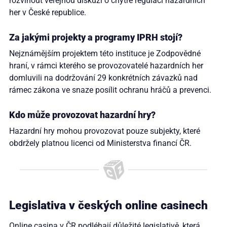
rozvinout veřejnou diskuzi o chytré regulaci hazardních
her v České republice.
Za jakými projekty a programy IPRH stojí?
Nejznámějším projektem této instituce je Zodpovědné
hraní, v rámci kterého se provozovatelé hazardních her
domluvili na dodržování 29 konkrétních závazků nad
rámec zákona ve snaze posílit ochranu hráčů a prevenci.
Kdo může provozovat hazardní hry?
Hazardní hry mohou provozovat pouze subjekty, které
obdržely platnou licenci od Ministerstva financí ČR.
Legislativa v českých online casinech
Online
casina v ČR
podléhají důležité legislativě, která