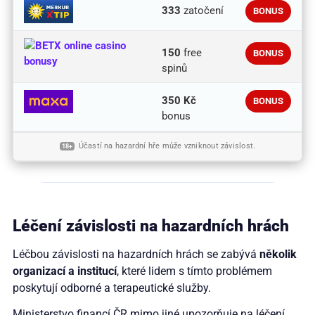
333
zatočení
BONUS
150
free
BONUS
spinů
350 Kč
BONUS
bonus
Účastí na hazardní hře může vzniknout závislost.
18+
Léčení závislosti na hazardních hrách
Léčbou závislosti na hazardních hrách se zabývá
několik
organizací a institucí
, které lidem s tímto problémem
poskytují odborné a terapeutické služby.
Ministerstvo financí ČR mimo jiné upozorňuje na léčení