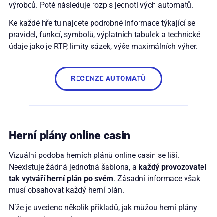
výrobců. Poté následuje rozpis jednotlivých automatů.
Ke každé hře tu najdete podrobné informace týkající se
pravidel, funkcí, symbolů, výplatních tabulek a technické
údaje jako je RTP, limity sázek, výše maximálních výher.
RECENZE AUTOMATŮ
Herní plány online casin
Vizuální podoba herních plánů online casin se liší.
Neexistuje žádná jednotná šablona, a
každý provozovatel
tak vytváří herní plán po svém
. Zásadní informace však
musí obsahovat každý herní plán.
Níže je uvedeno několik příkladů, jak můžou herní plány