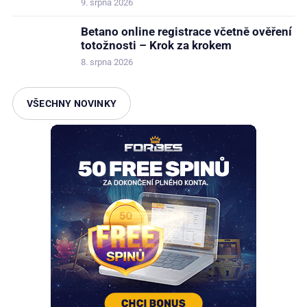
9. srpna 2026
Betano online registrace včetně ověření
totožnosti – Krok za krokem
8. srpna 2026
VŠECHNY NOVINKY