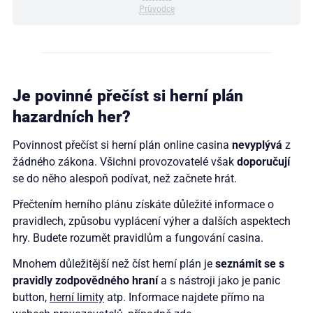
Průvodce
Je povinné přečíst si herní plán
hazardních her?
Povinnost přečíst si herní plán online casina
nevyplývá
z
žádného zákona. Všichni provozovatelé však
doporučují
se do něho alespoň podívat, než začnete hrát.
Přečtením herního plánu získáte důležité informace o
pravidlech, způsobu vyplácení výher a dalších aspektech
hry. Budete rozumět pravidlům a fungování casina.
Mnohem důležitější než číst herní plán je
seznámit se s
pravidly zodpovědného hraní
a s nástroji jako je panic
button,
herní limity
atp. Informace najdete přímo na