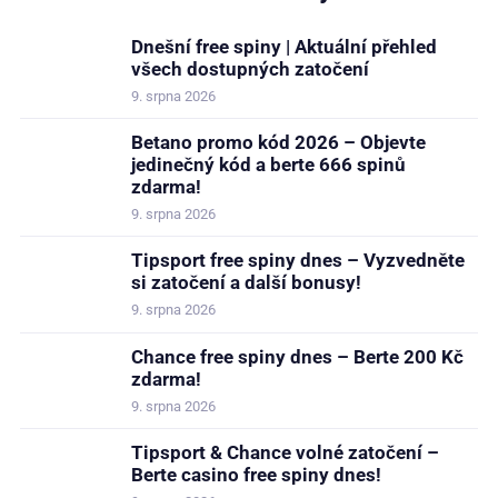
Dnešní free spiny | Aktuální přehled
všech dostupných zatočení
9. srpna 2026
Betano promo kód 2026 – Objevte
jedinečný kód a berte 666 spinů
zdarma!
9. srpna 2026
Tipsport free spiny dnes – Vyzvedněte
si zatočení a další bonusy!
9. srpna 2026
Chance free spiny dnes – Berte 200 Kč
zdarma!
9. srpna 2026
Tipsport & Chance volné zatočení –
Berte casino free spiny dnes!