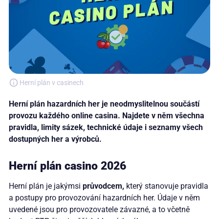
Herní plán v casinech
Herní plán hazardních her je neodmyslitelnou součástí
provozu každého online casina. Najdete v něm všechna
pravidla, limity sázek, technické údaje i seznamy všech
dostupných her a výrobců.
Herní plán casino 2026
Herní plán je jakýmsi
průvodcem,
který stanovuje pravidla
a postupy pro provozování hazardních her. Údaje v něm
uvedené jsou pro provozovatele závazné, a to včetně