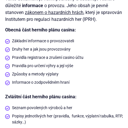
důležité
informace
o provozu. Jeho obsah je pevně
stanoven
zákonem o hazardních hrách
, který je spravován
Institutem pro regulaci hazardních her (IPRH).
Obecná část herního plánu casina:
Základní informace o provozovateli
Druhy her a jak jsou provozovány
Pravidla registrace a zrušení casino účtu
Pravidla pro určení výhry a její výše
Způsoby a metody výplaty
Informace o zodpovědném hraní
Zvláštní část herního plánu casina:
Seznam povolených výrobců a her
Popisy jednotlivých her (pravidla, funkce, výplatní tabulka, RTP,
sázky…)