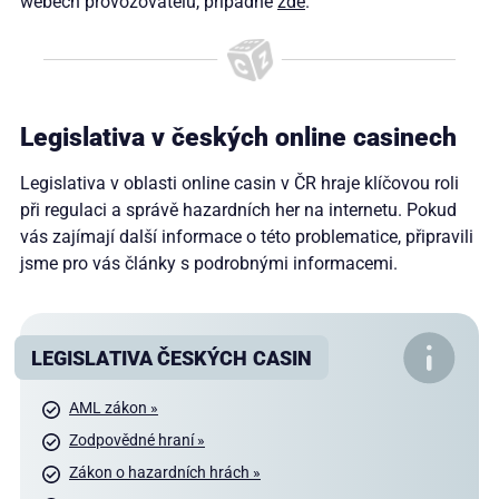
webech provozovatelů, případně
zde
.
Legislativa v českých online casinech
Legislativa v oblasti online casin v ČR hraje klíčovou roli
při regulaci a správě hazardních her na internetu. Pokud
vás zajímají další informace o této problematice, připravili
jsme pro vás články s podrobnými informacemi.
LEGISLATIVA ČESKÝCH CASIN
AML zákon »
Zodpovědné hraní »
Zákon o hazardních hrách »