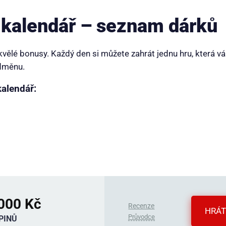
 kalendář – seznam dárků
vělé bonusy. Každý den si můžete zahrát jednu hru, která v
odměnu.
alendář:
000 Kč
Recenze
HRÁT
Průvodce
PINŮ