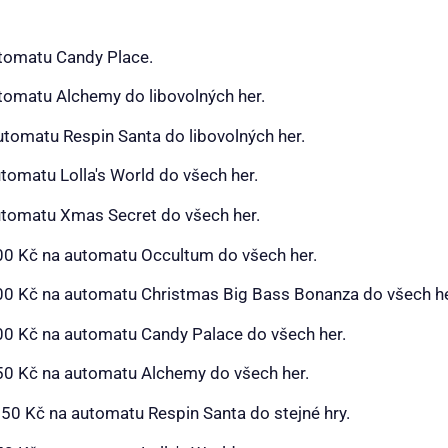
utomatu Candy Place.
tomatu Alchemy do libovolných her.
utomatu Respin Santa do libovolných her.
tomatu Lolla's World do všech her.
utomatu Xmas Secret do všech her.
100 Kč na automatu Occultum do všech her.
 200 Kč na automatu Christmas Big Bass Bonanza do všech he
100 Kč na automatu Candy Palace do všech her.
150 Kč na automatu Alchemy do všech her.
 250 Kč na automatu Respin Santa do stejné hry.