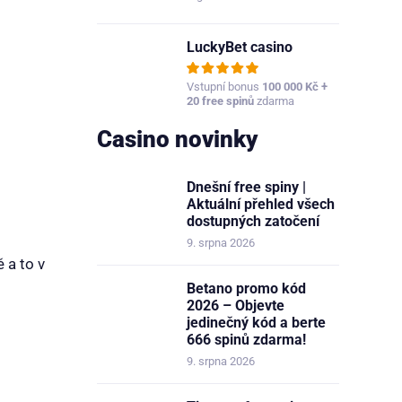
LuckyBet casino
Vstupní bonus
100 000 Kč +
20 free spinů
zdarma
Casino novinky
Dnešní free spiny |
Aktuální přehled všech
dostupných zatočení
9. srpna 2026
 a to v
Betano promo kód
2026 – Objevte
jedinečný kód a berte
666 spinů zdarma!
9. srpna 2026