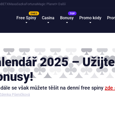
p
BETX
Maxa
Sazka
Fortuna
Magic Planet
+ Další
Free Spiny
Casina
Bonusy
Promo kódy
Pro
lendář 2025 – Užijte
onusy!
adále se však můžete těšit na denní free spiny
zde 
Zdenka Pšeničková