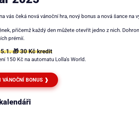
na vás čeká nová vánoční hra, nový bonus a nová šance na v
nek, přičemž každý den můžete otevřít jedno z nich. Dohr
ích prémií.
5.1. 🎁 30 Kč kredit
ení 150 Kč na automatu Lolla's World.
I VÁNOČNÍ BONUS ❱
kalendáři