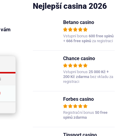
Nejlepší casina 2026
Betano casino
é vám
Vstupní bonus
600 free spinů
+
666 free spinů
za registraci
Chance casino
Vstupní bonus
25 000 Kč +
200 Kč zdarma
bez vkladu za
S
registraci
Forbes casino
Registrační bonus
50 free
spinů zdarma
Tipsport casino