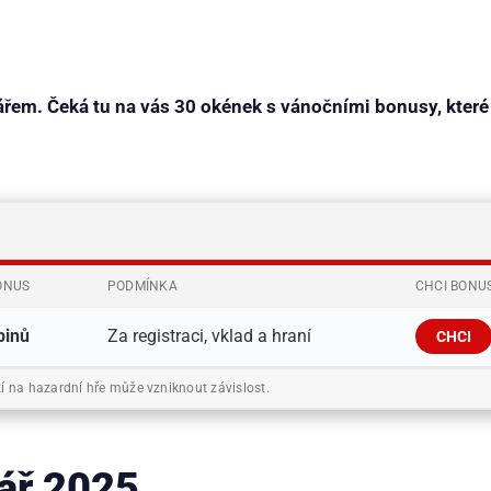
dářem. Čeká tu na vás 30 okének s vánočními bonusy, kter
ONUS
PODMÍNKA
CHCI BONU
pinů
Za registraci, vklad a hraní
CHCI
tí na hazardní hře může vzniknout závislost.
ář 2025