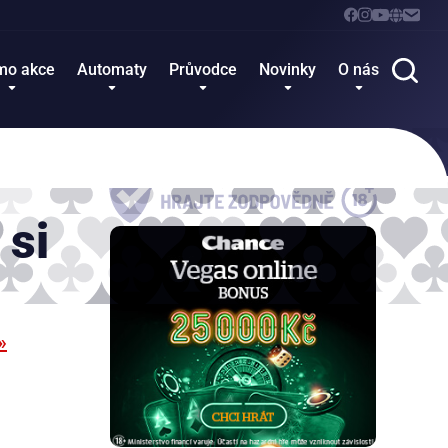
mo akce
Automaty
Průvodce
Novinky
O nás
 si
»