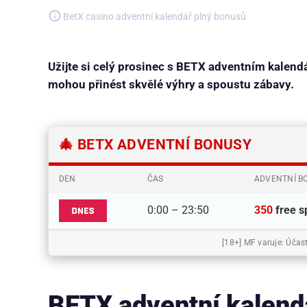
BetX casino adventní kalendář plný bonusů
Užijte si celý prosinec s BETX adventním kalen
mohou přinést skvělé výhry a spoustu zábavy.
🎄 BETX ADVENTNÍ BONUSY
DEN
ČAS
ADVENTNÍ B
0:00 – 23:50
350
free s
[18+] MF varuje: Účas
BETX adventní kalend