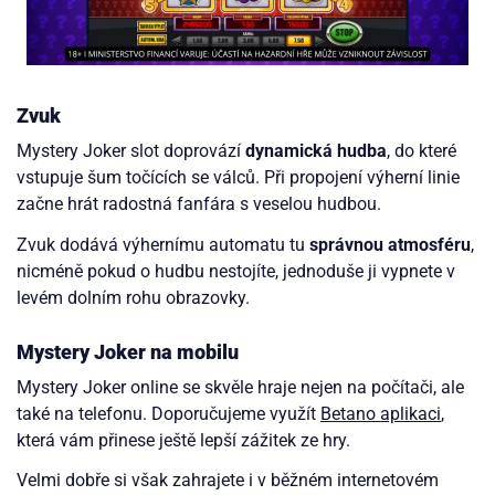
Zvuk
Mystery Joker slot doprovází
dynamická hudba
, do které
vstupuje šum točících se válců. Při propojení výherní linie
začne hrát radostná fanfára s veselou hudbou.
Zvuk dodává výhernímu automatu tu
správnou atmosféru
,
nicméně pokud o hudbu nestojíte, jednoduše ji vypnete v
levém dolním rohu obrazovky.
Mystery Joker na mobilu
Mystery Joker online se skvěle hraje nejen na počítači, ale
také na telefonu. Doporučujeme využít
Betano aplikaci
,
která vám přinese ještě lepší zážitek ze hry.
Velmi dobře si však zahrajete i v běžném internetovém