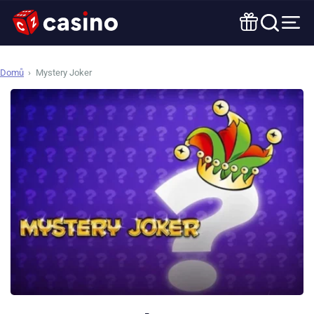
Domů
›
Mystery Joker