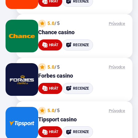
HRÁT
RECENZE
5.0
/5
Průvodce
Chance casino
HRÁT
RECENZE
5.0
/5
Průvodce
Forbes casino
HRÁT
RECENZE
5.0
/5
Průvodce
Tipsport casino
HRÁT
RECENZE