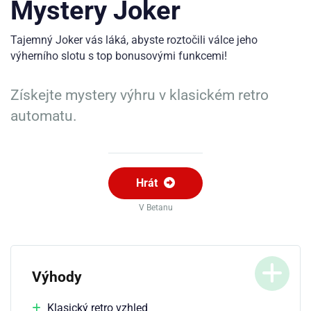
Mystery Joker
Tajemný Joker vás láká, abyste roztočili válce jeho
výherního slotu s top bonusovými funkcemi!
Získejte mystery výhru v klasickém retro
automatu.
Hrát
V Betanu
Výhody
Klasický retro vzhled