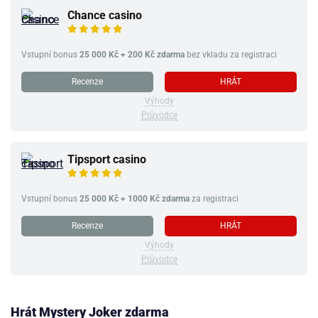
Chance casino
Vstupní bonus
25 000 Kč + 200 Kč zdarma
bez vkladu za registraci
Recenze
HRÁT
Výhody
Průvodce
Tipsport casino
Vstupní bonus
25 000 Kč + 1000 Kč zdarma
za registraci
Recenze
HRÁT
Výhody
Průvodce
Hrát Mystery Joker zdarma