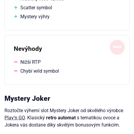
Scatter symbol
Mystery výhry
Nevýhody
Nižší RTP
Chybí wild symbol
Mystery Joker
Roztočte výherní slot Mystery Joker od skvělého výrobce
Play’n GO
. Klasický
retro automat
s tematikou ovoce a
Jokera vás dostane díky skvělým bonusovým funkcím.