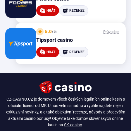
HRÁT
RECENZE
5.0
/5
Průvodce
Tipsport casino
HRÁT
RECENZE
CZ-CASINO.CZ je domovem všech českých legálních online kasin s
oficiální licencí od MF. U nás velmi snadno a rychle najdete nejen
exkluzivní novinky, ale také objektivní recenze, návody a především
aktuální casino bonusy! Objevte také domov slovenských online
kasín na
SK-casino
.