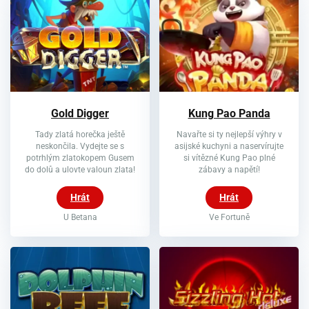
Gold Digger
Kung Pao Panda
Tady zlatá horečka ještě
Navařte si ty nejlepší výhry v
neskončila. Vydejte se s
asijské kuchyni a naservírujte
potrhlým zlatokopem Gusem
si vítězné Kung Pao plné
do dolů a ulovte valoun zlata!
zábavy a napětí!
Hrát
Hrát
U Betana
Ve Fortuně