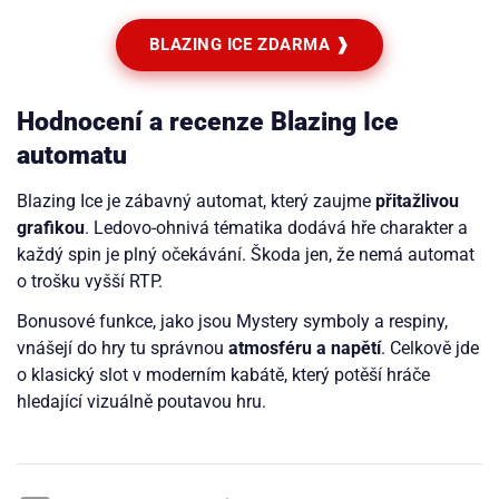
BLAZING ICE ZDARMA ❱
Hodnocení a recenze Blazing Ice
automatu
Blazing Ice je zábavný automat, který zaujme
přitažlivou
grafikou
. Ledovo-ohnivá tématika dodává hře charakter a
každý spin je plný očekávání. Škoda jen, že nemá automat
o trošku vyšší RTP.
Bonusové funkce, jako jsou Mystery symboly a respiny,
vnášejí do hry tu správnou
atmosféru a napětí
. Celkově jde
o klasický slot v moderním kabátě, který potěší hráče
hledající vizuálně poutavou hru.