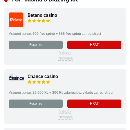
Betano casino
Vstupní bonus
600 free spinů
+
666 free spinů
za registraci
Recenze
HRÁT
Výhody
Průvodce
Chance casino
Vstupní bonus
25 000 Kč + 200 Kč zdarma
bez vkladu za registraci
Recenze
HRÁT
Výhody
Průvodce