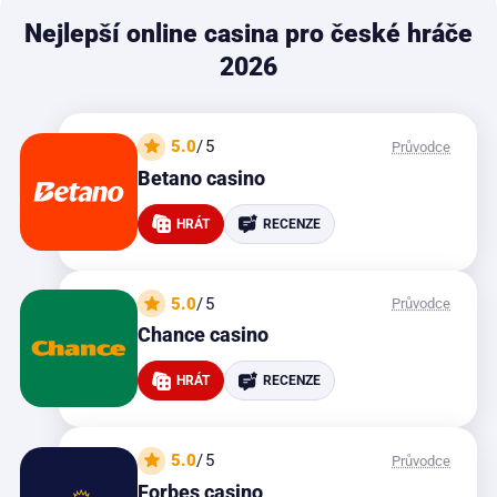
Nejlepší online casina pro české hráče
2026
5.0
/5
Průvodce
Betano casino
HRÁT
RECENZE
5.0
/5
Průvodce
Chance casino
HRÁT
RECENZE
5.0
/5
Průvodce
Forbes casino