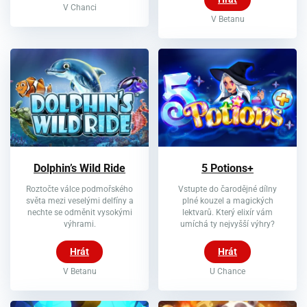
V Chanci
V Betanu
Dolphin’s Wild Ride
5 Potions+
Roztočte válce podmořského
Vstupte do čarodějné dílny
světa mezi veselými delfíny a
plné kouzel a magických
nechte se odměnit vysokými
lektvarů. Který elixír vám
výhrami.
umíchá ty nejvyšší výhry?
Hrát
Hrát
V Betanu
U Chance