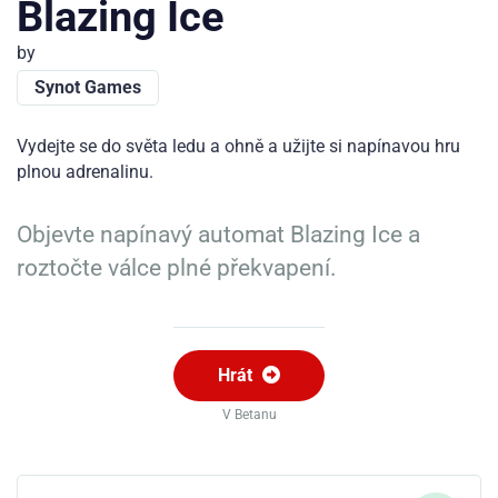
Blazing Ice
by
Synot Games
Vydejte se do světa ledu a ohně a užijte si napínavou hru
plnou adrenalinu.
Objevte napínavý automat Blazing Ice a
roztočte válce plné překvapení.
Hrát
V Betanu