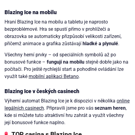
Blazing Ice na mobilu
Hraní Blazing Ice na mobilu a tabletu je naprosto
bezproblémové. Hra se spustí přímo v prohlížeči a
obrazovka se automaticky přizpůsobí velikosti zařízení,
přičemž animace a grafika zůstávají
hladké a plynulé
.
Všechny herní prvky – od speciálních symbolů až po
bonusové funkce –
fungují na mobilu
stejně dobře jako na
počítači. Pro ještě rychlejší start a pohodlné ovládání lze
využít také
mobilní aplikaci Betano
.
Blazing Ice v českých casinech
Výherní automat Blazing Ice je k dispozici v několika
online
legálních casinech
. Připravili jsme pro vás
seznam heren
,
kde si můžete tuto atraktivní hru zahrát a využít všechny
její bonusové funkce naplno.
TOP casina s Blazing Ice