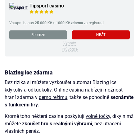
Tipsport casino
Vstupní bonus
25 000 Kč + 1000 Kč zdarma
za registraci
Recenze
HRÁT
Výhody
Průvodce
Blazing Ice zdarma
Bez rizika si můžete vyzkoušet automat Blazing Ice
kdykoliv a odkudkoliv. Online casina nabízejí možnost
hraní zdarma v
demo režimu
, takže se pohodlně
seznámíte
s funkcemi hry.
Kromě toho některá casina poskytují
volné točky
, díky nimž
můžete
zkoušet hru s reálnými výhrami
, bez utrácení
vlastních peněz.