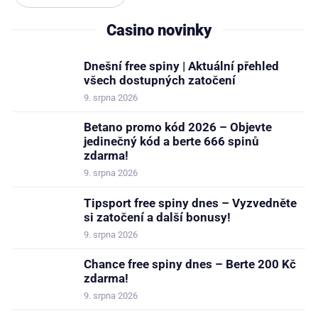
Casino novinky
Dnešní free spiny | Aktuální přehled
všech dostupných zatočení
9. srpna 2026
Betano promo kód 2026 – Objevte
jedinečný kód a berte 666 spinů
zdarma!
9. srpna 2026
Tipsport free spiny dnes – Vyzvedněte
si zatočení a další bonusy!
9. srpna 2026
Chance free spiny dnes – Berte 200 Kč
zdarma!
9. srpna 2026