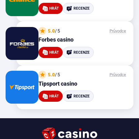
HRÁT
RECENZE
5.0
/5
Průvodce
Forbes casino
HRÁT
RECENZE
5.0
/5
Průvodce
Tipsport casino
HRÁT
RECENZE