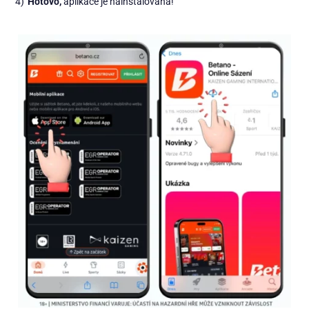
Hotovo,
aplikace je nainstalována!