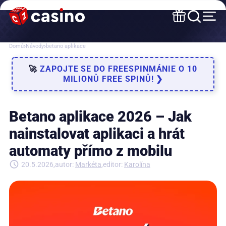
Domů
Návody
betano aplikace
🚀
ZAPOJTE SE DO FREESPINMÁNIE O 10
MILIONŮ FREE SPINŮ! ❯
Betano aplikace 2026 – Jak
nainstalovat aplikaci a hrát
automaty přímo z mobilu
20.5.2026
autor:
Markéta
editor:
Karolína