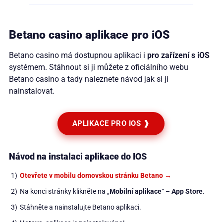
Betano casino aplikace pro iOS
Betano casino má dostupnou aplikaci i
pro zařízení s iOS
systémem. Stáhnout si ji můžete z oficiálního webu
Betano casino a tady naleznete návod jak si ji
nainstalovat.
APLIKACE PRO IOS ❱
Návod na instalaci aplikace do IOS
Otevřete v mobilu domovskou stránku Betano →
Na konci stránky klikněte na „
Mobilní aplikace
“ –
App Store
.
Stáhněte a nainstalujte Betano aplikaci.