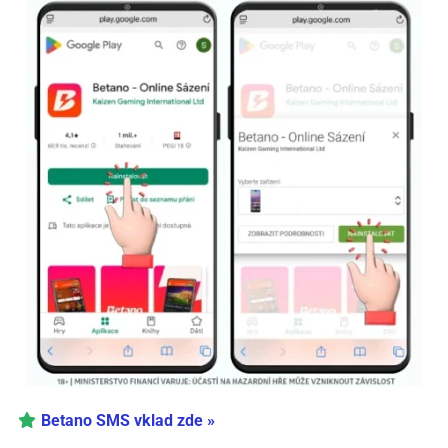
Betano SMS vklad zde »