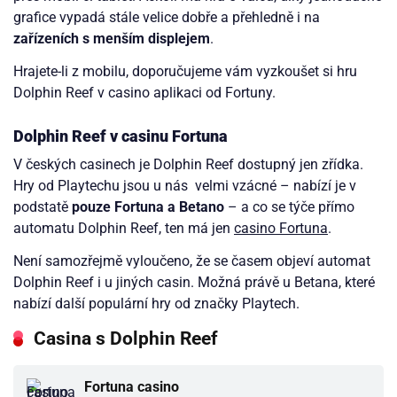
grafice vypadá stále velice dobře a přehledně i na
zařízeních s menším displejem
.
Hrajete-li z mobilu, doporučujeme vám vyzkoušet si hru
Dolphin Reef v casino aplikaci od Fortuny.
Dolphin Reef v casinu Fortuna
V českých casinech je Dolphin Reef dostupný jen zřídka.
Hry od Playtechu jsou u nás velmi vzácné – nabízí je v
podstatě
pouze Fortuna a Betano
– a co se týče přímo
automatu Dolphin Reef, ten má jen
casino Fortuna
.
Není samozřejmě vyloučeno, že se časem objeví automat
Dolphin Reef i u jiných casin. Možná právě u Betana, které
nabízí další populární hry od značky Playtech.
Casina s Dolphin Reef
Fortuna casino