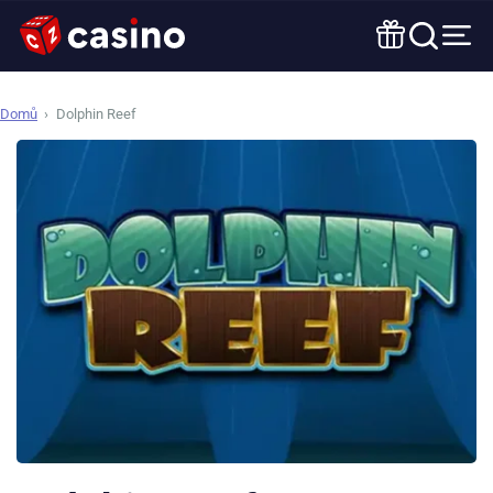
Domů
›
Dolphin Reef