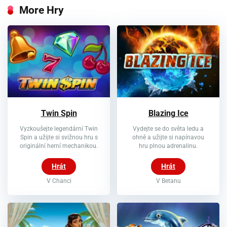
More Hry
Twin Spin
Blazing Ice
Vyzkoušejte legendární Twin
Vydejte se do světa ledu a
Spin a užijte si svižnou hru s
ohně a užijte si napínavou
originální herní mechanikou.
hru plnou adrenalinu.
Hrát
Hrát
V Chanci
V Betanu