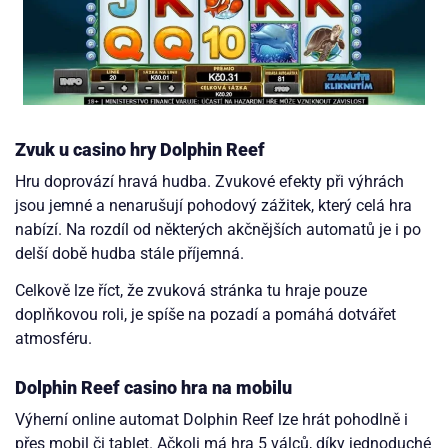
Zvuk u casino hry Dolphin Reef
Hru doprovází hravá hudba. Zvukové efekty při výhrách
jsou jemné a nenarušují pohodový zážitek, který celá hra
nabízí. Na rozdíl od některých akčnějších automatů je i po
delší době hudba stále příjemná.
Celkově lze říct, že zvuková stránka tu hraje pouze
doplňkovou roli, je spíše na pozadí a pomáhá dotvářet
atmosféru.
Dolphin Reef casino hra na mobilu
Výherní online automat Dolphin Reef lze hrát pohodlně i
přes mobil či tablet. Ačkoli má hra 5 válců, díky jednoduché