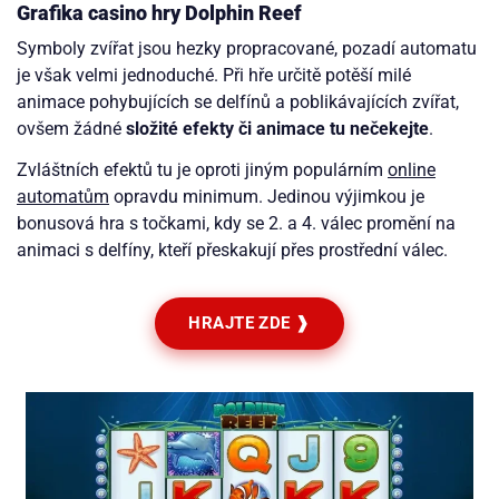
Grafika casino hry Dolphin Reef
Symboly zvířat jsou hezky propracované, pozadí automatu
je však velmi jednoduché. Při hře určitě potěší milé
animace pohybujících se delfínů a poblikávajících zvířat,
ovšem žádné
složité efekty či animace tu nečekejte
.
Zvláštních efektů tu je oproti jiným populárním
online
automatům
opravdu minimum. Jedinou výjimkou je
bonusová hra s točkami, kdy se 2. a 4. válec promění na
animaci s delfíny, kteří přeskakují přes prostřední válec.
HRAJTE ZDE ❱