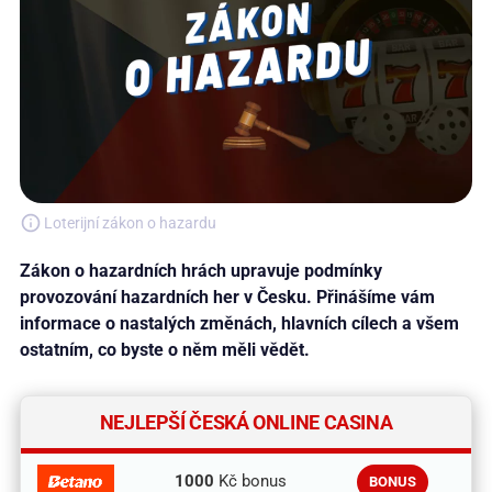
Loterijní zákon o hazardu
Zákon o hazardních hrách upravuje podmínky
provozování hazardních her v Česku. Přinášíme vám
informace o nastalých změnách, hlavních cílech a všem
ostatním, co byste o něm měli vědět.
NEJLEPŠÍ ČESKÁ ONLINE CASINA
1000
Kč bonus
BONUS