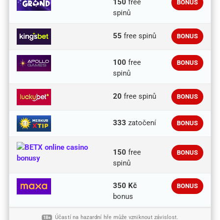
150
free
BONUS
spinů
55
free spinů
BONUS
100
free
BONUS
spinů
20
free spinů
BONUS
333
zatočení
BONUS
150
free
BONUS
spinů
350 Kč
BONUS
bonus
Účastí na hazardní hře může vzniknout závislost.
18+