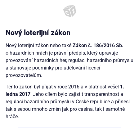
Nový loterijní zákon
Nový loterijní zákon nebo také
Zákon č. 186/2016 Sb.
o hazardních hrách je právní předpis, který upravuje
provozování hazardních her, regulaci hazardního průmyslu
a stanovuje podmínky pro udělování licencí
provozovatelům.
Tento zákon byl přijat v roce 2016 a v platnost vešel
1.
ledna 2017
. Jeho cílem bylo zajistit transparentnost a
regulaci hazardního průmyslu v České republice a přinesl
tak s sebou mnoho změn jak pro casina, tak i samotné
hráče.