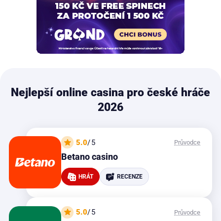
Nejlepší online casina pro české hráče
2026
5.0
/5
Průvodce
Betano casino
HRÁT
RECENZE
5.0
/5
Průvodce