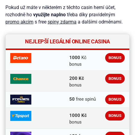
Pokud už máte v některém z těchto casin herní účet,
rozhodně ho
využijte naplno
třeba díky pravidelným
promo akcím
s free
spiny zdarma
a dalšími odměnami.
NEJLEPŠÍ LEGÁLNÍ ONLINE CASINA
1000
Kč
BONUS
bonus
200 Kč
BONUS
bonus
50
free spinů
BONUS
1000 Kč
BONUS
bonus