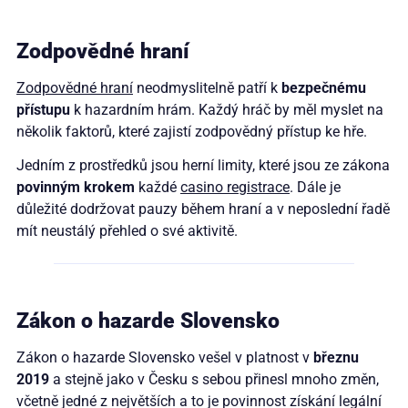
Zodpovědné hraní
Zodpovědné hraní
neodmyslitelně patří k
bezpečnému
přístupu
k hazardním hrám. Každý hráč by měl myslet na
několik faktorů, které zajistí zodpovědný přístup ke hře.
Jedním z prostředků jsou herní limity, které jsou ze zákona
povinným krokem
každé
casino registrace
. Dále je
důležité dodržovat pauzy během hraní a v neposlední řadě
mít neustálý přehled o své aktivitě.
Zákon o hazarde Slovensko
Zákon o hazarde Slovensko vešel v platnost v
březnu
2019
a stejně jako v Česku s sebou přinesl mnoho změn,
včetně jedné z největších a to je povinnost získání legální