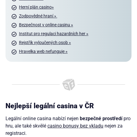
Herní plán casino»
Zodpovědné hraní »
Bezpečnost v online casinu »
Institut pro regulaci hazardních her »
Rejstřík vyloučených osob »
Hravelka web nefunguje »
Nejlepší legální casina v ČR
Legální online casina nabízí nejen
bezpečné prostředí
pro
hru, ale také skvělé
casino bonusy bez vkladu
nejen za
registraci.