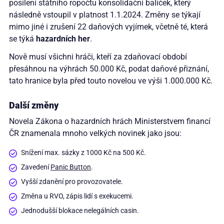
posílení státního ropočtu konsolidační balíček, který
následně vstoupil v platnost 1.1.2024. Změny se týkají
mimo jiné i zrušení 22 daňových vyjímek, včetně té, která
se týká
hazardních her
.
Nově musí všichni hráči, kteří za zdaňovací období
přesáhnou na výhrách 50.000 Kč, podat daňové přiznání,
tato hranice byla před touto novelou ve výši 1.000.000 Kč.
Další změny
Novela Zákona o hazardních hrách Ministerstvem financí
ČR znamenala mnoho velkých novinek jako jsou:
Snížení max. sázky z 1000 Kč na 500 Kč.
Zavedení
Panic Button
.
Vyšší zdanění pro provozovatele.
Změna u RVO, zápis lidí s exekucemi.
Jednodušší blokace nelegálních casin.