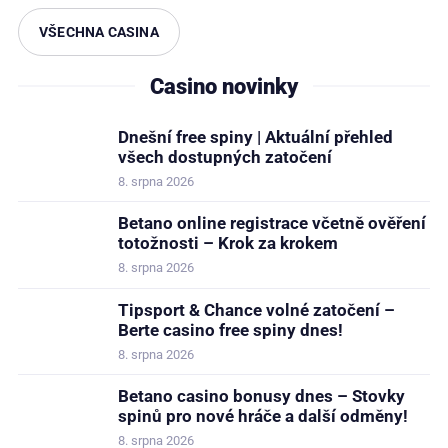
VŠECHNA CASINA
Casino novinky
Dnešní free spiny | Aktuální přehled
všech dostupných zatočení
8. srpna 2026
Betano online registrace včetně ověření
totožnosti – Krok za krokem
8. srpna 2026
Tipsport & Chance volné zatočení –
Berte casino free spiny dnes!
8. srpna 2026
Betano casino bonusy dnes – Stovky
spinů pro nové hráče a další odměny!
8. srpna 2026