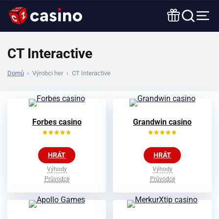
CT Interactive
Domů
›
Výrobci her
›
CT Interactive
Forbes casino
Grandwin casino
HRÁT
HRÁT
Výhody
Výhody
Průvodce
Průvodce