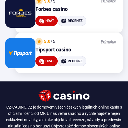
5.0
/5
Průvodce
Forbes casino
HRÁT
RECENZE
5.0
/5
Průvodce
Tipsport casino
HRÁT
RECENZE
CZ-CASINO.CZ je domovem všech českých legálních online kasin s
oficiální licencí od MF. U nás velmi snadno a rychle najdete nejen
exkluzivní novinky, ale také objektivní recenze, návody a především
aktuální casino bonusy! Objevte také domov slovenských online