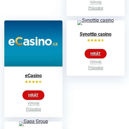
Výhody
Průvodce
Synottip casino
HRÁT
Výhody
Průvodce
eCasino
HRÁT
Výhody
Průvodce