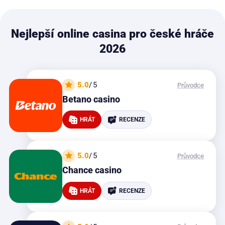
Nejlepší online casina pro české hráče
2026
5.0
/5
Průvodce
Betano casino
HRÁT
RECENZE
5.0
/5
Průvodce
Chance casino
HRÁT
RECENZE