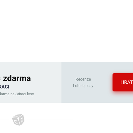
č zdarma
Recenze
HRÁT
Loterie, losy
RACI
arma na Stírací losy