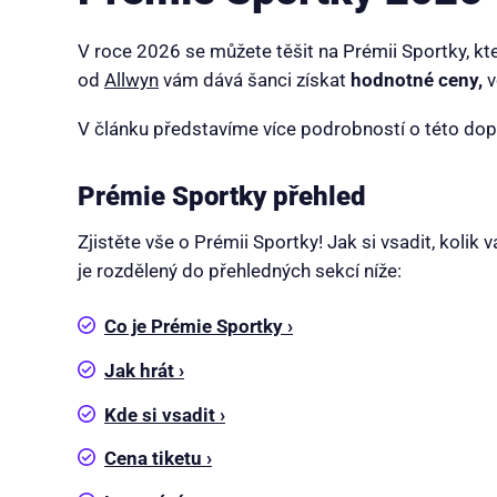
V roce 2026 se můžete těšit na Prémii Sportky, kter
od
Allwyn
vám dává šanci získat
hodnotné ceny,
v
V článku představíme více podrobností o této do
Prémie Sportky přehled
Zjistěte vše o Prémii Sportky! Jak si vsadit, kolik
je rozdělený do přehledných sekcí níže:
Co je Prémie Sportky ›
Jak hrát ›
Kde si vsadit ›
Cena tiketu ›