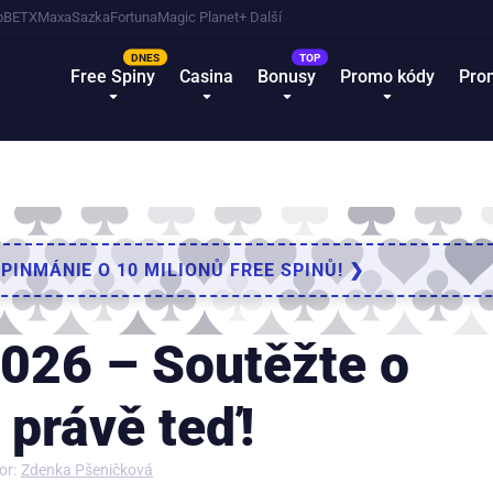
p
BETX
Maxa
Sazka
Fortuna
Magic Planet
+ Další
Free Spiny
Casina
Bonusy
Promo kódy
Pro
PINMÁNIE O 10 MILIONŮ FREE SPINŮ! ❯
026 – Soutěžte o
 právě teď!
or:
Zdenka Pšeničková