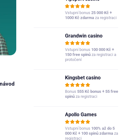
Vstupní bonus
25 000 Kč +
1000 Kč zdarma
za registraci
Grandwin casino
Vstupní bonus
100 000 Kč +
150 free spinů
za registraci a
protočení
Kingsbet casino
 návod
Bonus
555 Kč bonus + 55 free
spinů
za registraci
Apollo Games
Vstupní bonus
100% až do 5
000 Kč + 100 spinů zdarma
za
registraci