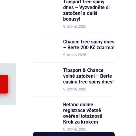
Tipsport free spiny
dnes – Vyzvedněte si
zatočení a další
bonusy!
9. srpna 2026
Chance free spiny dnes
– Berte 200 Kč zdarma!
9. srpna 2026
Tipsport & Chance
volné zatočení – Berte
casino free spiny dnes!
9. srpna 2026
Betano online
registrace včetně
ověření totožnosti –
Krok za krokem
8. srpna 2026