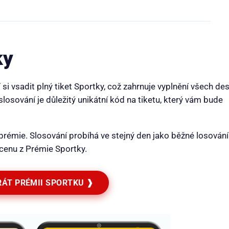
ky
 si vsadit plný tiket Sportky, což zahrnuje vyplnění všech des
osování je důležitý unikátní kód na tiketu, který vám bude
prémie. Slosování probíhá ve stejný den jako běžné losování
i cenu z Prémie Sportky.
RÁT PRÉMII SPORTKU ❱