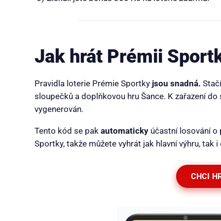
Jak hrát Prémii Sport
Pravidla loterie Prémie Sportky
jsou snadná.
Stačí
sloupečků a doplňkovou hru Šance. K zařazení do sl
vygenerován.
Tento kód se pak
automaticky
účastní losování o 
Sportky, takže můžete vyhrát jak hlavní výhru, tak 
CHCI H