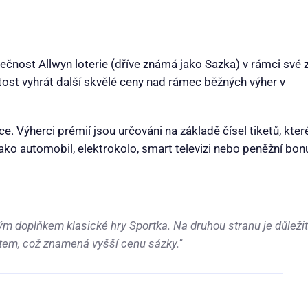
lečnost Allwyn loterie (dříve známá jako Sazka) v rámci své
tost vyhrát další skvělé ceny nad rámec běžných výher v
e. Výherci prémií jsou určováni na základě čísel tiketů, kter
ko automobil, elektrokolo, smart televizi nebo peněžní bon
m doplňkem klasické hry Sportka. Na druhou stranu je důležit
tem, což znamená vyšší cenu sázky."