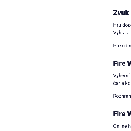
Zvuk
Hru dop
Výhra a 
Pokud n
Fire 
Výherní
čar a ko
Rozhraní
Fire 
Online h