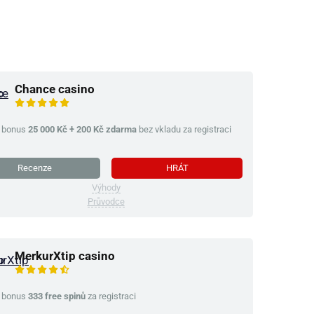
Chance casino
í bonus
25 000 Kč + 200 Kč zdarma
bez vkladu za registraci
Recenze
HRÁT
Výhody
Průvodce
MerkurXtip casino
í bonus
333 free spinů
za registraci