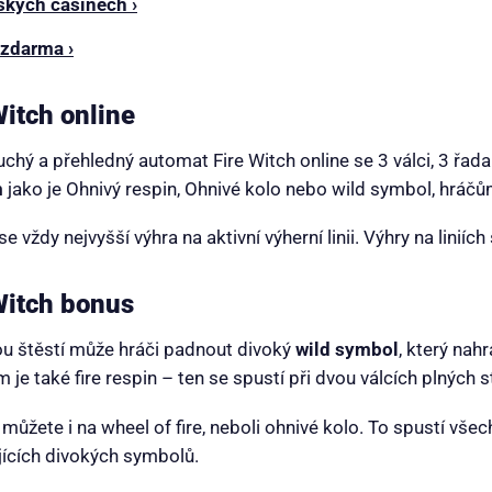
ských casinech ›
 zdarma ›
Witch online
hý a přehledný automat Fire Witch online se 3 válci, 3 řadam
m
jako je Ohnivý respin, Ohnivé kolo nebo wild symbol, hráčů
se vždy nejvyšší výhra na aktivní výherní linii. Výhry na liniích
Witch bonus
ou štěstí může hráči padnout divoký
wild symbol
, který nah
je také fire respin – ten se spustí při dvou válcích plných s
 můžete i na wheel of fire, neboli ohnivé kolo. To spustí vše
jících divokých symbolů.