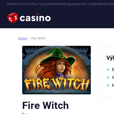
Betano
Chance
Forbes
Tipsport
Grandwin
Kingsbet
Apollo
LuckyBet
MerkurXti
Domů
›
Fire Witch
Vý
Fire Witch