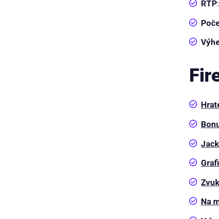
RTP
Poče
Výhe
Fir
Hrat
Bonu
Jack
Grafi
Zvuk
Na m