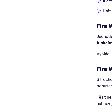
V če
Hrát
Fire 
Jednoduc
funkcí
Vyplácí 
Fire 
S troch
bonusem 
Těšit se
nahrazu