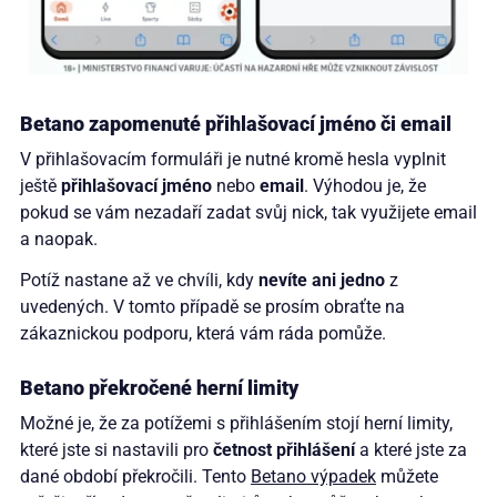
Betano zapomenuté přihlašovací jméno či email
V přihlašovacím formuláři je nutné kromě hesla vyplnit
ještě
přihlašovací jméno
nebo
email
. Výhodou je, že
pokud se vám nezadaří zadat svůj nick, tak využijete email
a naopak.
Potíž nastane až ve chvíli, kdy
nevíte ani jedno
z
uvedených. V tomto případě se prosím obraťte na
zákaznickou podporu, která vám ráda pomůže.
Betano překročené herní limity
Možné je, že za potížemi s přihlášením stojí herní limity,
které jste si nastavili pro
četnost přihlášení
a které jste za
dané období překročili. Tento
Betano výpadek
můžete