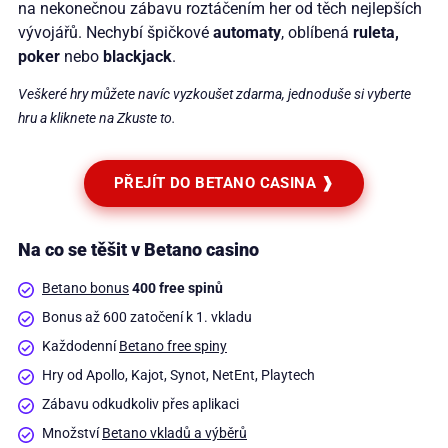
na nekonečnou zábavu roztáčením her od těch nejlepších
vývojářů. Nechybí špičkové
automaty
, oblíbená
ruleta,
poker
nebo
blackjack
.
Veškeré hry můžete navíc vyzkoušet zdarma, jednoduše si vyberte
hru a kliknete na Zkuste to.
PŘEJÍT DO BETANO CASINA ❱
Na co se těšit v Betano casino
Betano bonus
400 free spinů
Bonus až 600 zatočení k 1. vkladu
Každodenní
Betano free spiny
Hry od Apollo, Kajot, Synot, NetEnt, Playtech
Zábavu odkudkoliv přes aplikaci
Množství
Betano vkladů a výběrů