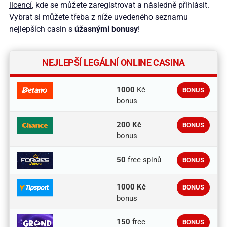
licencí
, kde se můžete zaregistrovat a následně přihlásit.
Vybrat si můžete třeba z níže uvedeného seznamu
nejlepších casin s
úžasnými bonusy
!
NEJLEPŠÍ LEGÁLNÍ ONLINE CASINA
1000
Kč
BONUS
bonus
200 Kč
BONUS
bonus
50
free spinů
BONUS
1000 Kč
BONUS
bonus
150
free
BONUS