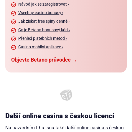
Návod jak se zaregistrovat ›
Všechny casino bonusy ›
Jak získat free spiny denně ›
Co je Betano bonusový kód ›
Přehled platebních metod ›
Casino mobilní aplikace ›
Objevte Betano průvodce →
Další online casina s českou licencí
Na hazardním trhu jsou také další
online casina s českou