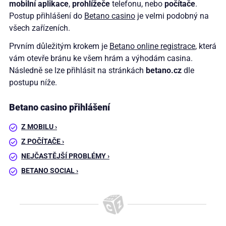
mobilní aplikace
,
prohlížeče
telefonu, nebo
počítače
.
Postup přihlášení do
Betano casino
je velmi podobný na
všech zařízeních.
Prvním důležitým krokem je
Betano online registrace
, která
vám otevře bránu ke všem hrám a výhodám casina.
Následně se lze přihlásit na stránkách
betano.cz
dle
postupu níže.
Betano casino přihlášení
Z MOBILU ›
Z POČÍTAČE ›
NEJČASTĚJŠÍ PROBLÉMY ›
BETANO SOCIAL ›