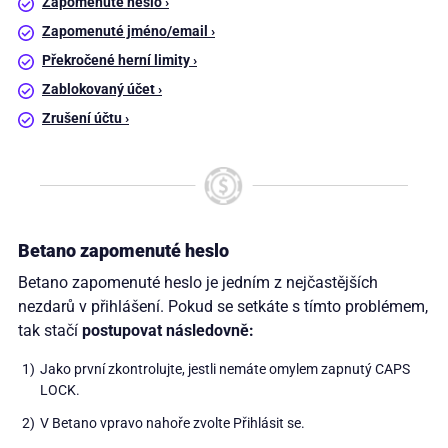
Zapomenuté heslo ›
Zapomenuté jméno/email ›
Překročené herní limity ›
Zablokovaný účet ›
Zrušení účtu ›
Betano zapomenuté heslo
Betano zapomenuté heslo je jedním z nejčastějších
nezdarů v přihlášení. Pokud se setkáte s tímto problémem,
tak stačí
postupovat následovně:
Jako první zkontrolujte, jestli nemáte omylem zapnutý CAPS
LOCK.
V Betano vpravo nahoře zvolte Přihlásit se.