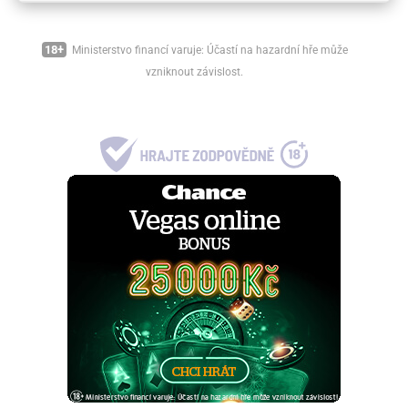
18+
Ministerstvo financí varuje: Účastí na hazardní hře může
vzniknout závislost.