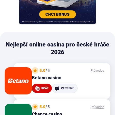
Nejlepší online casina pro české hráče
2026
5.0
/5
Průvodce
Betano casino
HRÁT
RECENZE
5.0
/5
Průvodce
Chance casino