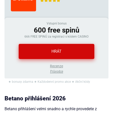
Vstupní bonus
600 free spinů
666 FREE SPINŮ za registraci s kódem CASINO
HRÁT
Recenze
Průvodce
★ bonusy zdarma ★ Každodenní promo akce ★ Akční kódy
Betano přihlášení 2026
Betano přihlášení velmi snadno a rychle provedete z