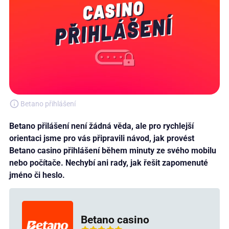
Betano přihlášení
Betano přilášení není žádná věda, ale pro rychlejší
orientaci jsme pro vás připravili návod, jak provést
Betano casino přihlášení během minuty ze svého mobilu
nebo počítače. Nechybí ani rady, jak řešit zapomenuté
jméno či heslo.
Betano casino