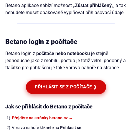
Betano aplikace nabízí možnost „
Zůstat přihlášený
„, a tak
nebudete muset opakovaně vyplňovat přihlašovací údaje.
Betano login z počítače
Betano login z
počítače nebo notebooku
je stejně
jednoduché jako z mobilu, postup je totiž velmi podobný a
tlačítko pro přihlášení je také vpravo nahoře na stránce.
PŘIHLÁSIT SE Z POČÍTAČE ❱
Jak se přihlásit do Betano z počítače
Přejděte na stránky betano.cz →
Vpravo nahoře klikněte na
Přihlásit se
.