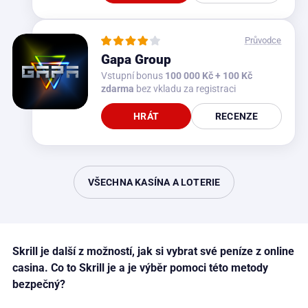
Průvodce
Gapa Group
Vstupní bonus
100 000 Kč + 100 Kč
zdarma
bez vkladu za registraci
HRÁT
RECENZE
VŠECHNA KASÍNA A LOTERIE
Skrill je další z možností, jak si vybrat své peníze z online
casina. Co to Skrill je a je výběr pomoci této metody
bezpečný?