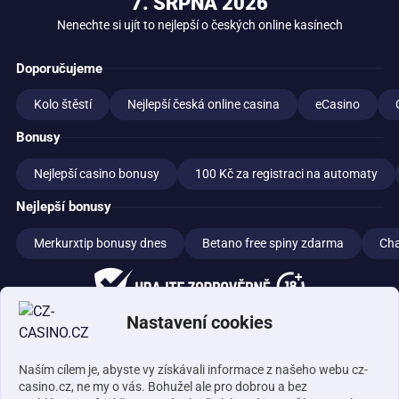
7. SRPNA 2026
Tipsport losy
Nenechte si ujít to nejlepší o českých online kasínech
Doporučujeme
Kolo štěstí
Nejlepší česká online casina
eCasino
Bonusy
Nejlepší casino bonusy
100 Kč za registraci na automaty
Nejlepší bonusy
Merkurxtip bonusy dnes
Betano free spiny zdarma
Cha
MF varuje:
Zákaz účasti osob mladších 18 let na hazardní hře.
Nastavení cookies
Účastí na hazardní hře může vzniknout závislost!
Zodpovědné hraní
Jak hrát zodpovědně
Hraní pod kontrolou
Jak rozpoznat problém
Jak hraní funguje
Blokování hazardu
Naším cílem je, abyste vy získávali informace z našeho webu cz-
Ministerstvo financí ČR
Institut pro regulaci hazardních her
casino.cz, ne my o vás. Bohužel ale pro dobrou a bez
Národní stránky pro snížení nebezpečí hazardního hraní
Neprohrej se