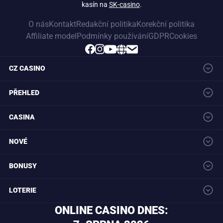
kasín na
SK-casino
.
O nás
Kontakt
Redakční politika
Korekční politika
Affiliate model
Podmínky používání
GDPR
Cookies
CZ CASINO
Nová česká casina
Česká casina
Casina s licencí
PŘEHLED
Nejlepší cz casino
Online cz casino
Casino recenze
Průvodce casin
Věrnostní program
Dnešní novinky
Promo akce
Jak začít hrát
CASINA
Casino kalkulačka
Automaty a hry
Výrobci her
CZ licence
Platební metody
Kalendář akcí
FAQ
Betano casino
Chance casino
Skril casino
NOVÉ
PayPal casino
Neterapay casino
SMS casino vklad
Zahraniční casina
Slovenské kasína
Ecasino
Merkurxtip casino
Maxa casino
BONUSY
Grandwin casino
Bonver casino
Forbet casino
Tokyo casino
Star casino
Casino bonusy
Free spiny dnes
Bonus bez vkladu
LOTERIE
Bonus za registraci
Peníze zdarma
Bonusové kódy
Narozeniny bonus
Rewards bonusy
Loterie Maxa
Allwyn (Sazka) loterie
Extra Renta
ONLINE CASINO DNES:
Sportka
Eurojackpot
Stírací losy
Kolo štěstí