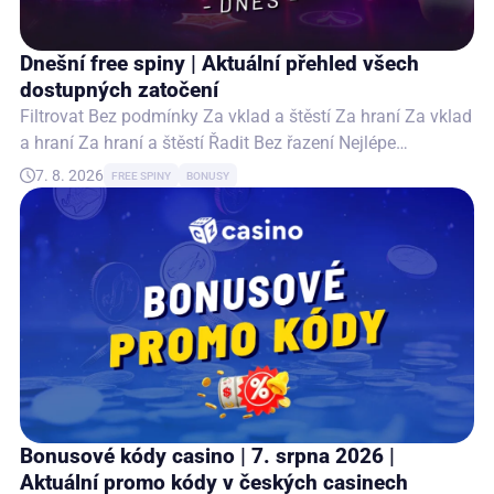
Dnešní free spiny | Aktuální přehled všech
dostupných zatočení
Filtrovat Bez podmínky Za vklad a štěstí Za hraní Za vklad
a hraní Za hraní a štěstí Řadit Bez řazení Nejlépe
hodnocené…
7. 8. 2026
FREE SPINY
BONUSY
Bonusové kódy casino | 7. srpna 2026 |
Aktuální promo kódy v českých casinech