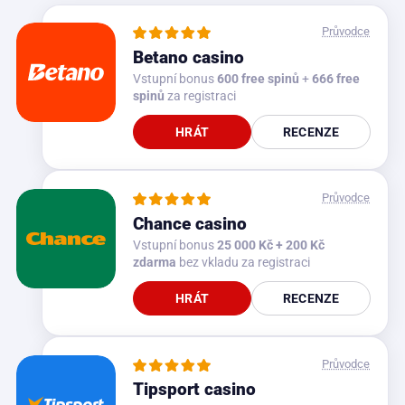
Průvodce
Betano casino
Vstupní bonus
600 free spinů
+
666 free
spinů
za registraci
HRÁT
RECENZE
Průvodce
Chance casino
Vstupní bonus
25 000 Kč + 200 Kč
zdarma
bez vkladu za registraci
HRÁT
RECENZE
Průvodce
Tipsport casino