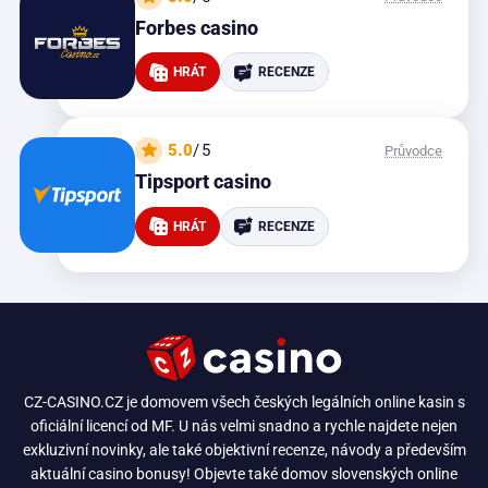
Forbes casino
HRÁT
RECENZE
5.0
/5
Průvodce
Tipsport casino
HRÁT
RECENZE
CZ-CASINO.CZ je domovem všech českých legálních online kasin s
oficiální licencí od MF. U nás velmi snadno a rychle najdete nejen
exkluzivní novinky, ale také objektivní recenze, návody a především
aktuální casino bonusy! Objevte také domov slovenských online