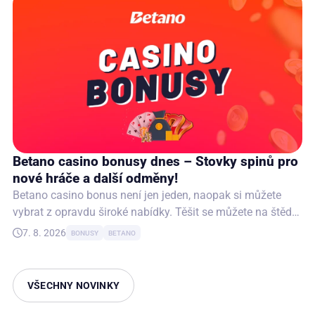
Betano casino bonusy dnes – Stovky spinů pro
nové hráče a další odměny!
Betano casino bonus není jen jeden, naopak si můžete
vybrat z opravdu široké nabídky. Těšit se můžete na štědré
bonusy, akční nabídky…
7. 8. 2026
BONUSY
BETANO
VŠECHNY NOVINKY