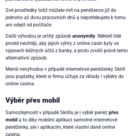
Své prostředky totiž můžete mít na peněžence již do
jednoho až dvou pracovních dnů a nepotřebujete k tomu
ani odejít od počítače.
Další výhodou je určitý způsob
anonymity
. Někteří lidé
prostě nechtějí, aby jejich výhry z online casin byly ve
výpisech běžných účtů z banky, a proto zvolili právě tento
alternativní způsob.
Menší nevýhodou v případě internetové peněženky Skrill
jsou poplatky, které si firma účtuje za vklady i výběry do
online casina.
Výběr přes mobil
Samozřejmostí v případě Skrillu je i výběr peněz
přes
mobil
a to díky mobilní aplikaci samotné internetové
peněženky, ale i aplikacím, které vlastní dané online
casina.