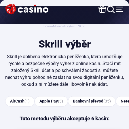
Domů
Možnosti výběru: Skrill
Skrill výběr
Skrill je oblíbená elektronická peněženka, která umožňuje
rychlé a bezpečné výběry výher z online kasin. Stačí mít
založený Skrill účet a po schválení žádosti si můžete
nechat výhru pohodlně zaslat na svou digitální peněženku,
odkud s ní můžete dále libovolně nakládat.
AirCash
(1)
Apple Pay
(3)
Bankovní převod
(35)
Nete
Tuto metodu výběru akceptuje 6 kasín: