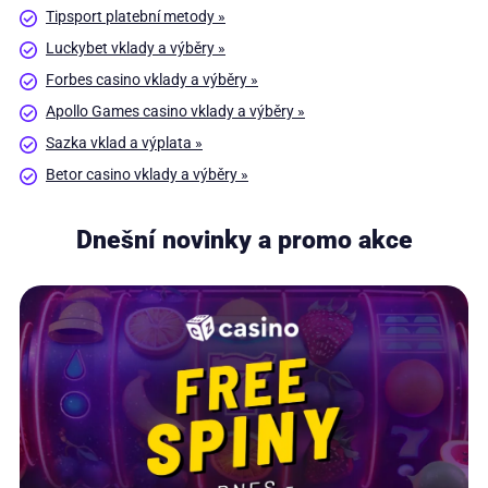
Tipsport platební metody »
Luckybet vklady a výběry »
Forbes casino vklady a výběry »
Apollo Games casino vklady a výběry »
Sazka vklad a výplata »
Betor casino vklady a výběry »
Dnešní novinky a promo akce