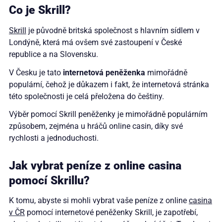
Co je Skrill?
Skrill
je původně britská společnost s hlavním sídlem v
Londýně, která má ovšem své zastoupení v České
republice a na Slovensku.
V Česku je tato
internetová peněženka
mimořádně
populární, čehož je důkazem i fakt, že internetová stránka
této společnosti je celá přeložena do češtiny.
Výběr pomocí Skrill peněženky je mimořádně populárním
způsobem, zejména u hráčů online casin, díky své
rychlosti a jednoduchosti.
Jak vybrat peníze z online casina
pomocí Skrillu?
K tomu, abyste si mohli vybrat vaše peníze z online
casina
v ČR
pomocí internetové peněženky Skrill, je zapotřebí,