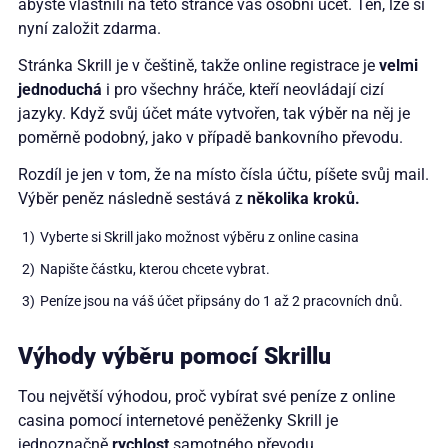
abyste vlastnili na této stránce váš osobní účet. Ten, lze si
nyní založit zdarma.
Stránka Skrill je v češtině, takže online registrace je
velmi
jednoduchá
i pro všechny hráče, kteří neovládají cizí
jazyky. Když svůj účet máte vytvořen, tak výběr na něj je
poměrně podobný, jako v případě bankovního převodu.
Rozdíl je jen v tom, že na místo čísla účtu, píšete svůj mail.
Výběr peněz následně sestává z
několika kroků.
Vyberte si Skrill jako možnost výběru z online casina
Napište částku, kterou chcete vybrat.
Peníze jsou na váš účet připsány do 1 až 2 pracovních dnů.
Výhody výběru pomocí Skrillu
Tou největší výhodou, proč vybírat své peníze z online
casina pomocí internetové peněženky Skrill je
jednoznačně
rychlost
samotného převodu.