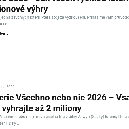
ionové výhry
 jedna z rychlých loterií, která stojí za vyzkoušení. Přinášíme vám průvod
ak a ...
íce »
edna 2026
erie Všechno nebo nic 2026 – Vs
a vyhrajte až 2 miliony
 Všechno nebo nic je nová číselná hra z dílny Allwyn (Sazky) loterie, která s
ení. Díky ...