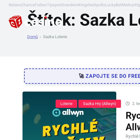
Betano
Chance
Forbes
Tipsport
Grandwin
Kingsbet
Apollo
LuckyBet
MerkurXti
Štítek:
Sazka L
Domů
›
Sazka Loterie
🚀
ZAPOJTE SE DO FREE
Loterie
Sazka Hry (Allwyn)
2. l
Ryc
All
Rychlé 