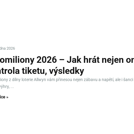
edna 2026
omiliony 2026 – Jak hrát nejen on
trola tiketu, výsledky
iony z dílny loterie Allwyn vám přinesou nejen zábavu a napětí, ale i šanci
ýhry, ...
íce »