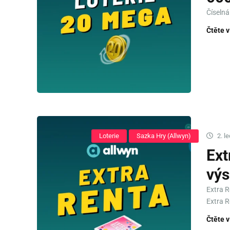
Číselná
Čtěte v
Loterie
Sazka Hry (Allwyn)
2. l
Ext
výs
Extra R
Extra Re
Čtěte v