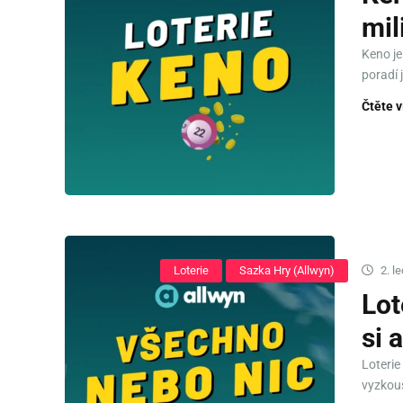
mil
Keno je
poradí j
Čtěte v
Loterie
Sazka Hry (Allwyn)
2. l
Lot
si 
Loterie
vyzkouš