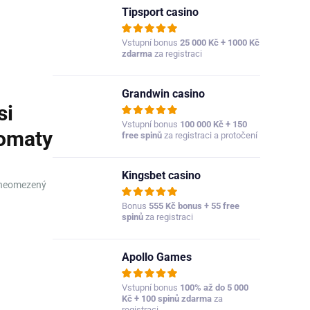
Tipsport casino
Vstupní bonus
25 000 Kč + 1000 Kč
zdarma
za registraci
Grandwin casino
si
Vstupní bonus
100 000 Kč + 150
tomaty
free spinů
za registraci a protočení
Kingsbet casino
e neomezený
Bonus
555 Kč bonus + 55 free
spinů
za registraci
Apollo Games
Vstupní bonus
100% až do 5 000
Kč + 100 spinů zdarma
za
registraci