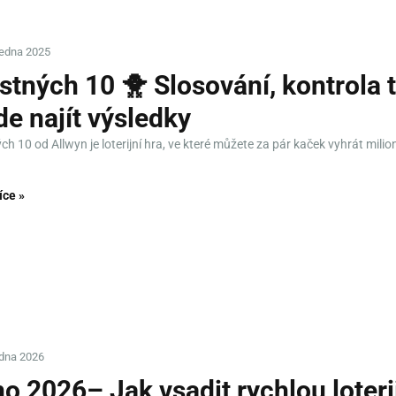
ledna 2025
stných 10 🐥 Slosování, kontrola 
de najít výsledky
ch 10 od Allwyn je loterijní hra, ve které můžete za pár kaček vyhrát milio
íce »
edna 2026
o 2026– Jak vsadit rychlou loteri