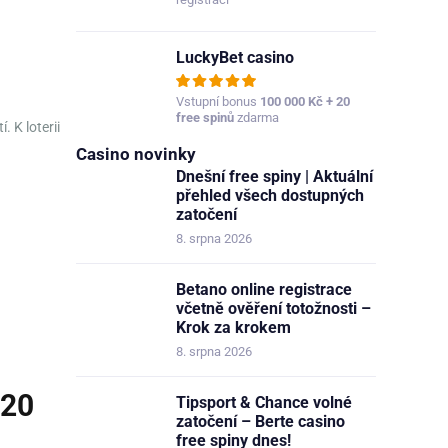
LuckyBet casino
Vstupní bonus
100 000 Kč + 20
free spinů
zdarma
. K loterii
Casino novinky
Dnešní free spiny | Aktuální
přehled všech dostupných
zatočení
8. srpna 2026
Betano online registrace
včetně ověření totožnosti –
Krok za krokem
8. srpna 2026
 20
Tipsport & Chance volné
zatočení – Berte casino
free spiny dnes!