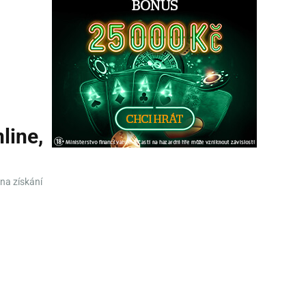
line,
 na získání