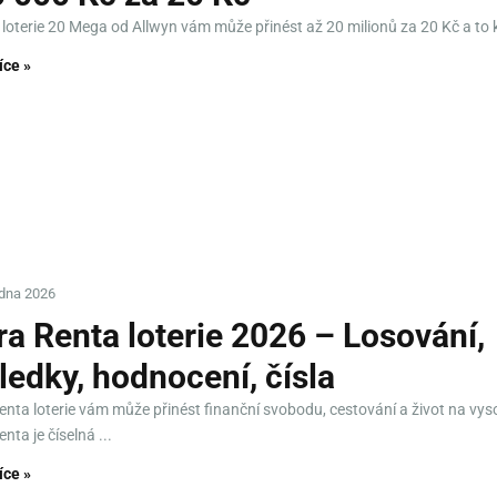
 loterie 20 Mega od Allwyn vám může přinést až 20 milionů za 20 Kč a to k
íce »
edna 2026
ra Renta loterie 2026 – Losování,
ledky, hodnocení, čísla
enta loterie vám může přinést finanční svobodu, cestování a život na vys
nta je číselná ...
íce »