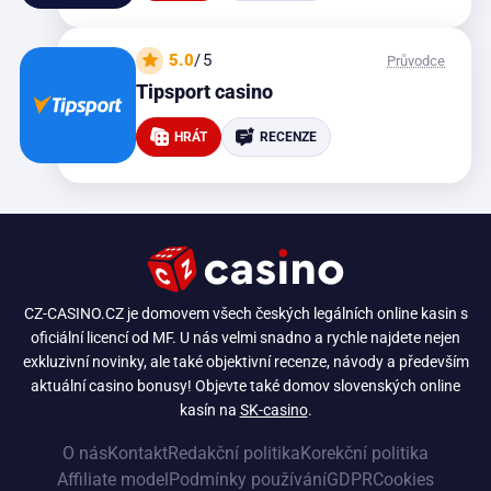
5.0
/5
Průvodce
Tipsport casino
HRÁT
RECENZE
CZ-CASINO.CZ je domovem všech českých legálních online kasin s
oficiální licencí od MF. U nás velmi snadno a rychle najdete nejen
exkluzivní novinky, ale také objektivní recenze, návody a především
aktuální casino bonusy! Objevte také domov slovenských online
kasín na
SK-casino
.
O nás
Kontakt
Redakční politika
Korekční politika
Affiliate model
Podmínky používání
GDPR
Cookies