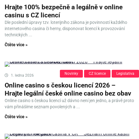
Hrajte 100% bezpečně a legálně v online
casinu s CZ licencí
Dle poslední úpravy tzv. loterijního zákona je povinností každého
internetového casina či herny, disponovat licencí k provozování
technických ...
Čtěte více »
Novinky
CZ licence
Legislativa
1. ledna 2026
Online casino s českou licencí 2026 –
Hrajte legální české online casino bez obav
Online casino s českou licencí už dávno není jen jedno, a právě proto
vám přinášíme seznam povolených a ...
Čtěte více »