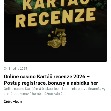
8. ledna 2025
Online casino Kartáč recenze 2026 –
Postup registrace, bonusy a nabídka her
Online casino Kartáč má českou licenci od ministerstva financí a vy
si v této tuzemské herně můžete zahrát ...
Čtěte více »