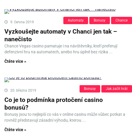
Automaty
Bonusy
Chance
9. června 2019
Vyzkoušejte automaty v Chanci jen tak –
nanečisto
Chance Vegas casino pamatuje i na návštěvníky, kteří preferují
defenzivní hru na automatech, anebo hru úplně bez rizika ...
Čtěte více »
Bonusy
Jak začít hrát
20. března 2019
Co je to podmínka protočení casino
bonusů?
Bonusy jsou to nejlepší co vás v online casinu může vůbec potkat a
rovněž představují zásadní výhodu, kterou ...
Čtěte více »