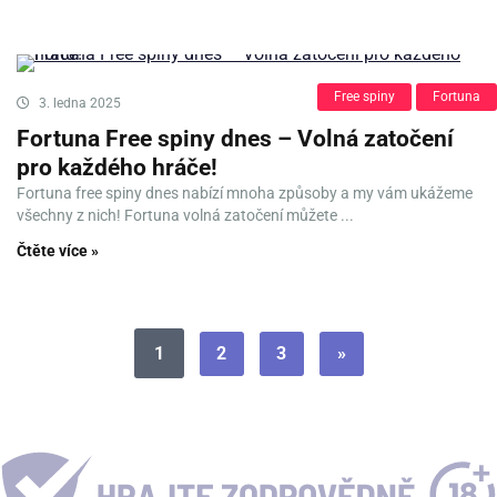
Free spiny
Fortuna
3. ledna 2025
Fortuna Free spiny dnes – Volná zatočení
pro každého hráče!
Fortuna free spiny dnes nabízí mnoha způsoby a my vám ukážeme
všechny z nich! Fortuna volná zatočení můžete ...
Čtěte více »
1
2
3
»