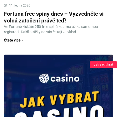
11. ledna 2026
Fortuna free spiny dnes – Vyzvedněte si
volná zatočení právě teď!
Ve Fortuně získáte 250 free spinů zdarma už za samotnou
registraci. Další otáčky na vás čekají za vklad ...
Čtěte více »
Jak začít hrát