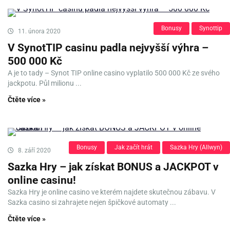
Bonusy
Synottip
11. února 2020
V SynotTIP casinu padla nejvyšší výhra –
500 000 Kč
A je to tady – Synot TIP online casino vyplatilo 500 000 Kč ze svého
jackpotu. Půl milionu ...
Čtěte více »
Bonusy
Jak začít hrát
Sazka Hry (Allwyn)
8. září 2020
Sazka Hry – jak získat BONUS a JACKPOT v
online casinu!
Sazka Hry je online casino ve kterém najdete skutečnou zábavu. V
Sazka casino si zahrajete nejen špičkové automaty ...
Čtěte více »