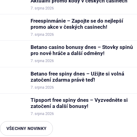
Aktuální promo kódy v českých casinech
7. srpna 2026
Freespinmánie – Zapojte se do nejlepší
promo akce v českých casinech!
7. srpna 2026
Betano casino bonusy dnes – Stovky spinů
pro nové hráče a další odměny!
7. srpna 2026
Betano free spiny dnes – Užijte si volná
zatočení zdarma právě teď!
7. srpna 2026
Tipsport free spiny dnes – Vyzvedněte si
zatočení a další bonusy!
7. srpna 2026
VŠECHNY NOVINKY