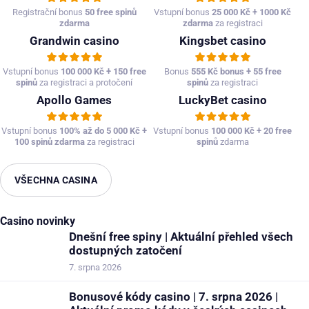
Registrační bonus
50 free spinů
Vstupní bonus
25 000 Kč + 1000 Kč
zdarma
zdarma
za registraci
Grandwin casino
Kingsbet casino
Vstupní bonus
100 000 Kč + 150 free
Bonus
555 Kč bonus + 55 free
spinů
za registraci a protočení
spinů
za registraci
Apollo Games
LuckyBet casino
Vstupní bonus
100% až do 5 000 Kč +
Vstupní bonus
100 000 Kč + 20 free
100 spinů zdarma
za registraci
spinů
zdarma
VŠECHNA CASINA
Casino novinky
Dnešní free spiny | Aktuální přehled všech
dostupných zatočení
7. srpna 2026
Bonusové kódy casino | 7. srpna 2026 |