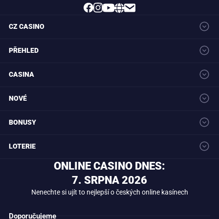
CZ CASINO
Nová česká casina
Česká casina
Casina s licencí
PŘEHLED
Nejlepší cz casino
Online cz casino
Casino recenze
Průvodce casin
Věrnostní program
Dnešní novinky
Promo akce
Jak začít hrát
CASINA
Casino kalkulačka
Automaty a hry
Výrobci her
CZ licence
Platební metody
Kalendář akcí
FAQ
Betano casino
Chance casino
Skril casino
NOVÉ
PayPal casino
Neterapay casino
SMS casino vklad
Zahraniční casina
Slovenské kasína
Ecasino
Merkurxtip casino
Maxa casino
BONUSY
Grandwin casino
Bonver casino
Forbet casino
Tokyo casino
Star casino
Casino bonusy
Free spiny dnes
Bonus bez vkladu
LOTERIE
Bonus za registraci
Peníze zdarma
Bonusové kódy
Narozeniny bonus
Rewards bonusy
Loterie Maxa
Allwyn (Sazka) loterie
Extra Renta
ONLINE CASINO DNES:
Sportka
Eurojackpot
Stírací losy
Kolo štěstí
7. SRPNA 2026
Tipsport losy
Nenechte si ujít to nejlepší o českých online kasínech
Doporučujeme