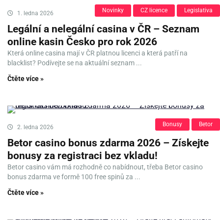
Novinky
CZ licence
Legislativa
1. ledna 2026
Legální a nelegální casina v ČR – Seznam
online kasin Česko pro rok 2026
Která online casina mají v ČR platnou licenci a která patří na
blacklist? Podívejte se na aktuální seznam ...
Čtěte více »
Bonusy
Betor
2. ledna 2026
Betor casino bonus zdarma 2026 – Získejte
bonusy za registraci bez vkladu!
Betor casino vám má rozhodně co nabídnout, třeba Betor casino
bonus zdarma ve formě 100 free spinů za ...
Čtěte více »