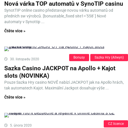
Nová várka TOP automatů v SynoTIP casinu
SynotTIP online casino představuje novou várku automatů od
předních sw výrobců. [bonustable_fixed site1='558′ ] Nové
automaty v Synottip ...
Čtěte více »
Bonusy
Sazka Hry (Allwyn)
30. listopadu 2020
Sazka Casino JACKPOT na Apollo + Kajot
slots (NOVINKA)
Pouze Sazka Hry casino NOVĚ nabízí JACKPOT jak na Apollo hrách,
tak automatech Kajot. Maximální Jackpot dosahuje výše ...
Čtěte více »
CZ licence
5. února 2020