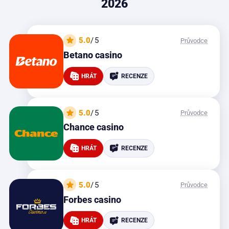
2026
5.0
/5
Průvodce
Betano casino
HRÁT
RECENZE
5.0
/5
Průvodce
Chance casino
HRÁT
RECENZE
5.0
/5
Průvodce
Forbes casino
HRÁT
RECENZE