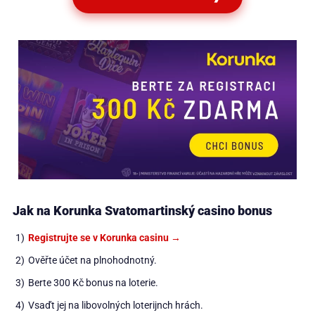
Jak na Korunka Svatomartinský casino bonus
Registrujte se v Korunka casinu →
Ověřte účet na plnohodnotný.
Berte 300 Kč bonus na loterie.
Vsaďt jej na libovolných loterijnch hrách.