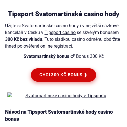
Tipsport Svatomartinské casino hody
Užijte si Svatomartinské casino hody i v největší sázkové
kanceláři v Česku v
Tipsport casino
se skvělým bonusem
300 Kč bez vkladu
. Tuto sladkou casino odměnu obdržíte
ihned po ověřené online registraci.
Svatomartinský bonus 🍗
Bonus 300 Kč
CHCI 300 KČ BONUS ❱
Návod na Tipsport Svatomartinské hody casino
bonus