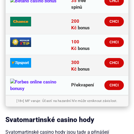
35
free
CHCI
spinů
200
CHCI
Kč
bonus
100
CHCI
Kč
bonus
300
CHCI
Kč
bonus
Překvapení
CHCI
[18+] MF varuje: Účastí na hazardní hře může vzniknout závislost.
Svatomartinské casino hody
Svatomartinské casino hody jsou tady a přinášejí