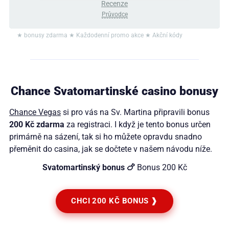
Recenze
Průvodce
★ bonusy zdarma ★ Každodenní promo akce ★ Akční kódy
Chance Svatomartinské casino bonusy
Chance Vegas
si pro vás na Sv. Martina připravili bonus
200 Kč zdarma
za registraci. I když je tento bonus určen
primárně na sázení, tak si ho můžete opravdu snadno
přeměnit do casina, jak se dočtete v našem návodu níže.
Svatomartinský bonus 🍗
Bonus 200 Kč
CHCI 200 KČ BONUS ❱