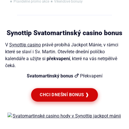
★ Pravidelné promo akce ★ Víkendové bonusy
Synottip Svatomartinský casino bonus
V
Synottip casino
právě probíhá Jackpot Mánie, v rámci
které se slaví i Sv. Martin. Otevřete dnešní políčko
kalendáře a užijte si
překvapení
, které na vás netrpělivě
čeká.
Svatomartinský bonus 🍗
Překvapení
CHCI DNEŠNÍ BONUS ❱