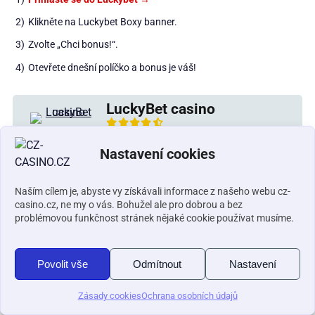
Klikněte na Luckybet Boxy banner.
Zvolte „Chci bonus!“.
Otevřete dnešní políčko a bonus je váš!
LuckyBet casino
Nastavení cookies
Vstupní bonus
200% do 100.000 Kč
Naším cílem je, abyste vy získávali informace z našeho webu cz-
20 SPINŮ ZDARMA
casino.cz, ne my o vás. Bohužel ale pro dobrou a bez
+ 500 Kč ve free spinech
problémovou funkčnost stránek nějaké cookie používat musíme.
HRÁT
Povolit vše
Odmítnout
Nastavení
Recenze
Zásady cookies
Ochrana osobních údajů
Průvodce