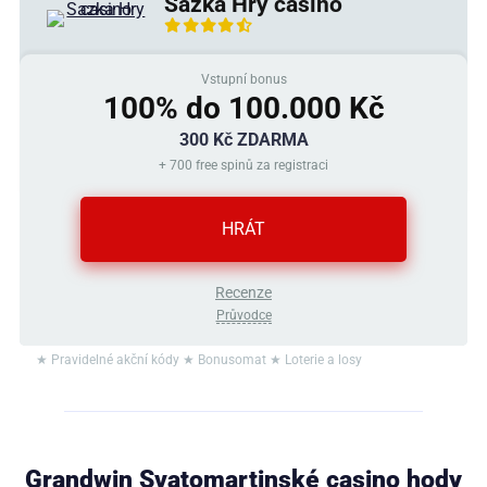
Sazka Hry casino
Vstupní bonus
100% do 100.000 Kč
300 Kč ZDARMA
+ 700 free spinů za registraci
HRÁT
Recenze
Průvodce
★ Pravidelné akční kódy ★ Bonusomat ★ Loterie a losy
Grandwin Svatomartinské casino hody