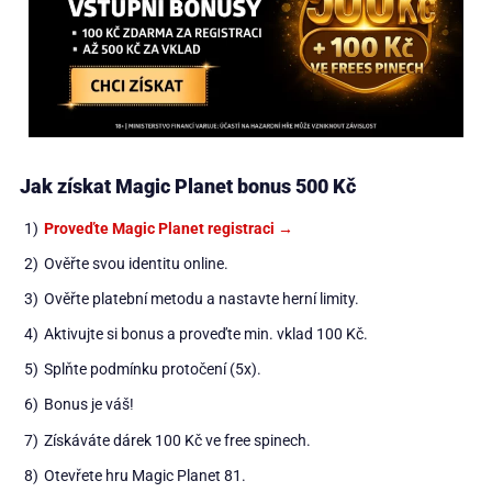
Jak získat Magic Planet bonus 500 Kč
Proveďte Magic Planet registraci →
Ověřte svou identitu online.
Ověřte platební metodu a nastavte herní limity.
Aktivujte si bonus a proveďte min. vklad 100 Kč.
Splňte podmínku protočení (5x).
Bonus je váš!
Získáváte dárek 100 Kč ve free spinech.
Otevřete hru Magic Planet 81.