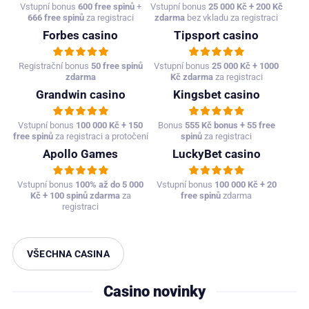
Vstupní bonus
600 free spinů
+
Vstupní bonus
25 000 Kč + 200 Kč
666 free spinů
za registraci
zdarma
bez vkladu za registraci
Forbes casino
Tipsport casino
Registrační bonus
50 free spinů
Vstupní bonus
25 000 Kč + 1000
zdarma
Kč zdarma
za registraci
Grandwin casino
Kingsbet casino
Vstupní bonus
100 000 Kč + 150
Bonus
555 Kč bonus + 55 free
free spinů
za registraci a protočení
spinů
za registraci
Apollo Games
LuckyBet casino
Vstupní bonus
100% až do 5 000
Vstupní bonus
100 000 Kč + 20
Kč + 100 spinů zdarma
za
free spinů
zdarma
registraci
VŠECHNA CASINA
Casino novinky