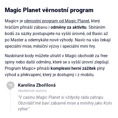
Magic Planet věrnostní program
Magic+ je
věrnostní program od Magic Planet
, který
hráčům přináší zábavu i
odměny za aktivitu
. Sbíráním
bodů za sázky postupujete na vyšší úrovně, od Basic až
po Master a odemykáte nové výhody. Navíc na vás čekají
speciální mise, měsíční výzvy i speciální mini hry.
Nasbírané body můžete utratit v Magic obchodě za free
spiny nebo další odměny, které se s vyšší úrovní zlepšují.
Program Magic+ přináší
komplexní herní zážitek
plný
výhod a překvapení, který je dostupný i z mobilu.
Karolína Zbořilová
zkušenost autora
"V casinu Magic Planet si vždycky ráda zahraju.
Obzvlášť mě baví zábavné mise a minihry jako Kolo
výher."