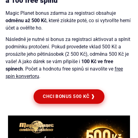
a 100 free spinů
Magic Planet bonus zdarma za registraci obsahuje
odměnu až 500 Kč
, které získáte poté, co si vytvoříte herní
účet a ověříte ho.
Následně je nutné si bonus za registraci aktivovat a splnit
podmínku protočení. Pokud provedete vklad 500 Kč a
prosázíte jeho pětinásobek (2 500 Kč), odměna 500 Kč je
vaše! A jako dárek se vám připíše i
100 Kč ve free
spinech
. Počet a hodnotu free spinů si navolíte ve
free
spin konvertoru
.
CHCI BONUS 500 KČ ❱