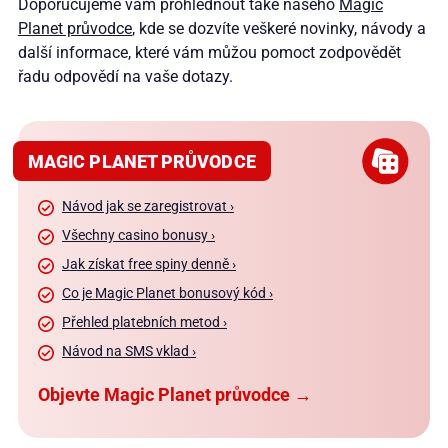
Doporučujeme vám prohlédnout také našeho
Magic
Planet průvodce
, kde se dozvíte veškeré novinky, návody a
další informace, které vám můžou pomoct zodpovědět
řadu odpovědí na vaše dotazy.
MAGIC PLANET PRŮVODCE
Návod jak se zaregistrovat ›
Všechny casino bonusy ›
Jak získat free spiny denně ›
Co je Magic Planet bonusový kód ›
Přehled platebních metod ›
Návod na SMS vklad ›
Objevte Magic Planet průvodce →