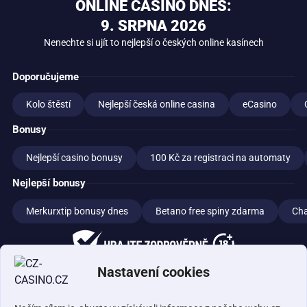
ONLINE CASINO DNES:
Sportka
Eurojackpot
Stírací losy
Kolo štěstí
9. SRPNA 2026
Tipsport losy
Nenechte si ujít to nejlepší o českých online kasínech
Doporučujeme
Kolo štěstí
Nejlepší česká online casina
eCasino
Bonusy
Nejlepší casino bonusy
100 Kč za registraci na automaty
Nejlepší bonusy
Merkurxtip bonusy dnes
Betano free spiny zdarma
Cha
MF varuje:
Zákaz účasti osob mladších 18 let na hazardní hře.
Nastavení cookies
Účastí na hazardní hře může vzniknout závislost!
Zodpovědné hraní
Jak hrát zodpovědně
Hraní pod kontrolou
Jak rozpoznat problém
Jak hraní funguje
Blokování hazardu