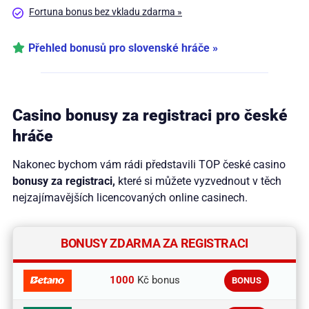
Fortuna bonus bez vkladu zdarma »
Přehled bonusů pro slovenské hráče »
Casino bonusy za registraci pro české
hráče
Nakonec bychom vám rádi představili TOP české casino
bonusy za registraci,
které si můžete vyzvednout v těch
nejzajímavějších licencovaných online casinech.
BONUSY ZDARMA ZA REGISTRACI
1000
Kč bonus
BONUS