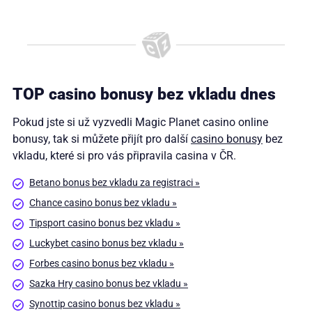
TOP casino bonusy bez vkladu dnes
Pokud jste si už vyzvedli Magic Planet casino online
bonusy, tak si můžete přijít pro další
casino bonusy
bez
vkladu, které si pro vás připravila casina v ČR.
Betano bonus bez vkladu za registraci »
Chance casino bonus bez vkladu »
Tipsport casino bonus bez vkladu »
Luckybet casino bonus bez vkladu »
Forbes casino bonus bez vkladu »
Sazka Hry casino bonus bez vkladu »
Synottip casino bonus bez vkladu »