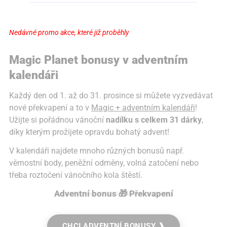
Nedávné promo akce, které již proběhly
Magic Planet bonusy v adventním
kalendáři
Každý den od 1. až do 31. prosince si můžete vyzvedávat
nové překvapení a to v
Magic + adventním kalendáři
!
Užijte si pořádnou vánoční
nadílku s celkem 31 dárky
,
díky kterým prožijete opravdu bohatý advent!
V kalendáři najdete mnoho různých bonusů např.
věrnostní body, peněžní odměny, volná zatočení nebo
třeba roztočení vánočního kola štěstí.
Adventní bonus 🎁 Překvapení
CHCI ADVENTNÍ BONUSY ❱