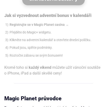
Jak si vyzvednout adventní bonus v kalendáři
Registrujte se v Magic Planet casina →
Přejděte do Magic+ widgetu.
Klikněte na adventní kalendář a otevřete dnešní políčku.
Pokud jsou, splňte podmínky.
Roztočte zábavu se svým bonusem!
Kromě toho si
každý víkend
můžete užít vánoční soutěže
o iPhone, iPad a další skvělé ceny!
Magic Planet průvodce