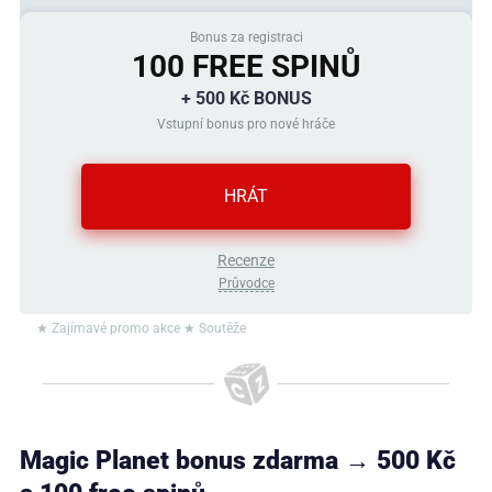
Bonus za registraci
100 FREE SPINŮ
+ 500 Kč BONUS
Vstupní bonus pro nové hráče
HRÁT
Recenze
Průvodce
★ Zajímavé promo akce ★ Soutěže
Magic Planet bonus zdarma → 500 Kč