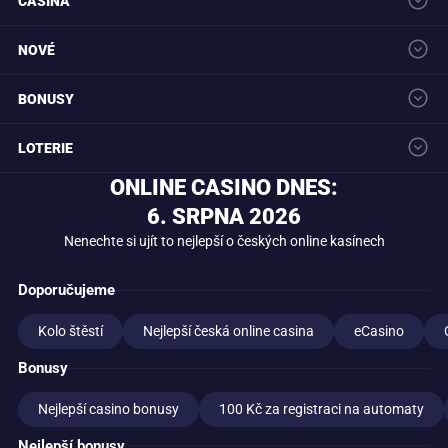
CASINA
Casino kalkulačka
Automaty a hry
Výrobci her
CZ licence
Platební metody
Kalendář akcí
FAQ
Betano casino
Chance casino
Skril casino
NOVÉ
PayPal casino
Neterapay casino
SMS casino vklad
Zahraniční casina
Slovenské kasína
Ecasino
Merkurxtip casino
Maxa casino
BONUSY
Grandwin casino
Bonver casino
Forbet casino
Tokyo casino
Star casino
Casino bonusy
Free spiny dnes
Bonus bez vkladu
LOTERIE
Bonus za registraci
Peníze zdarma
Bonusové kódy
Narozeniny bonus
Rewards bonusy
Loterie Maxa
Allwyn (Sazka) loterie
Extra Renta
ONLINE CASINO DNES:
Sportka
Eurojackpot
Stírací losy
Kolo štěstí
6. SRPNA 2026
Tipsport losy
Nenechte si ujít to nejlepší o českých online kasínech
Doporučujeme
Kolo štěstí
Nejlepší česká online casina
eCasino
Bonusy
Nejlepší casino bonusy
100 Kč za registraci na automaty
Nejlepší bonusy