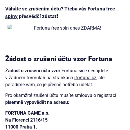
Váháte se zrušením účtu? Třeba vás
Fortuna free
spiny
přesvědčí zůstat❗
Žádost o zrušení účtu vzor Fortuna
Žádost o zrušení účtu vzor
Fortuna sice nenajdete
v žádném formuláři na stránkách
ifortuna.cz
, ale
poradíme vám, co je přesně potřeba udělat.
Pro okamžité zrušení účtu musíte smlouvu o registraci
písemně vypovědět na adresu:
FORTUNA GAME a.s.
Na Florenci 2116/15
11000 Praha 1.