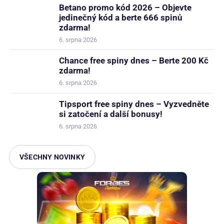
Betano promo kód 2026 – Objevte
jedinečný kód a berte 666 spinů
zdarma!
6. srpna 2026
Chance free spiny dnes – Berte 200 Kč
zdarma!
6. srpna 2026
Tipsport free spiny dnes – Vyzvedněte
si zatočení a další bonusy!
6. srpna 2026
VŠECHNY NOVINKY