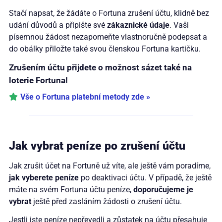
Stačí napsat, že žádáte o Fortuna zrušení účtu, klidně bez
udání důvodů a připište své
zákaznické údaje
. Vaši
písemnou žádost nezapomeňte vlastnoručně podepsat a
do obálky přiložte také svou členskou Fortuna kartičku.
Zrušením účtu
přijdete o možnost sázet také na
loterie Fortuna
!
Vše o Fortuna platební metody zde »
Jak vybrat peníze po zrušení účtu
Jak zrušit účet na Fortuně už víte, ale ještě vám poradíme,
jak vyberete peníze
po deaktivaci účtu. V případě, že ještě
máte na svém Fortuna účtu peníze,
doporučujeme je
vybrat
ještě před zasláním žádosti o zrušení účtu.
Jestli jste peníze nepřevedli a zůstatek na účtu přesahuje