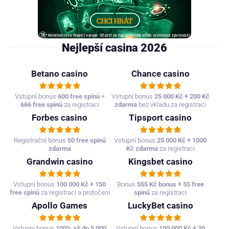
Nejlepší casina 2026
Betano casino
Chance casino
Vstupní bonus
600 free spinů
+
Vstupní bonus
25 000 Kč + 200 Kč
666 free spinů
za registraci
zdarma
bez vkladu za registraci
Forbes casino
Tipsport casino
Registrační bonus
50 free spinů
Vstupní bonus
25 000 Kč + 1000
zdarma
Kč zdarma
za registraci
Grandwin casino
Kingsbet casino
Vstupní bonus
100 000 Kč + 150
Bonus
555 Kč bonus + 55 free
free spinů
za registraci a protočení
spinů
za registraci
Apollo Games
LuckyBet casino
Vstupní bonus
100% až do 5 000
Vstupní bonus
100 000 Kč + 20