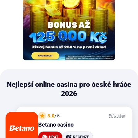
Nejlepší online casina pro české hráče
2026
5.0
/5
Průvodce
Betano casino
HRÁT
RECENZE