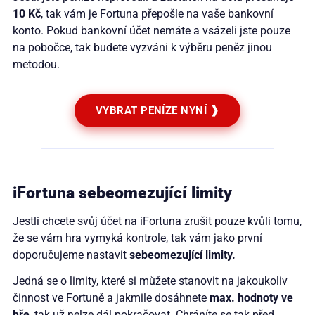
10 Kč
, tak vám je Fortuna přepošle na vaše bankovní
konto. Pokud bankovní účet nemáte a vsázeli jste pouze
na pobočce, tak budete vyzváni k výběru peněz jinou
metodou.
VYBRAT PENÍZE NYNÍ ❱
iFortuna sebeomezující limity
Jestli chcete svůj účet na
iFortuna
zrušit pouze kvůli tomu,
že se vám hra vymyká kontrole, tak vám jako první
doporučujeme nastavit
sebeomezující limity.
Jedná se o limity, které si můžete stanovit na jakoukoliv
činnost ve Fortuně a jakmile dosáhnete
max. hodnoty ve
hře
, tak už nelze dál pokračovat. Chráníte se tak před