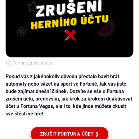
Fortuna zrušení účtu
Pokud vás z jakéhokoliv důvodu přestalo bavit hrát
automaty nebo sázet na sport ve Fortuně, tak vás jistě
bude zajímat dnešní článek. Dozvíte se vše o Fortuna
zrušení účtu, především, jak krok za krokem deaktivovat
účet u Fortuna Vegas, ale i to, kde jinde můžete zkusit
své štěstí ve hře!
ZRUŠIT FORTUNA ÚČET ❱