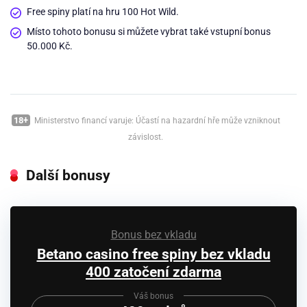
Free spiny platí na hru 100 Hot Wild.
Místo tohoto bonusu si můžete vybrat také vstupní bonus
50.000 Kč.
18+
Ministerstvo financí varuje: Účastí na hazardní hře může vzniknout
závislost.
Další bonusy
Bonus bez vkladu
Betano casino free spiny bez vkladu
400 zatočení zdarma
Váš bonus