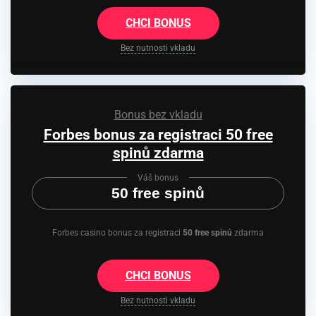
CHCI BONUS
Bez nutnosti vkladu
Bonus bez vkladu
Forbes bonus za registraci 50 free
spinů zdarma
Váš bonus
50 free spinů
Forbes casino bonus za registraci
50 free spinů
zdarma
CHCI BONUS
Bez nutnosti vkladu