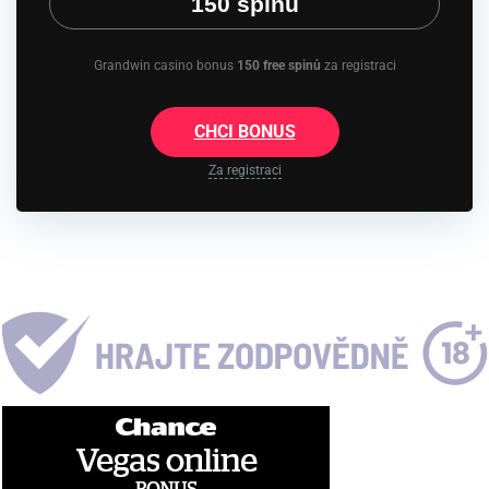
150 spinů
Grandwin casino bonus
150 free spinů
za registraci
CHCI BONUS
Za registraci