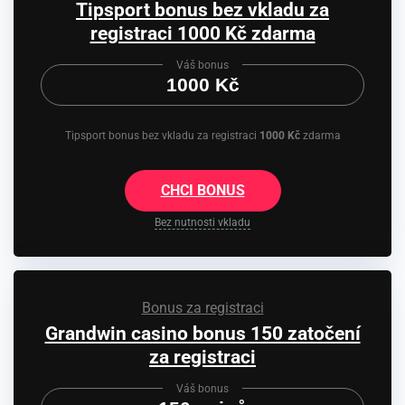
Tipsport bonus bez vkladu za
registraci 1000 Kč zdarma
Váš bonus
1000 Kč
Tipsport bonus bez vkladu za registraci
1000 Kč
zdarma
CHCI BONUS
Bez nutnosti vkladu
Bonus za registraci
Grandwin casino bonus 150 zatočení
za registraci
Váš bonus