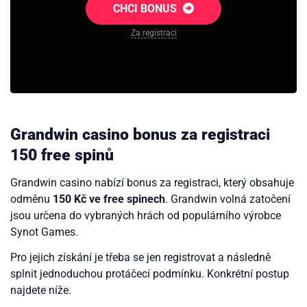
CHCI BONUS
Za registraci
Grandwin casino bonus za registraci
150 free spinů
Grandwin casino nabízí bonus za registraci, který obsahuje
odměnu
150 Kč ve free spinech
. Grandwin volná zatočení
jsou určena do vybraných hrách od populárního výrobce
Synot Games.
Pro jejich získání je třeba se jen registrovat a následně
splnit jednoduchou protáčecí podmínku. Konkrétní postup
najdete níže.