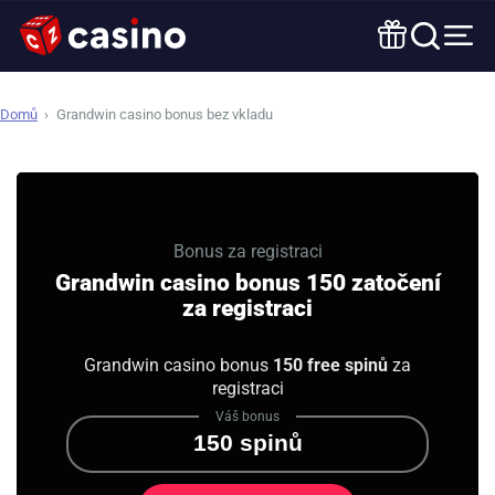
Domů
›
Grandwin casino bonus bez vkladu
Bonus za registraci
Grandwin casino bonus 150 zatočení
za registraci
Grandwin casino bonus
150 free spinů
za
registraci
Váš bonus
150 spinů