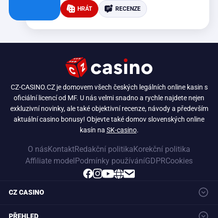
HRÁT
RECENZE
CZ-CASINO.CZ je domovem všech českých legálních online kasin s
oficiální licencí od MF. U nás velmi snadno a rychle najdete nejen
exkluzivní novinky, ale také objektivní recenze, návody a především
aktuální casino bonusy! Objevte také domov slovenských online
kasín na
SK-casino
.
O nás
Kontakt
Redakční politika
Korekční politika
Affiliate model
Podmínky používání
GDPR
Cookies
CZ CASINO
Nová česká casina
Česká casina
Casina s licencí
PŘEHLED