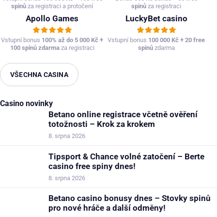
spinů
za registraci a protočení
spinů
za registraci
Apollo Games
LuckyBet casino
Vstupní bonus
100% až do 5 000 Kč +
Vstupní bonus
100 000 Kč + 20 free
100 spinů zdarma
za registraci
spinů
zdarma
VŠECHNA CASINA
Casino novinky
Betano online registrace včetně ověření
totožnosti – Krok za krokem
8. srpna 2026
Tipsport & Chance volné zatočení – Berte
casino free spiny dnes!
8. srpna 2026
Betano casino bonusy dnes – Stovky spinů
pro nové hráče a další odměny!