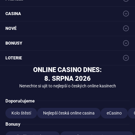
Nejlepší cz casino
Online cz casino
Casino recenze
Průvodce casin
Věrnostní program
Dnešní novinky
Promo akce
Jak začít hrát
CASINA
Casino kalkulačka
Automaty a hry
Výrobci her
CZ licence
Platební metody
Kalendář akcí
FAQ
Betano casino
Chance casino
Skril casino
NOVÉ
PayPal casino
Neterapay casino
SMS casino vklad
Zahraniční casina
Slovenské kasína
Ecasino
Merkurxtip casino
Maxa casino
BONUSY
Grandwin casino
Bonver casino
Forbet casino
Tokyo casino
Star casino
Casino bonusy
Free spiny dnes
Bonus bez vkladu
LOTERIE
Bonus za registraci
Peníze zdarma
Bonusové kódy
Narozeniny bonus
Rewards bonusy
Loterie Maxa
Allwyn (Sazka) loterie
Extra Renta
ONLINE CASINO DNES:
Sportka
Eurojackpot
Stírací losy
Kolo štěstí
8. SRPNA 2026
Tipsport losy
Nenechte si ujít to nejlepší o českých online kasínech
Doporučujeme
Kolo štěstí
Nejlepší česká online casina
eCasino
Bonusy