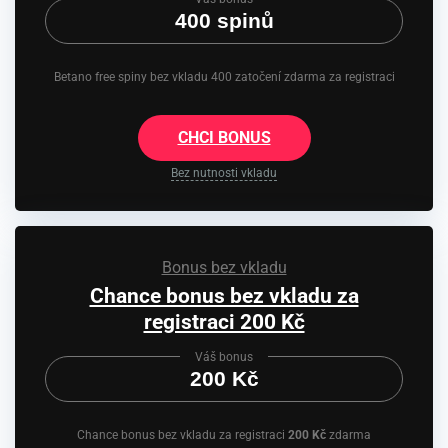
400 spinů
Betano free spiny bez vkladu 400 zatočení zdarma za registraci
CHCI BONUS
Bez nutnosti vkladu
Bonus bez vkladu
Chance bonus bez vkladu za
registraci 200 Kč
Váš bonus
200 Kč
Chance bonus bez vkladu za registraci
200 Kč
zdarma