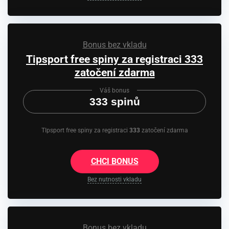
Bonus bez vkladu
Tipsport free spiny za registraci 333
zatočení zdarma
Váš bonus
333 spinů
TIpsport free spiny za registraci
333
zatočení zdarma
CHCI BONUS
Bez nutnosti vkladu
Bonus bez vkladu