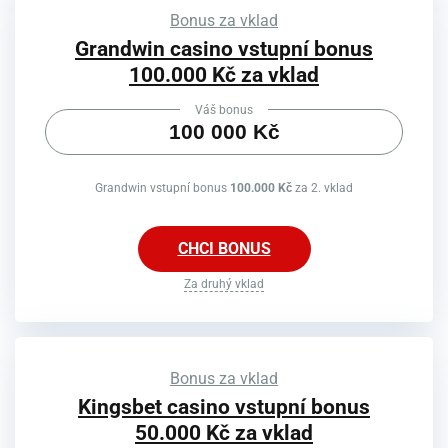
Bonus za vklad
Grandwin casino vstupní bonus
100.000 Kč za vklad
Váš bonus
100 000 Kč
Grandwin vstupní bonus
100.000 Kč
za 2. vklad
CHCI BONUS
Za druhý vklad
Bonus za vklad
Kingsbet casino vstupní bonus
50.000 Kč za vklad