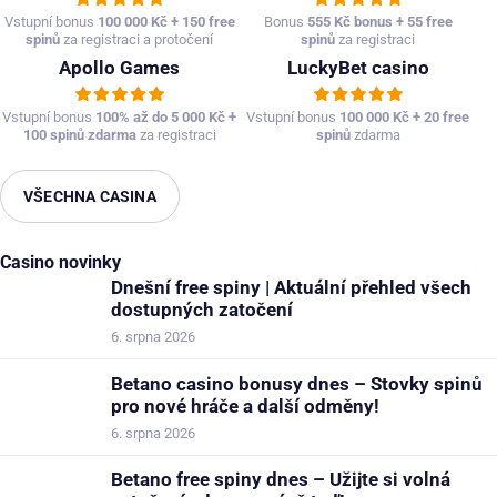
Vstupní bonus
100 000 Kč + 150 free
Bonus
555 Kč bonus + 55 free
spinů
za registraci a protočení
spinů
za registraci
Apollo Games
LuckyBet casino
Vstupní bonus
100% až do 5 000 Kč +
Vstupní bonus
100 000 Kč + 20 free
100 spinů zdarma
za registraci
spinů
zdarma
VŠECHNA CASINA
Casino novinky
Dnešní free spiny | Aktuální přehled všech
dostupných zatočení
6. srpna 2026
Betano casino bonusy dnes – Stovky spinů
pro nové hráče a další odměny!
6. srpna 2026
Betano free spiny dnes – Užijte si volná