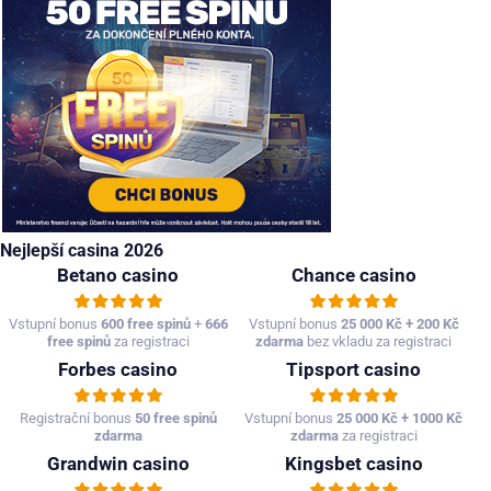
Nejlepší casina 2026
Betano casino
Chance casino
Vstupní bonus
600 free spinů
+
666
Vstupní bonus
25 000 Kč + 200 Kč
free spinů
za registraci
zdarma
bez vkladu za registraci
Forbes casino
Tipsport casino
Registrační bonus
50 free spinů
Vstupní bonus
25 000 Kč + 1000 Kč
zdarma
zdarma
za registraci
Grandwin casino
Kingsbet casino