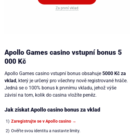
Za první vklad
Apollo Games casino vstupní bonus 5
000 Kč
Apollo Games casino vstupní bonus obsahuje
5000 Kč za
vklad
, který je určený pro všechny nově registrované hráče.
Jedná se o 100% bonus k prvnímu vkladu, jehož výše
závisí na tom, kolik do casina vložíte peněz.
Jak získat Apollo casino bonus za vklad
Zaregistrujte se v Apollo casino →
Ověřte svou identitu a nastavte limity.