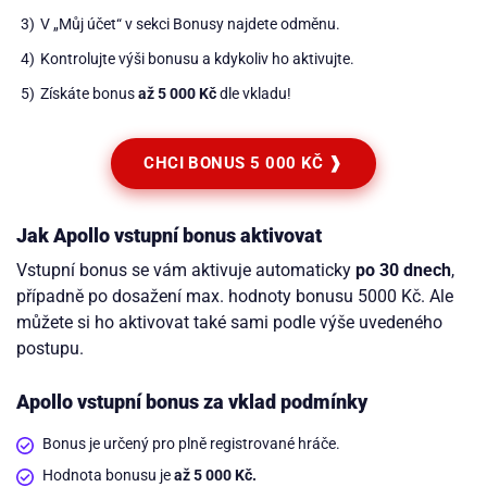
V „Můj účet“ v sekci Bonusy najdete odměnu.
Kontrolujte výši bonusu a kdykoliv ho aktivujte.
Získáte bonus
až 5 000 Kč
dle vkladu!
CHCI BONUS 5 000 KČ ❱
Jak Apollo vstupní bonus aktivovat
Vstupní bonus se vám aktivuje automaticky
po 30 dnech
,
případně po dosažení max. hodnoty bonusu 5000 Kč. Ale
můžete si ho aktivovat také sami podle výše uvedeného
postupu.
Apollo vstupní bonus za vklad podmínky
Bonus je určený pro plně registrované hráče.
Hodnota bonusu je
až 5 000 Kč.