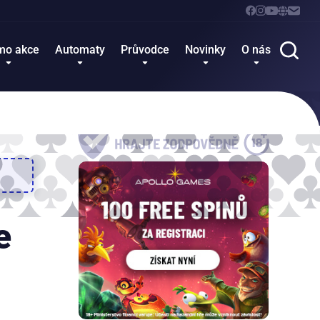
mo akce
Automaty
Průvodce
Novinky
O nás
e