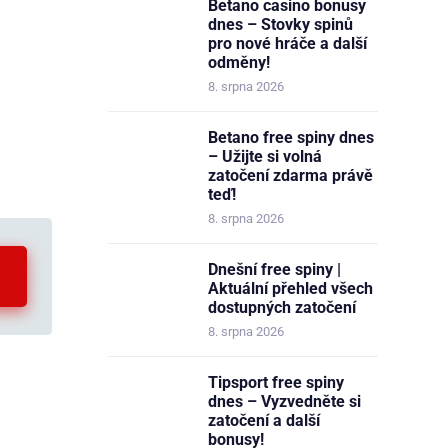
Betano casino bonusy
dnes – Stovky spinů
pro nové hráče a další
odměny!
8. srpna 2026
Betano free spiny dnes
– Užijte si volná
zatočení zdarma právě
teď!
8. srpna 2026
Dnešní free spiny |
Aktuální přehled všech
dostupných zatočení
8. srpna 2026
Tipsport free spiny
dnes – Vyzvedněte si
zatočení a další
bonusy!