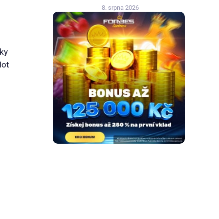
8. srpna 2026
íky
Hot