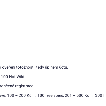
 ověření totožnosti, tedy úplném účtu.
y 100 Hot Wild.
ončené registrace.
kové: 100 – 200 Kč → 100 free spinů, 201 – 500 Kč → 300 f