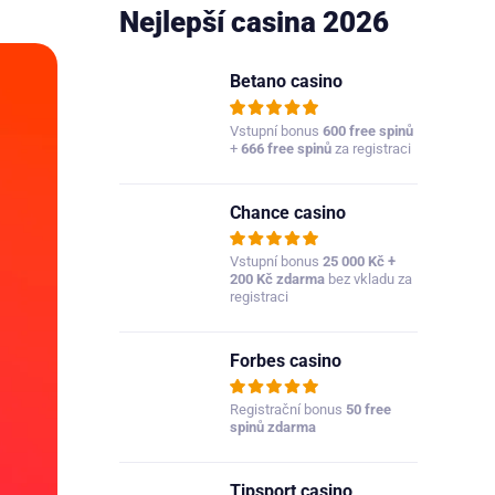
Nejlepší casina 2026
Betano casino
Vstupní bonus
600 free spinů
+
666 free spinů
za registraci
Chance casino
Vstupní bonus
25 000 Kč +
200 Kč zdarma
bez vkladu za
registraci
Forbes casino
Registrační bonus
50 free
spinů zdarma
Tipsport casino