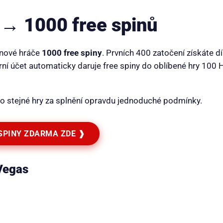
→ 1000 free spinů
nové hráče
1000 free spiny
. Prvních 400 zatočení získáte d
rní účet automaticky daruje free spiny do oblíbené hry 100 
do stejné hry za splnění opravdu jednoduché podmínky.
SPINY ZDARMA ZDE ❱
Vegas