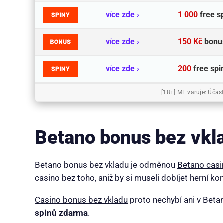
více zde ›
1 000
free s
více zde ›
150 Kč
bonu
více zde ›
200
free spi
[18+] MF varuje: Účas
Betano bonus bez vkl
Betano bonus bez vkladu je odměnou
Betano casi
casino bez toho, aniž by si museli dobíjet herní kon
Casino bonus bez vkladu
proto nechybí ani v Beta
spinů zdarma
.