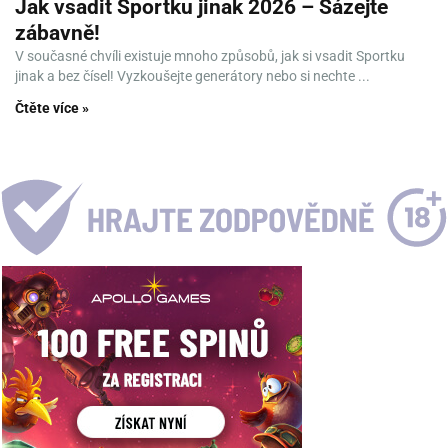
Jak vsadit Sportku jinak 2026 – Sázejte
zábavně!
V současné chvíli existuje mnoho způsobů, jak si vsadit Sportku
jinak a bez čísel! Vyzkoušejte generátory nebo si nechte ...
Čtěte více »