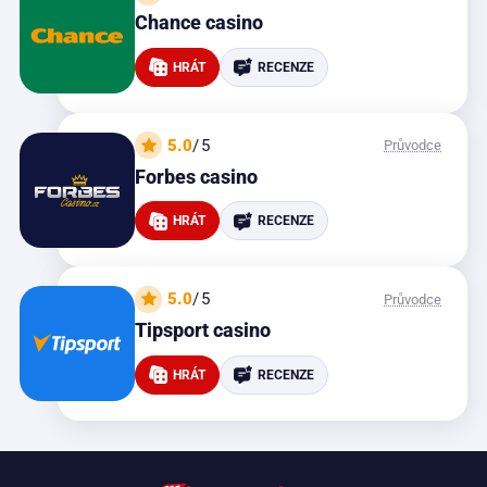
Chance casino
HRÁT
RECENZE
5.0
/5
Průvodce
Forbes casino
HRÁT
RECENZE
5.0
/5
Průvodce
Tipsport casino
HRÁT
RECENZE