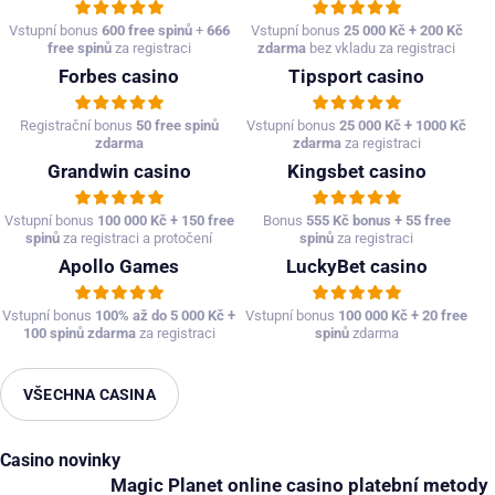
Vstupní bonus
600 free spinů
+
666
Vstupní bonus
25 000 Kč + 200 Kč
free spinů
za registraci
zdarma
bez vkladu za registraci
Forbes casino
Tipsport casino
Registrační bonus
50 free spinů
Vstupní bonus
25 000 Kč + 1000 Kč
zdarma
zdarma
za registraci
Grandwin casino
Kingsbet casino
Vstupní bonus
100 000 Kč + 150 free
Bonus
555 Kč bonus + 55 free
spinů
za registraci a protočení
spinů
za registraci
Apollo Games
LuckyBet casino
Vstupní bonus
100% až do 5 000 Kč +
Vstupní bonus
100 000 Kč + 20 free
100 spinů zdarma
za registraci
spinů
zdarma
VŠECHNA CASINA
Casino novinky
Magic Planet online casino platební metody