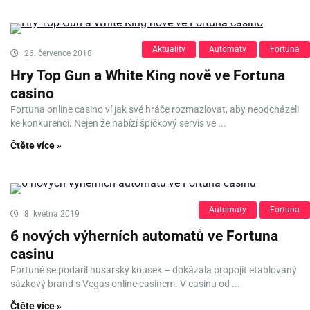
Aktuality
Automaty
Fortuna
26. července 2018
Hry Top Gun a White King nově ve Fortuna
casino
Fortuna online casino ví jak své hráče rozmazlovat, aby neodcházeli
ke konkurenci. Nejen že nabízí špičkový servis ve ...
Čtěte více »
Automaty
Fortuna
8. května 2019
6 nových výherních automatů ve Fortuna
casinu
Fortuně se podařil husarský kousek – dokázala propojit etablovaný
sázkový brand s Vegas online casinem. V casinu od ...
Čtěte více »