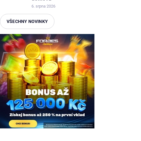
6. srpna 2026
VŠECHNY NOVINKY