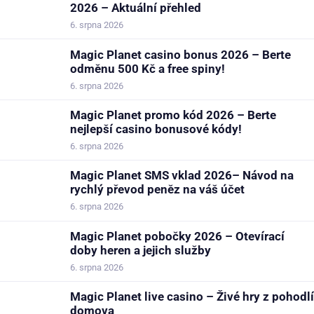
2026 – Aktuální přehled
6. srpna 2026
Magic Planet casino bonus 2026 – Berte
odměnu 500 Kč a free spiny!
6. srpna 2026
Magic Planet promo kód 2026 – Berte
nejlepší casino bonusové kódy!
6. srpna 2026
Magic Planet SMS vklad 2026– Návod na
rychlý převod peněz na váš účet
6. srpna 2026
Magic Planet pobočky 2026 – Otevírací
doby heren a jejich služby
6. srpna 2026
Magic Planet live casino – Živé hry z pohodlí
domova