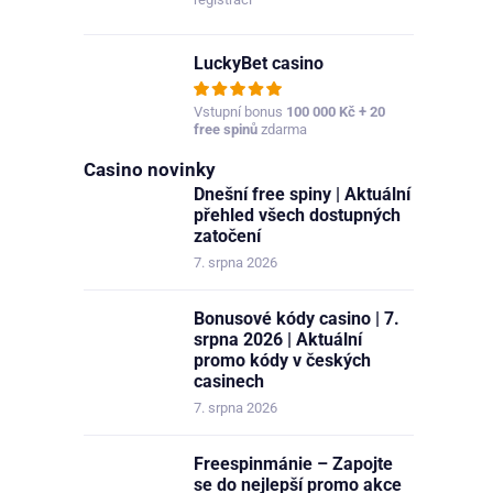
LuckyBet casino
Vstupní bonus
100 000 Kč + 20
free spinů
zdarma
Casino novinky
Dnešní free spiny | Aktuální
přehled všech dostupných
zatočení
7. srpna 2026
Bonusové kódy casino | 7.
srpna 2026 | Aktuální
promo kódy v českých
casinech
7. srpna 2026
Freespinmánie – Zapojte
se do nejlepší promo akce