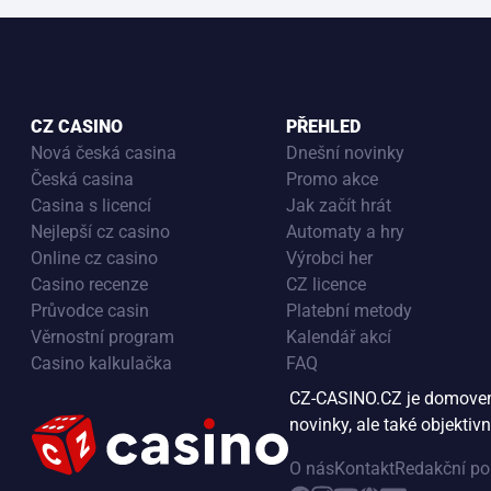
CZ CASINO
PŘEHLED
Nová česká casina
Dnešní novinky
Česká casina
Promo akce
Casina s licencí
Jak začít hrát
Nejlepší cz casino
Automaty a hry
Online cz casino
Výrobci her
Casino recenze
CZ licence
Průvodce casin
Platební metody
Věrnostní program
Kalendář akcí
Casino kalkulačka
FAQ
CZ-CASINO.CZ je domovem v
novinky, ale také objekti
O nás
Kontakt
Redakční pol