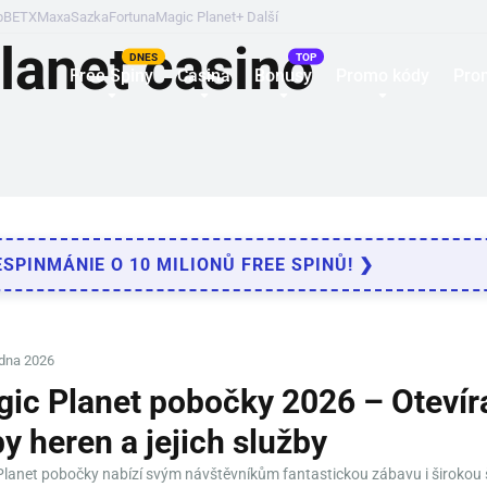
p
BETX
Maxa
Sazka
Fortuna
Magic Planet
+ Další
lanet casino
Free Spiny
Casina
Bonusy
Promo kódy
Pro
SPINMÁNIE O 10 MILIONŮ FREE SPINŮ! ❯
edna 2026
ic Planet pobočky 2026 – Otevír
y heren a jejich služby
lanet pobočky nabízí svým návštěvníkům fantastickou zábavu i širokou 