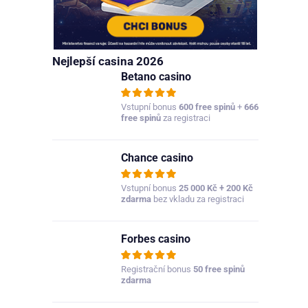
Nejlepší casina 2026
Betano casino
Vstupní bonus
600 free spinů
+
666
free spinů
za registraci
Chance casino
Vstupní bonus
25 000 Kč + 200 Kč
zdarma
bez vkladu za registraci
Forbes casino
Registrační bonus
50 free spinů
zdarma