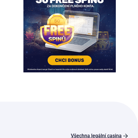
Všechna legální casina