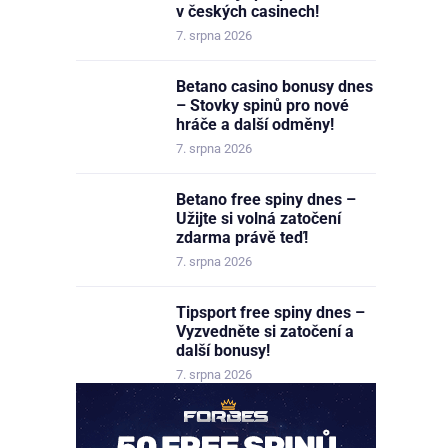
v českých casinech!
7. srpna 2026
Betano casino bonusy dnes
– Stovky spinů pro nové
hráče a další odměny!
7. srpna 2026
Betano free spiny dnes –
Užijte si volná zatočení
zdarma právě teď!
7. srpna 2026
Tipsport free spiny dnes –
Vyzvedněte si zatočení a
další bonusy!
7. srpna 2026