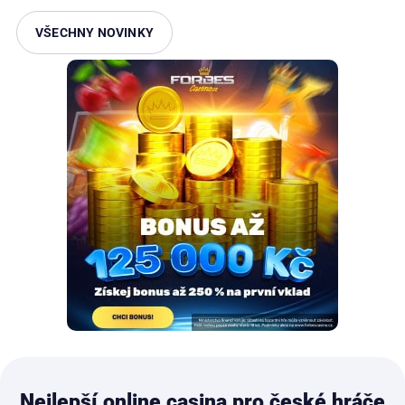
VŠECHNY NOVINKY
Nejlepší online casina pro české hráče