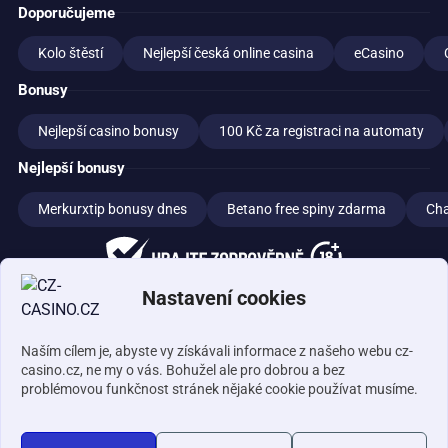
Doporučujeme
Kolo štěstí
Nejlepší česká online casina
eCasino
Bonusy
Nejlepší casino bonusy
100 Kč za registraci na automaty
Nejlepší bonusy
Merkurxtip bonusy dnes
Betano free spiny zdarma
Cha
MF varuje:
Zákaz účasti osob mladších 18 let na hazardní hře.
Nastavení cookies
Účastí na hazardní hře může vzniknout závislost!
Zodpovědné hraní
Jak hrát zodpovědně
Hraní pod kontrolou
Jak rozpoznat problém
Jak hraní funguje
Blokování hazardu
Naším cílem je, abyste vy získávali informace z našeho webu cz-
Ministerstvo financí ČR
Institut pro regulaci hazardních her
casino.cz, ne my o vás. Bohužel ale pro dobrou a bez
Národní stránky pro snížení nebezpečí hazardního hraní
Neprohrej se
problémovou funkčnost stránek nějaké cookie používat musíme.
Organizace prevence léčby
© 2026 Gamebro s.r.o.