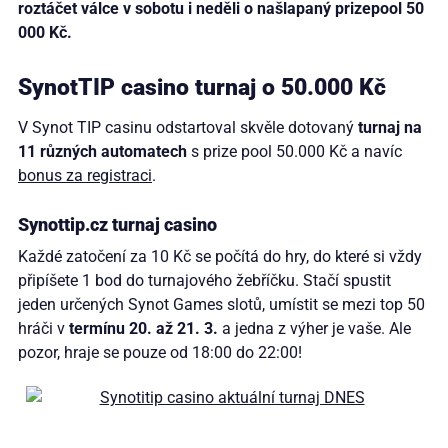
roztáčet válce v sobotu i neděli o našlapaný prizepool 50
000 Kč.
SynotTIP casino turnaj o 50.000 Kč
V Synot TIP casinu odstartoval skvěle dotovaný
turnaj na
11 různých automatech
s prize pool 50.000 Kč a navíc
bonus za registraci
.
Synottip.cz turnaj casino
Každé zatočení za 10 Kč se počítá do hry, do které si vždy
připíšete 1 bod do turnajového žebříčku. Stačí spustit
jeden určených Synot Games slotů, umístit se mezi top 50
hráči v
termínu 20. až 21. 3.
a jedna z výher je vaše. Ale
pozor, hraje se pouze od 18:00 do 22:00!