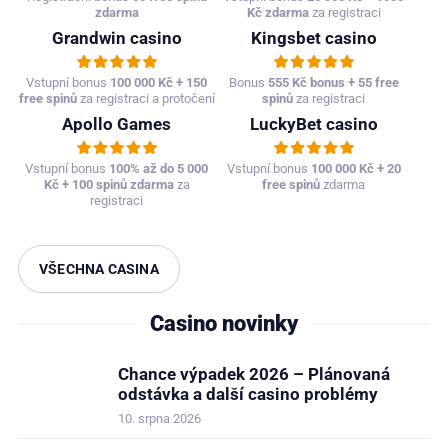
zdarma
Kč zdarma
za registraci
Grandwin casino
Kingsbet casino
Vstupní bonus
100 000 Kč + 150
Bonus
555 Kč bonus + 55 free
free spinů
za registraci a protočení
spinů
za registraci
Apollo Games
LuckyBet casino
Vstupní bonus
100% až do 5 000
Vstupní bonus
100 000 Kč + 20
Kč + 100 spinů zdarma
za
free spinů
zdarma
registraci
VŠECHNA CASINA
Casino novinky
Chance výpadek 2026 – Plánovaná
odstávka a další casino problémy
10. srpna 2026