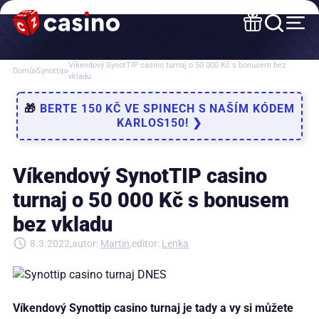
Víkendový SynotTIP casino turnaj o 50 000 Kč s bonusem bez
Domů
Synottip
vkladu
🎁
BERTE 150 KČ VE SPINECH S NAŠÍM KÓDEM
KARLOS150! ❯
Víkendový SynotTIP casino
turnaj o 50 000 Kč s bonusem
bez vkladu
8.3.2022
autor:
Martin
editor:
Lenka
Víkendový Synottip casino turnaj je tady a vy si můžete