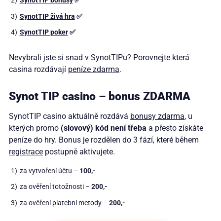
SynotTIP bonusy
✅
SynotTIP živá hra
✅
SynotTIP poker
✅
Nevybrali jste si snad v SynotTIPu? Porovnejte která
casina rozdávají
peníze zdarma
.
Synot TIP casino – bonus ZDARMA
SynotTIP casino aktuálně rozdává
bonusy zdarma
, u
kterých promo
(slovový) kód není třeba
a přesto získáte
peníze do hry. Bonus je rozdělen do 3 fází, které během
registrace
postupně aktivujete.
za vytvoření účtu –
100,-
za ověření totožnosti –
200,-
za ověření platební metody –
200,-